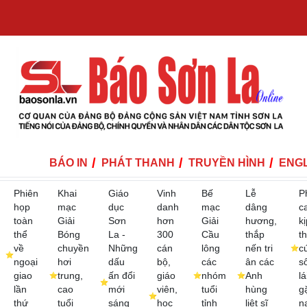
BÁO IN
PHÁT THANH
TRUYỀN HÌNH
ENGL
Phiên
Khai
Giáo
Vinh
Bế
Lễ
P
họp
mạc
dục
danh
mạc
dâng
c
toàn
Giải
Sơn
hơn
Giải
hương,
kị
thể
Bóng
La -
300
Cầu
thắp
th
về
chuyền
Những
cán
lông
nến tri
c
ngoại
hơi
dấu
bộ,
các
ân các
s
giao
trung,
ấn đổi
giáo
nhóm
Anh
lá
lần
cao
mới
viên,
tuổi
hùng
g
thứ
tuổi
sáng
học
tỉnh
liệt sĩ
n