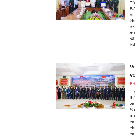
Từ
Bi
nu
kh
nh
tr
sẵ
bi
Vi
vọ
P
Tì
th
và
Sơ
tr
ca
ch
cà