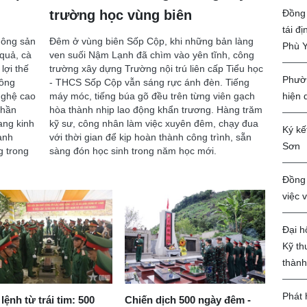
Đồng 
trường học vùng biên
tái đ
nông sản
Đêm ở vùng biên Sốp Cộp, khi những bản làng
Phù 
quả, cà
ven suối Nậm Lạnh đã chìm vào yên tĩnh, công
lợi thế
trường xây dựng Trường nội trú liên cấp Tiểu học
Phườn
công
- THCS Sốp Cộp vẫn sáng rực ánh đèn. Tiếng
hiện 
nghệ cao
máy móc, tiếng búa gõ đều trên từng viên gạch
phần
hòa thành nhịp lao động khẩn trương. Hàng trăm
ang kinh
kỹ sư, công nhân làm việc xuyên đêm, chạy đua
Ký kế
ạnh
với thời gian để kịp hoàn thành công trình, sẵn
Sơn
g trong
sàng đón học sinh trong năm học mới.
Đồng 
việc 
Đại h
Kỹ th
thành
Phát 
lệnh từ trái tim: 500
Chiến dịch 500 ngày đêm -