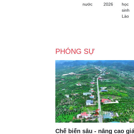
nước
2026
học
sinh
Lào
PHÓNG SỰ
Chế biến sâu - nâng cao giá