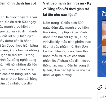
đêm định danh hài cốt
Viết tiếp hành trình tri ân • Kỳ
2: Tăng tốc với thời gian trả
lại tên cho các liệt sĩ
chỉ là cuộc chạy đua với
ian, Chiến dịch 500 ngày
Nằm trong "Chiến dịch 500
31/7/2026
ẩy mạnh thực hiện tìm
ngày đêm đẩy mạnh thực hiện
quy tập và xác định danh
tìm kiếm, quy tập và xác định
i cốt liệt sĩ (Chiến dịch
danh tính hài cốt liệt sĩ”, cùng
gày đêm) còn là hành
với việc lấy mẫu sinh phẩm trực
tri ân được thực hiện bằng
tiếp tại các phần mộ, tỉnh Sơn
nhiệm, khoa học và những
La triển khai đợt cao điểm thu
lệnh từ trái tim”. Trong
nhận mẫu ADN với các thân
rình ấy, công nghệ đang
nhân liệt sĩ chưa xác định được
Chào ngày mới 6/8/2026
Ch
ần kết nối những dữ liệu
thông tin; mang đến hy vọng tìm
c, mở rộng cơ hội trả lại
lại tên, đưa các liệt sĩ về với gia
o các anh hùng liệt sĩ và
đình và quê hương.
i sự chờ đợi kéo dài hàng
ăm của nhiều gia đình.