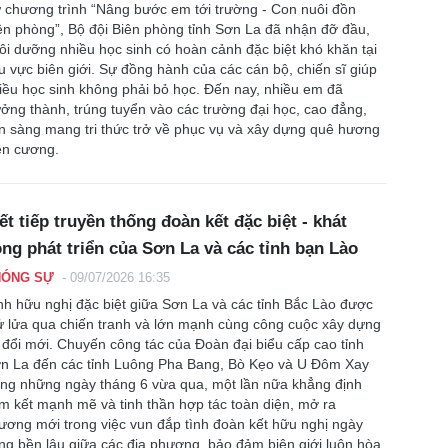
 chương trình “Nâng bước em tới trường - Con nuôi đồn
ên phòng”, Bộ đội Biên phòng tỉnh Sơn La đã nhận đỡ đầu,
ôi dưỡng nhiều học sinh có hoàn cảnh đặc biệt khó khăn tại
u vực biên giới. Sự đồng hành của các cán bộ, chiến sĩ giúp
iều học sinh không phải bỏ học. Đến nay, nhiều em đã
ưởng thành, trúng tuyển vào các trường đại học, cao đẳng,
n sàng mang tri thức trở về phục vụ và xây dựng quê hương
ên cương.
ết tiếp truyền thống đoàn kết đặc biệt - khát
ng phát triển của Sơn La và các tỉnh bạn Lào
HÓNG SỰ
-
09/07/2026 16:35
nh hữu nghị đặc biệt giữa Sơn La và các tỉnh Bắc Lào được
ử lửa qua chiến tranh và lớn mạnh cùng công cuộc xây dựng
 đổi mới. Chuyến công tác của Đoàn đại biểu cấp cao tỉnh
n La đến các tỉnh Luông Pha Bang, Bò Kẹo và U Đôm Xay
ong những ngày tháng 6 vừa qua, một lần nữa khẳng định
m kết mạnh mẽ và tinh thần hợp tác toàn diện, mở ra
ương mới trong việc vun đắp tình đoàn kết hữu nghị ngày
ng bền lâu giữa các địa phương, bảo đảm biên giới luôn hòa