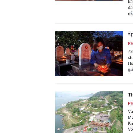
bả
đã
ni
“
P
72
ch
Ho
gi
Th
P
Vù
Mư
Kh
Vớ