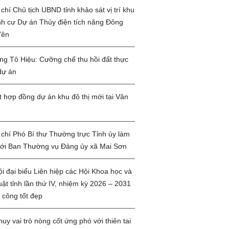
chí Chủ tịch UBND tỉnh khảo sát vị trí khu
ịnh cư Dự án Thủy điện tích năng Đông
Yên
g Tô Hiệu: Cưỡng chế thu hồi đất thực
dự án
t hợp đồng dự án khu đô thị mới tại Vân
chí Phó Bí thư Thường trực Tỉnh ủy làm
với Ban Thường vụ Đảng ủy xã Mai Sơn
ội đại biểu Liên hiệp các Hội Khoa học và
uật tỉnh lần thứ IV, nhiệm kỳ 2026 – 2031
 công tốt đẹp
huy vai trò nòng cốt ứng phó với thiên tai