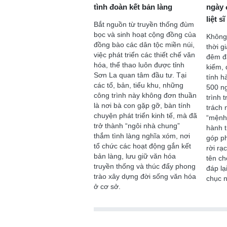
tình đoàn kết bản làng
ngày 
liệt sĩ
Bắt nguồn từ truyền thống đùm
bọc và sinh hoạt cộng đồng của
Không 
đồng bào các dân tộc miền núi,
thời g
việc phát triển các thiết chế văn
Chào ngày mới 1/8/2026
Chào ngày mới 
đêm đ
hóa, thể thao luôn được tỉnh
kiếm, 
Sơn La quan tâm đầu tư. Tại
tính hà
các tổ, bản, tiểu khu, những
500 n
công trình này không đơn thuần
trình 
là nơi bà con gặp gỡ, bàn tính
trách 
chuyện phát triển kinh tế, mà đã
“mệnh 
trở thành “ngôi nhà chung”
hành t
thắm tình làng nghĩa xóm, nơi
góp ph
tổ chức các hoạt động gắn kết
rời rạ
bản làng, lưu giữ văn hóa
tên ch
truyền thống và thúc đẩy phong
đáp lạ
trào xây dựng đời sống văn hóa
chục n
ở cơ sở.