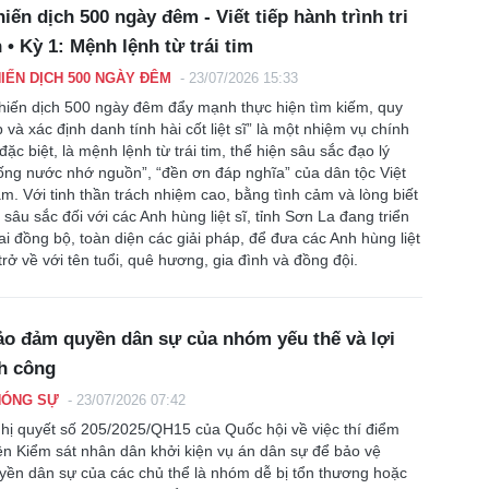
iến dịch 500 ngày đêm - Viết tiếp hành trình tri
 • Kỳ 1: Mệnh lệnh từ trái tim
IẾN DỊCH 500 NGÀY ĐÊM
-
23/07/2026 15:33
hiến dịch 500 ngày đêm đẩy mạnh thực hiện tìm kiếm, quy
p và xác định danh tính hài cốt liệt sĩ” là một nhiệm vụ chính
ị đặc biệt, là mệnh lệnh từ trái tim, thể hiện sâu sắc đạo lý
ống nước nhớ nguồn”, “đền ơn đáp nghĩa” của dân tộc Việt
m. Với tinh thần trách nhiệm cao, bằng tình cảm và lòng biết
 sâu sắc đối với các Anh hùng liệt sĩ, tỉnh Sơn La đang triển
ai đồng bộ, toàn diện các giải pháp, để đưa các Anh hùng liệt
 trở về với tên tuổi, quê hương, gia đình và đồng đội.
o đảm quyền dân sự của nhóm yếu thế và lợi
h công
HÓNG SỰ
-
23/07/2026 07:42
hị quyết số 205/2025/QH15 của Quốc hội về việc thí điểm
ện Kiểm sát nhân dân khởi kiện vụ án dân sự để bảo vệ
yền dân sự của các chủ thể là nhóm dễ bị tổn thương hoặc