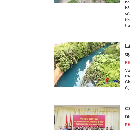
hó
hồ
và
tớ
tr
L
tạ
P
Và
tr
Ch
độ
C
bi
P