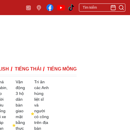
ISH
TIẾNG THÁI
TIẾNG MÔNG
há
Vận
Tri ân
abin,
động
các Anh
p
3 hộ
hùng
ời
dân
liệt sĩ
ứu
bàn
và
ống
giao
người
i xe
mặt
có công
ặp
bằng
trên địa
ạn
thực
bàn