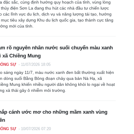
a đặc sắc, cùng định hướng quy hoạch của tỉnh, vùng lòng
 thủy điện Sơn La đang thu hút các nhà đầu tư chiến lược
o các lĩnh vực du lịch, dịch vụ và năng lượng tái tạo, hướng
i mục tiêu xây dựng Khu du lịch quốc gia, tạo thành cực tăng
ưởng mới của tỉnh.
àm rõ nguyên nhân nước suối chuyển màu xanh
i xã Chiềng Mung
HÓNG SỰ
-
11/07/2026 18:05
o sáng ngày 11/7, màu nước xanh đen bất thường xuất hiện
ên dòng suối Bằng Bông đoạn chảy qua bản Nà Hạ, xã
iềng Mung khiến nhiều người dân không khỏi lo ngại về hoạt
ng xả thải gây ô nhiễm môi trường.
hắp cánh ước mơ cho những mầm xanh vùng
ên
HÓNG SỰ
-
10/07/2026 07:20