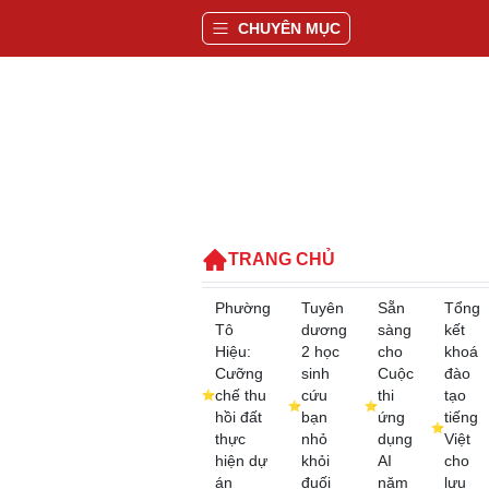
CHUYÊN MỤC
TRANG CHỦ
Phường
Tuyên
Sẵn
Tổng
Tô
dương
sàng
kết
Hiệu:
2 học
cho
khoá
Cưỡng
sinh
Cuộc
đào
chế thu
cứu
thi
tạo
hồi đất
bạn
ứng
tiếng
thực
nhỏ
dụng
Việt
hiện dự
khỏi
AI
cho
án
đuối
năm
lưu