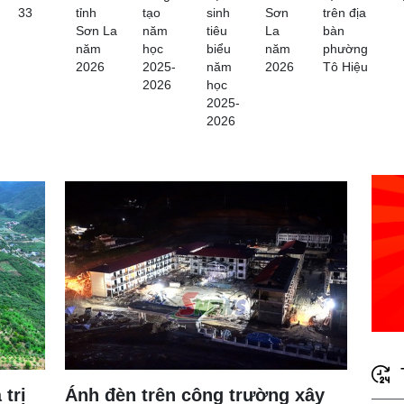
33
tỉnh
tạo
sinh
Sơn
trên địa
Sơn La
năm
tiêu
La
bàn
năm
học
biểu
năm
phường
2026
2025-
năm
2026
Tô Hiệu
2026
học
2025-
2026
 trị
Ánh đèn trên công trường xây