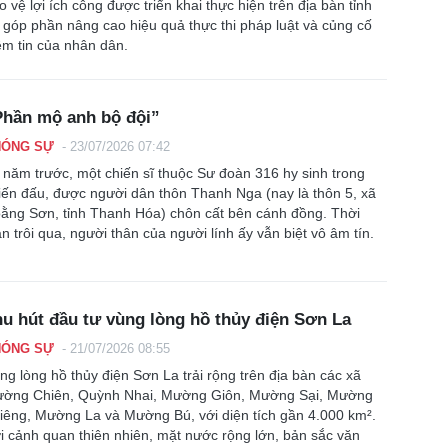
o vệ lợi ích công được triển khai thực hiện trên địa bàn tỉnh
 góp phần nâng cao hiệu quả thực thi pháp luật và củng cố
ềm tin của nhân dân.
Phần mộ anh bộ đội”
HÓNG SỰ
-
23/07/2026 07:42
 năm trước, một chiến sĩ thuộc Sư đoàn 316 hy sinh trong
iến đấu, được người dân thôn Thanh Nga (nay là thôn 5, xã
ằng Sơn, tỉnh Thanh Hóa) chôn cất bên cánh đồng. Thời
an trôi qua, người thân của người lính ấy vẫn biệt vô âm tín.
u hút đầu tư vùng lòng hồ thủy điện Sơn La
HÓNG SỰ
-
21/07/2026 08:55
ng lòng hồ thủy điện Sơn La trải rộng trên địa bàn các xã
ờng Chiên, Quỳnh Nhai, Mường Giôn, Mường Sại, Mường
iêng, Mường La và Mường Bú, với diện tích gần 4.000 km².
i cảnh quan thiên nhiên, mặt nước rộng lớn, bản sắc văn