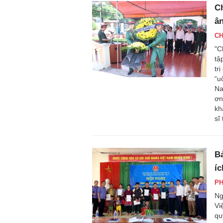
Ch
ân
CH
"C
tậ
tr
“u
Na
ơn
kh
sĩ
Bả
íc
P
Ng
Vi
qu