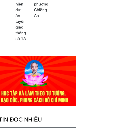
hiện
phường
dự
Chiềng
án
An
tuyến
giao
thông
số 1A
TIN ĐỌC NHIỀU