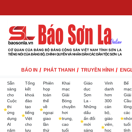
BÁO IN
PHÁT THANH
TRUYỀN HÌNH
ENGL
Sẵn
Tổng
Phiên
Khai
Giáo
Vinh
Bế
sàng
kết
họp
mạc
dục
danh
mạc
cho
khoá
toàn
Giải
Sơn
hơn
Giải
Cuộc
đào
thể
Bóng
La -
300
Cầu
thi
tạo
về
chuyền
Những
cán
lông
ứng
tiếng
ngoại
hơi
dấu
bộ,
các
dụng
Việt
giao
trung,
ấn đổi
giáo
nhó
AI
cho
lần
cao
mới
viên,
tuổi
năm
lưu
thứ
tuổi
sáng
học
tỉnh