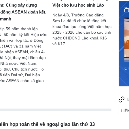
m: Cùng xây dựng
Việt cho lưu học sinh Lào
đồng ASEAN đoàn kết,
Ngày 4/8, Trường Cao đẳng
 mạnh
Sơn La đã tổ chức lễ tổng kết
1/8/2026
khoá đào tạo tiếng Việt năm học
dịp 59 năm thành lập
2025 - 2026 cho cán bộ các tỉnh
, 50 năm ký kết Hiệp ước
nước CHDCND Lào khoá K16
thiện và Hợp tác ở Đông
và K17.
 (TAC) và 31 năm Việt
ia nhập ASEAN, chiều 4-
 Hà Nội, thay mặt lãnh đạo
 Nhà nước Việt Nam,
Chào ngày mới 7/8/2026
Ch
í thư, Chủ tịch nước Tô
 tiếp Đại sứ, Đại biện
ước ASEAN chào xã giao.
iên họp toàn thể về ngoại giao lần thứ 33