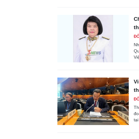
Ch
t
ĐỐ
Nh
Qu
Vi
Vi
t
ĐỐ
Th
đo
tạ