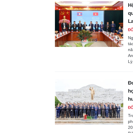
Hộ
qu
L
ĐỐ
Ng
tá
nă
An
Lỳ
Đo
hợ
h
ĐỐ
Tr
ph
20