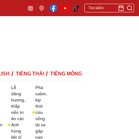
ISH
TIẾNG THÁI
TIẾNG MÔNG
Lễ
Phá
dâng
cabin,
hương,
kịp
thắp
thời
nến tri
cứu
ân các
sống
m
Anh
lái xe
hùng
gặp
liệt sĩ
nạn