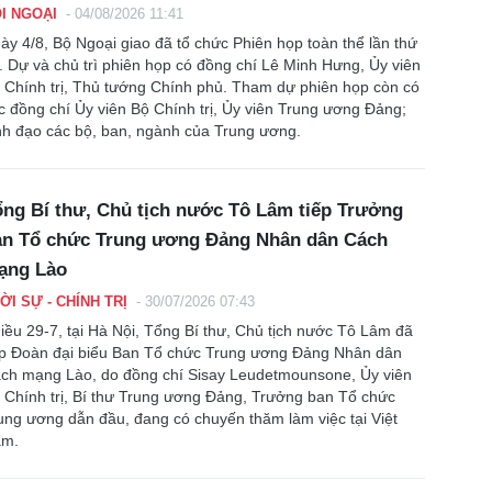
I NGOẠI
-
04/08/2026 11:41
ày 4/8, Bộ Ngoại giao đã tổ chức Phiên họp toàn thể lần thứ
. Dự và chủ trì phiên họp có đồng chí Lê Minh Hưng, Ủy viên
 Chính trị, Thủ tướng Chính phủ. Tham dự phiên họp còn có
c đồng chí Ủy viên Bộ Chính trị, Ủy viên Trung ương Đảng;
nh đạo các bộ, ban, ngành của Trung ương.
ng Bí thư, Chủ tịch nước Tô Lâm tiếp Trưởng
an Tổ chức Trung ương Đảng Nhân dân Cách
ạng Lào
ỜI SỰ - CHÍNH TRỊ
-
30/07/2026 07:43
iều 29-7, tại Hà Nội, Tổng Bí thư, Chủ tịch nước Tô Lâm đã
ếp Đoàn đại biểu Ban Tổ chức Trung ương Đảng Nhân dân
ch mạng Lào, do đồng chí Sisay Leudetmounsone, Ủy viên
 Chính trị, Bí thư Trung ương Đảng, Trưởng ban Tổ chức
ung ương dẫn đầu, đang có chuyến thăm làm việc tại Việt
m.