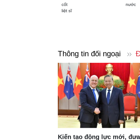
cốt
nước
liệt sĩ
Thông tin đối ngoại
Đ
Kiến tạo động lực mới, đưa