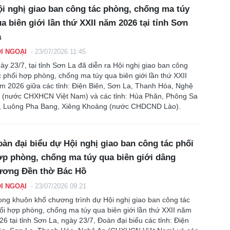
i nghị giao ban công tác phòng, chống ma túy
a biên giới lần thứ XXII năm 2026 tại tỉnh Sơn
a
I NGOẠI
-
23/07/2026 11:45
ày 23/7, tại tỉnh Sơn La đã diễn ra Hội nghị giao ban công
c phối hợp phòng, chống ma túy qua biên giới lần thứ XXII
m 2026 giữa các tỉnh: Điện Biên, Sơn La, Thanh Hóa, Nghệ
 (nước CHXHCN Việt Nam) và các tỉnh: Hủa Phăn, Phông Sa
, Luông Pha Bang, Xiêng Khoảng (nước CHDCND Lào).
àn đại biểu dự Hội nghị giao ban công tác phối
p phòng, chống ma túy qua biên giới dâng
ương Đền thờ Bác Hồ
I NGOẠI
-
23/07/2026 09:21
ong khuôn khổ chương trình dự Hội nghị giao ban công tác
ối hợp phòng, chống ma túy qua biên giới lần thứ XXII năm
26 tại tỉnh Sơn La, ngày 23/7, Đoàn đại biểu các tỉnh: Điện