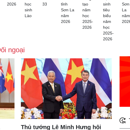
2026
học
33
tỉnh
tạo
sinh
Sơn
sinh
Sơn La
năm
tiêu
La
Lào
năm
học
biểu
năm
2026
2025-
năm
202
2026
học
2025-
2026
ối ngoại
Thủ tướng Lê Minh Hưng hội