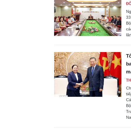
ĐỐ
Ng
33
Bộ
cá
lã
Tổ
b
m
TH
Ch
ti
Cá
Bộ
Tr
Na