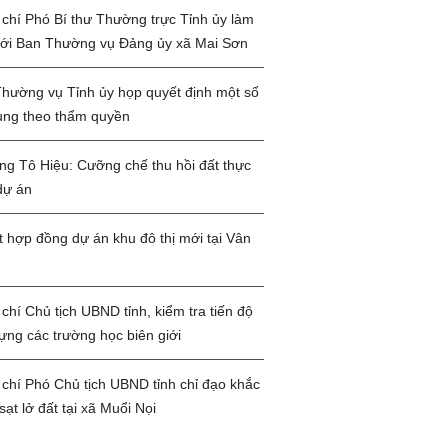
chí Phó Bí thư Thường trực Tỉnh ủy làm
với Ban Thường vụ Đảng ủy xã Mai Sơn
hường vụ Tỉnh ủy họp quyết định một số
ung theo thẩm quyền
g Tô Hiệu: Cưỡng chế thu hồi đất thực
dự án
t hợp đồng dự án khu đô thị mới tại Vân
chí Chủ tịch UBND tỉnh, kiểm tra tiến độ
ựng các trường học biên giới
chí Phó Chủ tịch UBND tỉnh chỉ đạo khắc
sạt lở đất tại xã Muổi Nọi