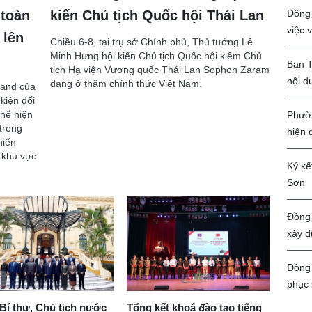
Đồng 
 toàn
kiến Chủ tịch Quốc hội Thái Lan
việc 
 lên
Chiều 6-8, tại trụ sở Chính phủ, Thủ tướng Lê
Minh Hưng hội kiến Chủ tịch Quốc hội kiêm Chủ
Ban T
tịch Hạ viện Vương quốc Thái Lan Sophon Zaram
nội d
đang ở thăm chính thức Việt Nam.
land của
kiện đối
thể hiện
Phườn
trong
hiện 
hiến
i khu vực
Ký kế
Sơn
Đồng 
xây d
Đồng 
phục 
Bí thư, Chủ tịch nước
Tổng kết khoá đào tạo tiếng