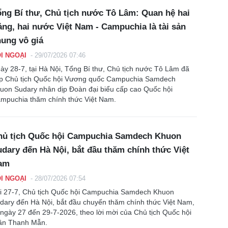
ng Bí thư, Chủ tịch nước Tô Lâm: Quan hệ hai
ng, hai nước Việt Nam - Campuchia là tài sản
ung vô giá
I NGOẠI
-
29/07/2026 07:46
ày 28-7, tại Hà Nội, Tổng Bí thư, Chủ tịch nước Tô Lâm đã
ếp Chủ tịch Quốc hội Vương quốc Campuchia Samdech
uon Sudary nhân dịp Đoàn đại biểu cấp cao Quốc hội
mpuchia thăm chính thức Việt Nam.
hủ tịch Quốc hội Campuchia Samdech Khuon
dary đến Hà Nội, bắt đầu thăm chính thức Việt
am
I NGOẠI
-
28/07/2026 07:54
i 27-7, Chủ tịch Quốc hội Campuchia Samdech Khuon
dary đến Hà Nội, bắt đầu chuyến thăm chính thức Việt Nam,
 ngày 27 đến 29-7-2026, theo lời mời của Chủ tịch Quốc hội
ần Thanh Mẫn.