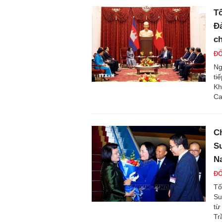
Tổ
Đả
ch
ĐỐ
Ng
ti
Kh
Ca
C
Su
N
ĐỐ
Tố
Su
từ
Tr