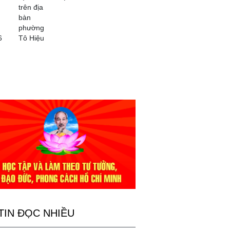
trên địa
bàn
phường
6
Tô Hiệu
TIN ĐỌC NHIỀU