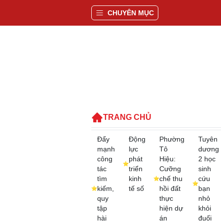
CHUYÊN MỤC
TRANG CHỦ
Đẩy
Động
Phường
Tuyên
mạnh
lực
Tô
dương
công
phát
Hiệu:
2 học
tác
triển
Cưỡng
sinh
tìm
kinh
chế thu
cứu
kiếm,
tế số
hồi đất
bạn
quy
thực
nhỏ
tập
hiện dự
khỏi
hài
án
đuối