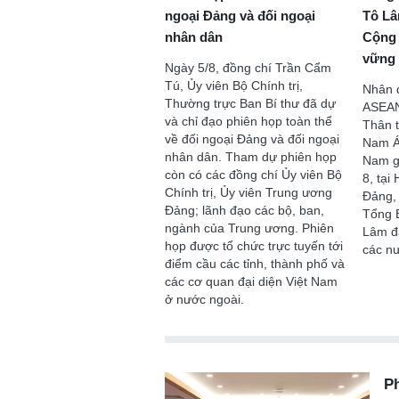
ngoại Đảng và đối ngoại
Tô Lâ
nhân dân
Cộng 
vững
Ngày 5/8, đồng chí Trần Cẩm
Chào ngày mới 2/8/2026
Chào ngày mới 
Tú, Ủy viên Bộ Chính trị,
Nhân 
Thường trực Ban Bí thư đã dự
ASEAN
và chỉ đạo phiên họp toàn thể
Thân 
về đối ngoại Đảng và đối ngoại
Nam Á
nhân dân. Tham dự phiên họp
Nam g
còn có các đồng chí Ủy viên Bộ
8, tại
Chính trị, Ủy viên Trung ương
Đảng,
Đảng; lãnh đạo các bộ, ban,
Tổng B
ngành của Trung ương. Phiên
Lâm đã
họp được tổ chức trực tuyến tới
các n
điểm cầu các tỉnh, thành phố và
các cơ quan đại diện Việt Nam
ở nước ngoài.
Ph