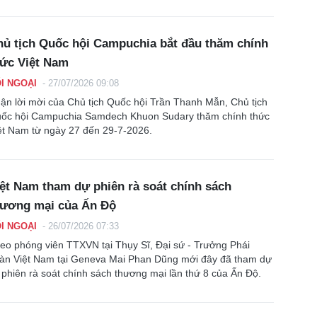
ủ tịch Quốc hội Campuchia bắt đầu thăm chính
hức Việt Nam
I NGOẠI
-
27/07/2026 09:08
ận lời mời của Chủ tịch Quốc hội Trần Thanh Mẫn, Chủ tịch
ốc hội Campuchia Samdech Khuon Sudary thăm chính thức
ệt Nam từ ngày 27 đến 29-7-2026.
ệt Nam tham dự phiên rà soát chính sách
hương mại của Ấn Độ
I NGOẠI
-
26/07/2026 07:33
eo phóng viên TTXVN tại Thụy Sĩ, Đại sứ - Trưởng Phái
àn Việt Nam tại Geneva Mai Phan Dũng mới đây đã tham dự
i phiên rà soát chính sách thương mại lần thứ 8 của Ấn Độ.