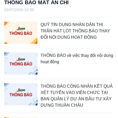
THÔNG BÁO MẤT ẤN CHỈ
02/07/2026 10:38
QUỸ TÍN DỤNG NHÂN DÂN THỊ
TRẤN HÁT LÓT THÔNG BÁO THAY
ĐỔI NỘI DUNG HOẠT ĐỘNG
THÔNG BÁO về việc thay đổi nội dung
hoạt động
THÔNG BÁO CÔNG NHẬN KẾT QUẢ
XÉT TUYỂN VÀO VIÊN CHỨC TẠI
BAN QUẢN LÝ DỰ ÁN ĐẦU TƯ XÂY
DỰNG THUẬN CHÂU