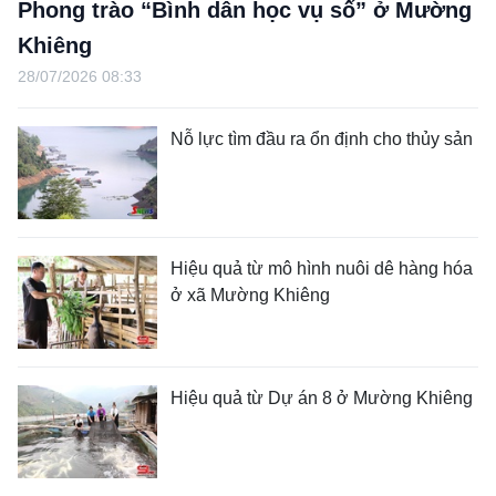
Phong trào “Bình dân học vụ số” ở Mường
Khiêng
28/07/2026 08:33
Nỗ lực tìm đầu ra ổn định cho thủy sản
Hiệu quả từ mô hình nuôi dê hàng hóa
ở xã Mường Khiêng
Hiệu quả từ Dự án 8 ở Mường Khiêng