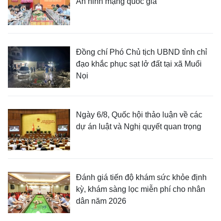
An ninh mạng quốc gia
Đồng chí Phó Chủ tịch UBND tỉnh chỉ
đạo khắc phục sạt lở đất tại xã Muổi
Nọi
Ngày 6/8, Quốc hội thảo luận về các
dự án luật và Nghị quyết quan trọng
Đánh giá tiến độ khám sức khỏe định
kỳ, khám sàng lọc miễn phí cho nhân
dân năm 2026