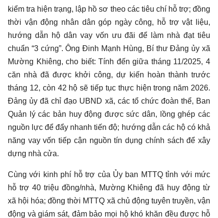
kiểm tra hiện trạng, lập hồ sơ theo các tiêu chí hỗ trợ; đồng
thời vận động nhân dân góp ngày công, hỗ trợ vật liệu,
hướng dẫn hộ dân vay vốn ưu đãi để làm nhà đạt tiêu
chuẩn “3 cứng”. Ông Đinh Mạnh Hùng, Bí thư Đảng ủy xã
Mường Khiêng, cho biết: Tính đến giữa tháng 11/2025, 4
căn nhà đã được khởi công, dự kiến hoàn thành trước
tháng 12, còn 42 hộ sẽ tiếp tục thực hiện trong năm 2026.
Đảng ủy đã chỉ đạo UBND xã, các tổ chức đoàn thể, Ban
Quản lý các bản huy động được sức dân, lồng ghép các
nguồn lực để đẩy nhanh tiến độ; hướng dẫn các hộ có khả
năng vay vốn tiếp cận nguồn tín dụng chính sách để xây
dựng nhà cửa.
Cùng với kinh phí hỗ trợ của Ủy ban MTTQ tỉnh với mức
hỗ trợ 40 triệu đồng/nhà, Mường Khiêng đã huy động từ
xã hội hóa; đồng thời MTTQ xã chủ động tuyên truyền, vận
động và giám sát, đảm bảo mọi hộ khó khăn đều được hỗ