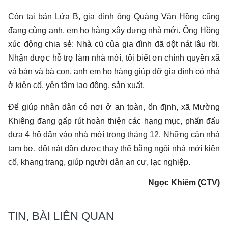
Còn tại bản Lứa B, gia đình ông Quàng Văn Hồng cũng
đang cùng anh, em họ hàng xây dựng nhà mới. Ông Hồng
xúc động chia sẻ: Nhà cũ của gia đình đã dột nát lâu rồi.
Nhận được hỗ trợ làm nhà mới, tôi biết ơn chính quyền xã
và bản và bà con, anh em họ hàng giúp đỡ gia đình có nhà
ở kiên cố, yên tâm lao động, sản xuất.
Để giúp nhân dân có nơi ở an toàn, ổn định, xã Mường
Khiêng đang gấp rút hoàn thiện các hạng mục, phấn đấu
đưa 4 hộ dân vào nhà mới trong tháng 12. Những căn nhà
tạm bợ, dột nát dần được thay thế bằng ngôi nhà mới kiên
cố, khang trang, giúp người dân an cư, lạc nghiệp.
Ngọc Khiêm (CTV)
TIN, BÀI LIÊN QUAN