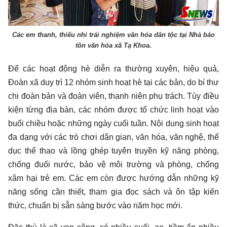
Các em thanh, thiếu nhi trải nghiệm văn hóa dân tộc tại Nhà bảo
tồn văn hóa xã Tạ Khoa.
Để các hoạt động hè diễn ra thường xuyên, hiệu quả,
Đoàn xã duy trì 12 nhóm sinh hoạt hè tại các bản, do bí thư
chi đoàn bản và đoàn viên, thanh niên phụ trách. Tùy điều
kiện từng địa bàn, các nhóm được tổ chức linh hoạt vào
buổi chiều hoặc những ngày cuối tuần. Nội dung sinh hoạt
đa dạng với các trò chơi dân gian, văn hóa, văn nghệ, thể
dục thể thao và lồng ghép tuyên truyền kỹ năng phòng,
chống đuối nước, bảo vệ môi trường và phòng, chống
xâm hại trẻ em. Các em còn được hướng dẫn những kỹ
năng sống cần thiết, tham gia đọc sách và ôn tập kiến
thức, chuẩn bị sẵn sàng bước vào năm học mới.