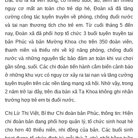
Đặc thù là xã ven sông, có nhiều suối, ao, tiềm ẩn nhiều
nguy cơ mất an toàn cho trẻ dịp hè, Đoàn xã đã tăng
cường công tác tuyên truyền về phòng, chống đuối nước
và tai nạn thương tích cho trẻ em. Từ cuối tháng 5 đến
nay, Đoàn xã đã phối hợp tổ chức 3 buổi tuyên truyền tại
bản Phúc và bản Mường Khoa cho trên 350 đoàn viên,
thanh niên và thiếu nhi về kỹ năng phòng, chống đuối
nước và những nguyên tắc bảo đảm an toàn khi vui chơi
gần sông, suối. Các chi đoàn tiến hành cắm biển cảnh báo
ở những khu vực có nguy cơ xảy ra tai nạn và tăng cường
tuyên truyền trên các nền tảng mạng xã hội. Nhờ vậy, trong
2 năm trở lại đây, trên địa bàn xã Tạ Khoa không ghi nhận
trường hợp trẻ em bị đuối nước.
Chị Lừ Thị Việt, Bí thư Chi đoàn bản Phúc, thông tin: Hiện
chi đoàn bản đang phối hợp quản lý, tổ chức sinh hoạt hè
cho hơn 40 thiếu niên, nhi đồng của bản. Các buổi sinh