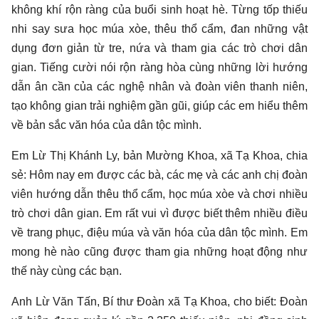
không khí rộn ràng của buổi sinh hoạt hè. Từng tốp thiếu
nhi say sưa học múa xòe, thêu thổ cẩm, đan những vật
dụng đơn giản từ tre, nứa và tham gia các trò chơi dân
gian. Tiếng cười nói rộn ràng hòa cùng những lời hướng
dẫn ân cần của các nghệ nhân và đoàn viên thanh niên,
tạo không gian trải nghiệm gần gũi, giúp các em hiểu thêm
về bản sắc văn hóa của dân tộc mình.
Em Lừ Thị Khánh Ly, bản Mường Khoa, xã Tạ Khoa, chia
sẻ: Hôm nay em được các bà, các mẹ và các anh chị đoàn
viên hướng dẫn thêu thổ cẩm, học múa xòe và chơi nhiều
trò chơi dân gian. Em rất vui vì được biết thêm nhiều điều
về trang phục, điệu múa và văn hóa của dân tộc mình. Em
mong hè nào cũng được tham gia những hoạt động như
thế này cùng các bạn.
Anh Lừ Văn Tấn, Bí thư Đoàn xã Tạ Khoa, cho biết: Đoàn