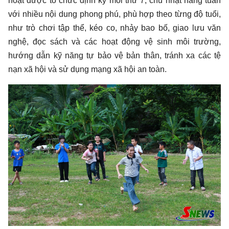
hoạt được tổ chức định kỳ mỗi thứ 7, chủ nhật hằng tuần
với nhiều nội dung phong phú, phù hợp theo từng độ tuổi,
như trò chơi tập thể, kéo co, nhảy bao bố, giao lưu văn
nghệ, đọc sách và các hoạt động vệ sinh môi trường,
hướng dẫn kỹ năng tự bảo vệ bản thân, tránh xa các tệ
nạn xã hội và sử dụng mạng xã hội an toàn.