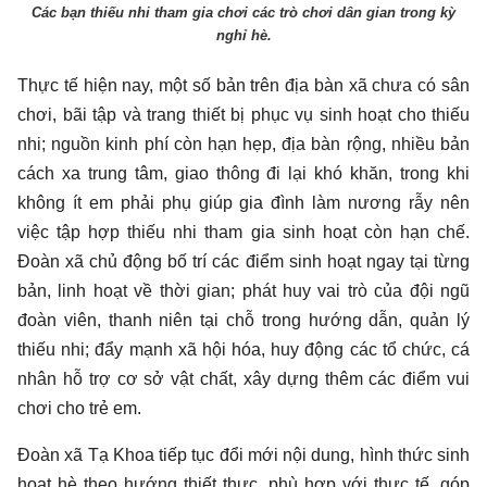
Các bạn thiếu nhi tham gia chơi các trò chơi dân gian trong kỳ
nghỉ hè.
Thực tế hiện nay, một số bản trên địa bàn xã chưa có sân
chơi, bãi tập và trang thiết bị phục vụ sinh hoạt cho thiếu
nhi; nguồn kinh phí còn hạn hẹp, địa bàn rộng, nhiều bản
cách xa trung tâm, giao thông đi lại khó khăn, trong khi
không ít em phải phụ giúp gia đình làm nương rẫy nên
việc tập hợp thiếu nhi tham gia sinh hoạt còn hạn chế.
Đoàn xã chủ động bố trí các điểm sinh hoạt ngay tại từng
bản, linh hoạt về thời gian; phát huy vai trò của đội ngũ
đoàn viên, thanh niên tại chỗ trong hướng dẫn, quản lý
thiếu nhi; đẩy mạnh xã hội hóa, huy động các tổ chức, cá
nhân hỗ trợ cơ sở vật chất, xây dựng thêm các điểm vui
chơi cho trẻ em.
Đoàn xã Tạ Khoa tiếp tục đổi mới nội dung, hình thức sinh
hoạt hè theo hướng thiết thực, phù hợp với thực tế, góp