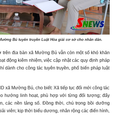
Mường Bú tuyên truyền Luật Hòa giải cơ sở cho nhân dân.
sở trên địa bàn xã Mường Bú vẫn còn một số khó khăn
oạt động kiêm nhiệm, việc cập nhật các quy định pháp
 phí dành cho công tác tuyên truyền, phổ biến pháp luật
xã Mường Bú, cho biết: Xã tiếp tục đổi mới công tác
heo hướng linh hoạt, phù hợp với từng đối tượng; đẩy
, các nền tảng số. Đồng thời, chú trọng bồi dưỡng
iải viên; kịp thời biểu dương, nhân rộng các điển hình,