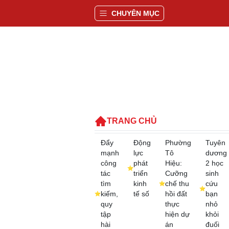
CHUYÊN MỤC
TRANG CHỦ
Đẩy
Động
Phường
Tuyên
mạnh
lực
Tô
dương
công
phát
Hiệu:
2 học
tác
triển
Cưỡng
sinh
tìm
kinh
chế thu
cứu
kiếm,
tế số
hồi đất
bạn
quy
thực
nhỏ
tập
hiện dự
khỏi
hài
án
đuối