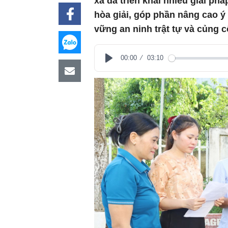
xã đã triển khai nhiều giải ph
hòa giải, góp phần nâng cao ý
vững an ninh trật tự và củng c
00:00
03:10
Play