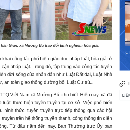
1/8/2026
 bản Giàn, xã Mường Bú trao đổi kinh nghiệm hòa giải.
Chào ngày mới 7/8/2026
Ch
khai công tác phổ biến giáo dục pháp luật, hòa giải ở
cận pháp luật. Trong đó, tập trung vào công tác tuyên
 tiễn đời sống của nhân dân như Luật Đất đai, Luật Nhà
ự, an toàn giao thông đường bộ, Luật Cư trú...
TQ Việt Nam xã Mường Bú, cho biết: Hiện nay, xã đã
luật, thực hiện tuyên truyền tại cơ sở. Việc phổ biến
u hình thức, tuyên truyền trực tiếp thông qua các hội
 truyền trên hệ thống truyền thanh, cổng thông tin điện
đồng. Từ đầu năm đến nay, Ban Thường trực Ủy ban