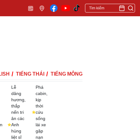
ISH
TIẾNG THÁI
TIẾNG MÔNG
Lễ
Phá
dâng
cabin,
hương,
kịp
thắp
thời
nến tri
cứu
ân các
sống
m
Anh
lái xe
hùng
gặp
liệt sĩ
nạn