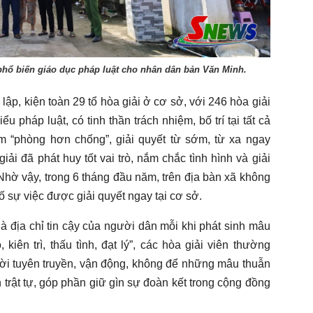
hổ biến giáo dục pháp luật cho nhân dân bản Văn Minh.
p, kiện toàn 29 tổ hòa giải ở cơ sở, với 246 hòa giải
u pháp luật, có tinh thần trách nhiệm, bố trí tại tất cả
m “phòng hơn chống”, giải quyết từ sớm, từ xa ngay
iải đã phát huy tốt vai trò, nắm chắc tình hình và giải
. Nhờ vậy, trong 6 tháng đầu năm, trên địa bàn xã không
số sự việc được giải quyết ngay tại cơ sở.
à địa chỉ tin cậy của người dân mỗi khi phát sinh mâu
ên trì, thấu tình, đạt lý”, các hòa giải viên thường
hời tuyên truyền, vận động, không để những mâu thuẫn
trật tự, góp phần giữ gìn sự đoàn kết trong cộng đồng