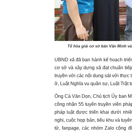
Chào ngày mới 2/8/2026
Chào ngày mới 
Tổ hòa giải cơ sở bản Văn Minh và
UBND xã đã ban hành kế hoạch triển 
cơ sở và xây dựng xã đạt chuẩn tiếp 
truyền với các nội dung sát với thực
ở, Luật Nghĩa vụ quân sự, Luật Trật t
Ông Cà Văn Dọn, Chủ tịch Ủy ban MT
công nhận 55 tuyên truyền viên pháp 
pháp luật được triển khai dưới nhiề
nghị, cuộc họp bản, tiểu khu và tuyên
tử, fanpage, các nhóm Zalo cộng 