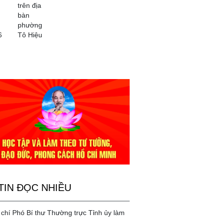
trên địa
bàn
phường
6
Tô Hiệu
TIN ĐỌC NHIỀU
chí Phó Bí thư Thường trực Tỉnh ủy làm