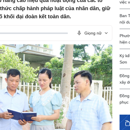
áp nâng cao hiệu quả hoạt động của các tổ
việc 
 thức chấp hành pháp luật của nhân dân, giữ
Ban T
ố khối đại đoàn kết toàn dân.
nội d
Giọng nữ
Phườn
hiện 
Ký kế
Sơn
Đồng 
xây d
Đồng 
phục 