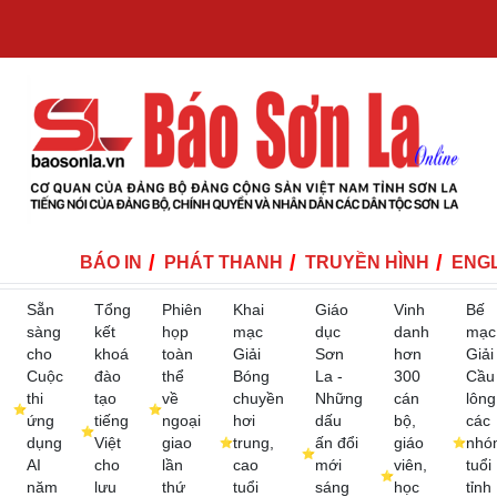
BÁO IN
PHÁT THANH
TRUYỀN HÌNH
ENGL
Sẵn
Tổng
Phiên
Khai
Giáo
Vinh
Bế
sàng
kết
họp
mạc
dục
danh
mạc
cho
khoá
toàn
Giải
Sơn
hơn
Giải
Cuộc
đào
thể
Bóng
La -
300
Cầu
thi
tạo
về
chuyền
Những
cán
lông
ứng
tiếng
ngoại
hơi
dấu
bộ,
các
dụng
Việt
giao
trung,
ấn đổi
giáo
nhó
AI
cho
lần
cao
mới
viên,
tuổi
năm
lưu
thứ
tuổi
sáng
học
tỉnh