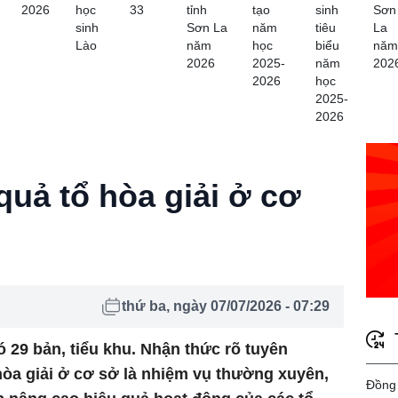
2026
học
33
tỉnh
tạo
sinh
Sơn
sinh
Sơn La
năm
tiêu
La
Lào
năm
học
biểu
năm
2026
2025-
năm
202
2026
học
2025-
2026
quả tổ hòa giải ở cơ
thứ ba, ngày 07/07/2026 - 07:29
29 bản, tiểu khu. Nhận thức rõ tuyên
 hòa giải ở cơ sở là nhiệm vụ thường xuyên,
Đồng 