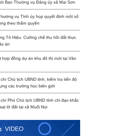
với Ban Thường vụ Đảng ủy xã Mai Sơn
hường vụ Tỉnh ủy họp quyết định một số
ung theo thẩm quyền
g Tô Hiệu: Cưỡng chế thu hồi đất thực
dự án
t hợp đồng dự án khu đô thị mới tại Vân
chí Chủ tịch UBND tỉnh, kiểm tra tiến độ
ựng các trường học biên giới
chí Phó Chủ tịch UBND tỉnh chỉ đạo khắc
sạt lở đất tại xã Muổi Nọi
VIDEO