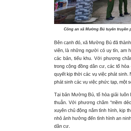
Công an xã Mường Bú tuyên truyền p
Bên cạnh đó, xã Mường Bú đã thành lậ
viên, là những người có uy tín, am hiể
các bản, tiểu khu. Với phương châ
trong cộng đồng dân cư, các tổ hòa g
quyết kịp thời các vụ việc phát sinh
phát sinh các vụ việc phức tạp, một 
Tại bản Mường Bú, tổ hòa giải luôn l
thuẫn. Với phương châm “mềm dẻo, ki
xuyên chủ động nắm tình hình, kịp t
nhỏ ảnh hưởng đến tình hình an ninh 
dân cư.