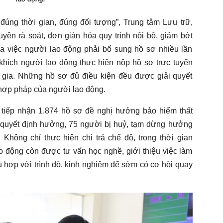
úng thời gian, đúng đối tượng”, Trung tâm Lưu trữ,
ên rà soát, đơn giản hóa quy trình nội bộ, giảm bớt
 đa việc người lao động phải bổ sung hồ sơ nhiều lần
 khích người lao động thực hiện nộp hồ sơ trực tuyến
gia. Những hồ sơ đủ điều kiện đều được giải quyết
 hợp pháp của người lao động.
tiếp nhận 1.874 hồ sơ đề nghị hưởng bảo hiểm thất
ó quyết định hưởng, 75 người bị huỷ, tạm dừng hưởng
 Không chỉ thực hiện chi trả chế độ, trong thời gian
o động còn được tư vấn học nghề, giới thiệu việc làm
ù hợp với trình độ, kinh nghiệm để sớm có cơ hội quay