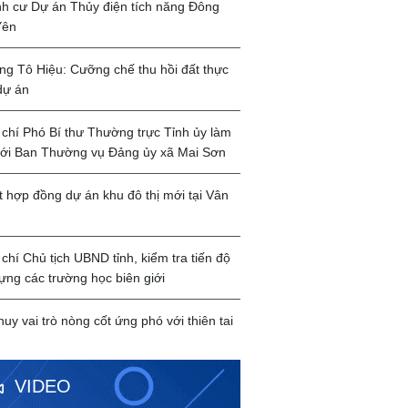
ịnh cư Dự án Thủy điện tích năng Đông
Yên
g Tô Hiệu: Cưỡng chế thu hồi đất thực
dự án
chí Phó Bí thư Thường trực Tỉnh ủy làm
với Ban Thường vụ Đảng ủy xã Mai Sơn
t hợp đồng dự án khu đô thị mới tại Vân
chí Chủ tịch UBND tỉnh, kiểm tra tiến độ
ựng các trường học biên giới
huy vai trò nòng cốt ứng phó với thiên tai
VIDEO