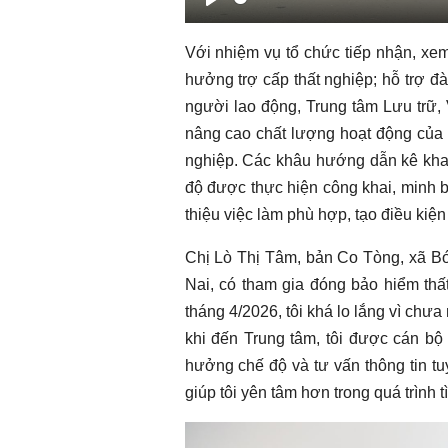
Play
Chào ngày mới 1/8/2026
Chào ngày mới 
Với nhiệm vụ tổ chức tiếp nhận, xem 
hưởng trợ cấp thất nghiệp; hỗ trợ đ
người lao động, Trung tâm Lưu trữ,
nâng cao chất lượng hoạt động của 
nghiệp. Các khâu hướng dẫn kê khai h
độ được thực hiện công khai, minh bạ
thiệu việc làm phù hợp, tạo điều kiệ
Chị Lò Thị Tâm, bản Co Tòng, xã Bó 
Nai, có tham gia đóng bảo hiểm thấ
tháng 4/2026, tôi khá lo lắng vì chư
khi đến Trung tâm, tôi được cán bộ
hưởng chế độ và tư vấn thông tin tu
giúp tôi yên tâm hơn trong quá trình 