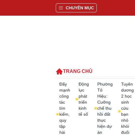
CHUYÊN MỤC
TRANG CHỦ
Đẩy
Động
Phường
Tuyên
mạnh
lực
Tô
dương
công
phát
Hiệu:
2 học
tác
triển
Cưỡng
sinh
tìm
kinh
chế thu
cứu
kiếm,
tế số
hồi đất
bạn
quy
thực
nhỏ
tập
hiện dự
khỏi
hài
án
đuối