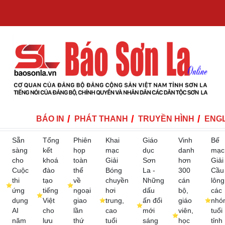
BÁO IN
PHÁT THANH
TRUYỀN HÌNH
ENGL
Sẵn
Tổng
Phiên
Khai
Giáo
Vinh
Bế
sàng
kết
họp
mạc
dục
danh
mạc
cho
khoá
toàn
Giải
Sơn
hơn
Giải
Cuộc
đào
thể
Bóng
La -
300
Cầu
thi
tạo
về
chuyền
Những
cán
lông
ứng
tiếng
ngoại
hơi
dấu
bộ,
các
dụng
Việt
giao
trung,
ấn đổi
giáo
nhó
AI
cho
lần
cao
mới
viên,
tuổi
năm
lưu
thứ
tuổi
sáng
học
tỉnh