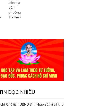
trên địa
bàn
phường
6
Tô Hiệu
TIN ĐỌC NHIỀU
chí Chủ tịch UBND tỉnh khảo sát vị trí khu