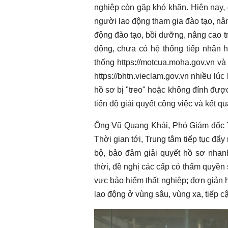
nghiệp còn gặp khó khăn. Hiện nay, cò
người lao động tham gia đào tạo, nân
động đào tạo, bồi dưỡng, nâng cao tr
động, chưa có hệ thống tiếp nhận hồ
thống https://motcua.moha.gov.vn và
https://bhtn.vieclam.gov.vn nhiều lú
hồ sơ bị "treo" hoặc không đính đư
tiến độ giải quyết công việc và kết q
Ông Vũ Quang Khải, Phó Giám đốc Tr
Thời gian tới, Trung tâm tiếp tục đẩ
bộ, bảo đảm giải quyết hồ sơ nhan
thời, đề nghị các cấp có thẩm quyền
vực bảo hiểm thất nghiệp; đơn giản h
lao động ở vùng sâu, vùng xa, tiếp cậ