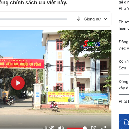
tái đ
g chính sách ưu việt này.
Phù 
Giọng nữ
Phườn
hiện 
Đồng 
việc 
Ký kế
Sơn
Đồng 
xây d
Play
Phát 
01:45