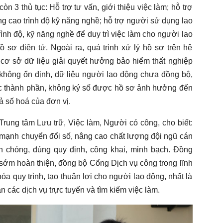
n 3 thủ tục: Hỗ trợ tư vấn, giới thiệu việc làm; hỗ trợ
g cao trình độ kỹ năng nghề; hỗ trợ người sử dụng lao
ình độ, kỹ năng nghề để duy trì việc làm cho người lao
 sơ điện tử. Ngoài ra, quá trình xử lý hồ sơ trên hệ
 cơ sở dữ liệu giải quyết hưởng bảo hiểm thất nghiệp
c không ổn định, dữ liệu người lao động chưa đồng bộ,
ợc thành phần, không ký số được hồ sơ ảnh hưởng đến
uả số hoá của đơn vị.
ung tâm Lưu trữ, Việc làm, Người có công, cho biết:
y mạnh chuyển đổi số, nâng cao chất lượng đội ngũ cán
h chóng, đúng quy định, công khai, minh bạch. Đồng
 sớm hoàn thiện, đồng bộ Cổng Dịch vụ công trong lĩnh
óa quy trình, tạo thuận lợi cho người lao động, nhất là
n các dịch vụ trực tuyến và tìm kiếm việc làm.