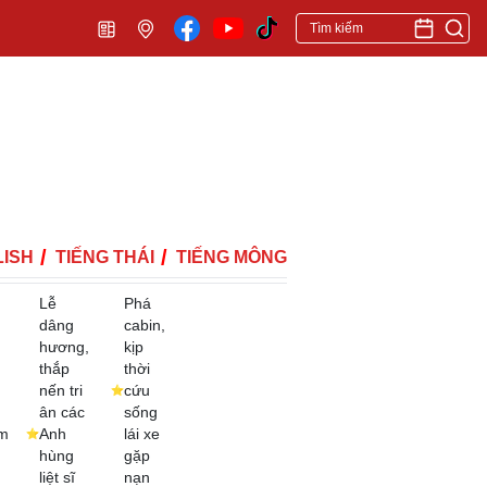
ISH
TIẾNG THÁI
TIẾNG MÔNG
Lễ
Phá
dâng
cabin,
hương,
kịp
thắp
thời
nến tri
cứu
ân các
sống
m
Anh
lái xe
hùng
gặp
liệt sĩ
nạn