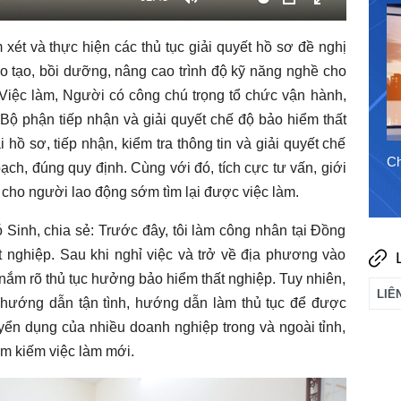
Tắt
PIP
Toàn
31/7/2026
tiếng
màn
xét và thực hiện các thủ tục giải quyết hồ sơ đề nghị
hình
ào tạo, bồi dưỡng, nâng cao trình độ kỹ năng nghề cho
 Việc làm, Người có công chú trọng tổ chức vận hành,
Bộ phận tiếp nhận và giải quyết chế độ bảo hiểm thất
ồ sơ, tiếp nhận, kiểm tra thông tin và giải quyết chế
Chào ngày mới 6/8/2026
Ch
ch, đúng quy định. Cùng với đó, tích cực tư vấn, giới
n cho người lao động sớm tìm lại được việc làm.
Sinh, chia sẻ: Trước đây, tôi làm công nhân tại Đồng
t nghiệp. Sau khi nghỉ việc và trở về địa phương vào
a nắm rõ thủ tục hưởng bảo hiểm thất nghiệp. Tuy nhiên,
 hướng dẫn tận tình, hướng dẫn làm thủ tục để được
yển dụng của nhiều doanh nghiệp trong và ngoài tỉnh,
tìm kiếm việc làm mới.