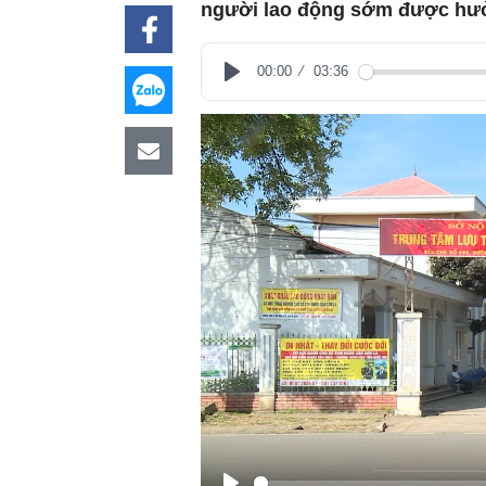
người lao động sớm được hưởn
00:00
03:36
Play