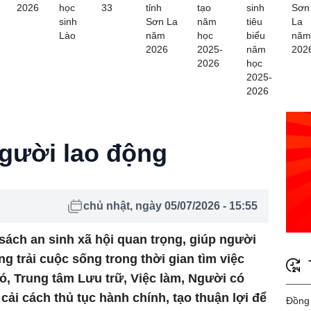
2026
học
33
tỉnh
tạo
sinh
Sơn
sinh
Sơn La
năm
tiêu
La
Lào
năm
học
biểu
năm
2026
2025-
năm
202
2026
học
2025-
2026
gười lao động
chủ nhật, ngày 05/07/2026 - 15:55
sách an sinh xã hội quan trọng, giúp người
ng trải cuộc sống trong thời gian tìm việc
đó, Trung tâm Lưu trữ, Việc làm, Người có
ải cách thủ tục hành chính, tạo thuận lợi để
Đồng 