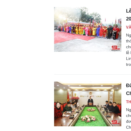
L
2
VĂ
Ng
th
ch
lễ
Li
tr
Đẩ
C
TH
Ng
ch
đơ
Ch