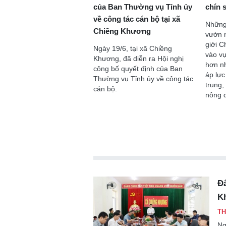
của Ban Thường vụ Tỉnh ủy
chín
về công tác cán bộ tại xã
Những
Chiềng Khương
vườn 
Chào ngày mới 2/8/2026
Chào ngày mới 
giới 
Ngày 19/6, tại xã Chiềng
vào vụ
Khương, đã diễn ra Hội nghị
hơn nh
công bố quyết định của Ban
áp lực
Thường vụ Tỉnh ủy về công tác
trung,
cán bộ.
nông 
Đẩ
K
TH
Ng