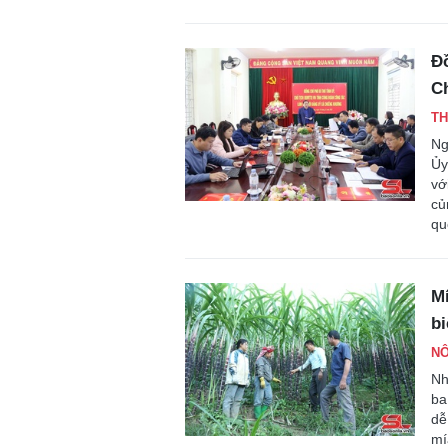
Đồ
C
TH
Ng
Ủy
vớ
củ
qu
Mí
b
NÔ
Nh
ba
dễ
mí