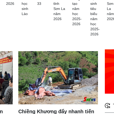
2026
học
33
tỉnh
tạo
sinh
Sơn
sinh
Sơn La
năm
tiêu
La
Lào
năm
học
biểu
năm
2026
2025-
năm
202
2026
học
2025-
2026
ận
Chiềng Khương đẩy nhanh tiến