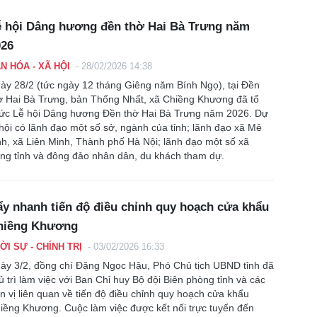
ễ hội Dâng hương đền thờ Hai Bà Trưng năm
026
N HÓA - XÃ HỘI
-
28/02/2026 14:38
ày 28/2 (tức ngày 12 tháng Giêng năm Bính Ngọ), tại Đền
ờ Hai Bà Trưng, bản Thống Nhất, xã Chiềng Khương đã tổ
ức Lễ hội Dâng hương Đền thờ Hai Bà Trưng năm 2026. Dự
 hội có lãnh đạo một số sở, ngành của tỉnh; lãnh đạo xã Mê
nh, xã Liên Minh, Thành phố Hà Nội; lãnh đạo một số xã
ong tỉnh và đông đảo nhân dân, du khách tham dự.
y nhanh tiến độ điều chỉnh quy hoạch cửa khẩu
hiềng Khương
ỜI SỰ - CHÍNH TRỊ
-
03/02/2026 16:33
ày 3/2, đồng chí Đặng Ngọc Hậu, Phó Chủ tịch UBND tỉnh đã
ủ trì làm việc với Ban Chỉ huy Bộ đội Biên phòng tỉnh và các
n vị liên quan về tiến độ điều chỉnh quy hoạch cửa khẩu
iềng Khương. Cuộc làm việc được kết nối trực tuyến đến