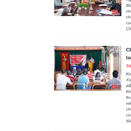
đã
nh
ch
cu
Ch
Ch
to
TH
Kh
XV
di
Kh
th
ni
ch
cử
dâ