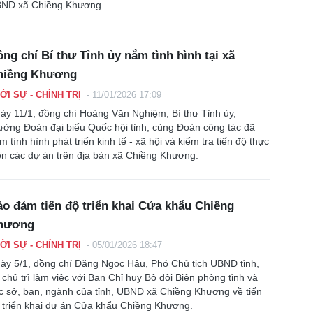
ND xã Chiềng Khương.
ng chí Bí thư Tỉnh ủy nắm tình hình tại xã
hiềng Khương
ỜI SỰ - CHÍNH TRỊ
-
11/01/2026 17:09
ày 11/1, đồng chí Hoàng Văn Nghiệm, Bí thư Tỉnh ủy,
ưởng Đoàn đại biểu Quốc hội tỉnh, cùng Đoàn công tác đã
m tình hình phát triển kinh tế - xã hội và kiểm tra tiến độ thực
ện các dự án trên địa bàn xã Chiềng Khương.
o đảm tiến độ triển khai Cửa khẩu Chiềng
hương
ỜI SỰ - CHÍNH TRỊ
-
05/01/2026 18:47
ày 5/1, đồng chí Đặng Ngọc Hậu, Phó Chủ tịch UBND tỉnh,
 chủ trì làm việc với Ban Chỉ huy Bộ đội Biên phòng tỉnh và
c sở, ban, ngành của tỉnh, UBND xã Chiềng Khương về tiến
 triển khai dự án Cửa khẩu Chiềng Khương.