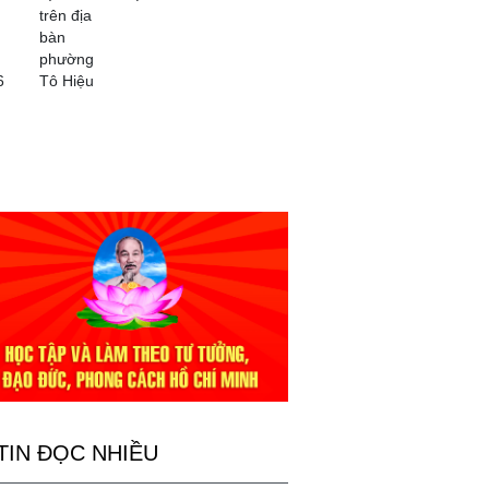
trên địa
bàn
phường
6
Tô Hiệu
TIN ĐỌC NHIỀU