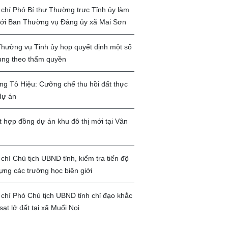
chí Phó Bí thư Thường trực Tỉnh ủy làm
với Ban Thường vụ Đảng ủy xã Mai Sơn
hường vụ Tỉnh ủy họp quyết định một số
ung theo thẩm quyền
g Tô Hiệu: Cưỡng chế thu hồi đất thực
dự án
t hợp đồng dự án khu đô thị mới tại Vân
chí Chủ tịch UBND tỉnh, kiểm tra tiến độ
ựng các trường học biên giới
chí Phó Chủ tịch UBND tỉnh chỉ đạo khắc
sạt lở đất tại xã Muổi Nọi