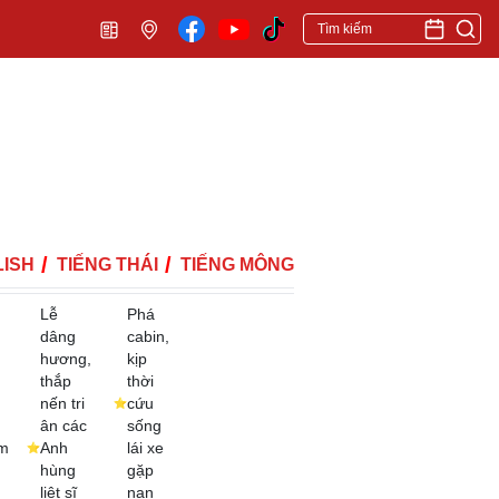
ISH
TIẾNG THÁI
TIẾNG MÔNG
Lễ
Phá
dâng
cabin,
hương,
kịp
thắp
thời
nến tri
cứu
ân các
sống
m
Anh
lái xe
hùng
gặp
liệt sĩ
nạn