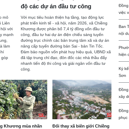
Đồng 
độ các dự án đầu tư công
việc 
eo mô
Với mục tiêu hoàn thiện hạ tầng, tạo động lực
i Liên
phát triển kinh tế - xã hội, năm 2026, xã Chiềng
Ban T
hội với
Khương được phân bổ 7,4 tỷ đồng vốn đầu tư
nội d
đẩy mạnh
công, đầu tư hai dự án điện chiếu sáng tuyến
ung,
đường trục chính các bản trung tâm xã và dự án
và làm
nâng cấp tuyến đường bản Sai - bản Tin Tốc.
Phườn
hí
Đảm bảo nguồn vốn phát huy hiệu quả, UBND xã
hiện 
, góp
đã tập trung chỉ đạo, đôn đốc các nhà thầu đẩy
nhanh tiến độ thi công và giải ngân vốn đầu tư
Ký kế
công.
Sơn
Đồng 
xây d
Đồng 
phục 
ng Khương mùa nhãn
Đổi thay xã biên giới Chiềng