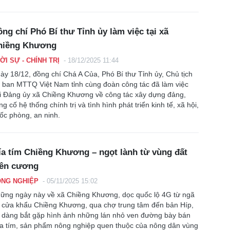
ng chí Phó Bí thư Tỉnh ủy làm việc tại xã
hiềng Khương
ỜI SỰ - CHÍNH TRỊ
-
18/12/2025 11:44
ày 18/12, đồng chí Chá A Của, Phó Bí thư Tỉnh ủy, Chủ tịch
 ban MTTQ Việt Nam tỉnh cùng đoàn công tác đã làm việc
i Đảng ủy xã Chiềng Khương về công tác xây dựng đảng,
ng cố hệ thống chính trị và tình hình phát triển kinh tế, xã hội,
ốc phòng, an ninh.
a tím Chiềng Khương – ngọt lành từ vùng đất
iên cương
NG NGHIỆP
-
05/11/2025 15:02
ững ngày này về xã Chiềng Khương, dọc quốc lộ 4G từ ngã
 cửa khẩu Chiềng Khương, qua chợ trung tâm đến bản Híp,
 dàng bắt gặp hình ảnh những lán nhỏ ven đường bày bán
a tím, sản phẩm nông nghiệp quen thuộc của nông dân vùng