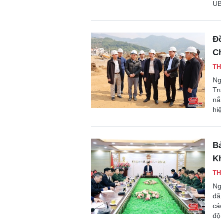
UB
Đồ
C
TH
Ng
Tr
nắ
hi
Bả
K
TH
Ng
đã
cá
độ