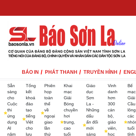
BÁO IN
PHÁT THANH
TRUYỀN HÌNH
ENGL
Sẵn
Tổng
Phiên
Khai
Giáo
Vinh
Bế
sàng
kết
họp
mạc
dục
danh
mạc
cho
khoá
toàn
Giải
Sơn
hơn
Giải
Cuộc
đào
thể
Bóng
La -
300
Cầu
thi
tạo
về
chuyền
Những
cán
lông
ứng
tiếng
ngoại
hơi
dấu
bộ,
các
dụng
Việt
giao
trung,
ấn đổi
giáo
nhó
AI
cho
lần
cao
mới
viên,
tuổi
năm
lưu
thứ
tuổi
sáng
học
tỉnh