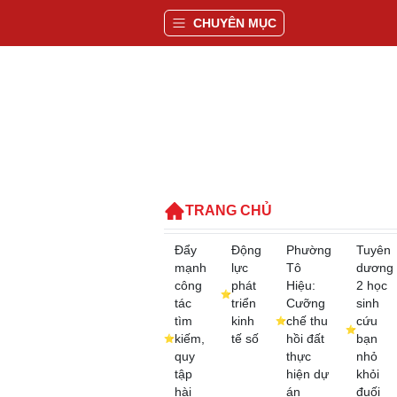
CHUYÊN MỤC
TRANG CHỦ
Đẩy
Động
Phường
Tuyên
mạnh
lực
Tô
dương
công
phát
Hiệu:
2 học
tác
triển
Cưỡng
sinh
tìm
kinh
chế thu
cứu
kiếm,
tế số
hồi đất
bạn
quy
thực
nhỏ
tập
hiện dự
khỏi
hài
án
đuối