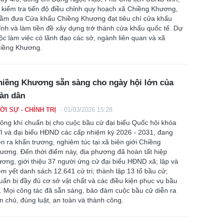
 kiểm tra tiến độ điều chỉnh quy hoạch xã Chiềng Khương,
ằm đưa Cửa khẩu Chiềng Khương đạt tiêu chí cửa khẩu
ính và làm tiền đề xây dựng trở thành cửa khẩu quốc tế. Dự
ộc làm việc có lãnh đạo các sở, ngành liên quan và xã
iềng Khương.
iềng Khương sẵn sàng cho ngày hội lớn của
àn dân
ỜI SỰ - CHÍNH TRỊ
-
01/03/2026 15:28
ông khí chuẩn bị cho cuộc bầu cử đại biểu Quốc hội khóa
I và đại biểu HĐND các cấp nhiệm kỳ 2026 - 2031, đang
ễn ra khẩn trương, nghiêm túc tại xã biên giới Chiềng
ương. Đến thời điểm này, địa phương đã hoàn tất hiệp
ương, giới thiệu 37 người ứng cử đại biểu HĐND xã; lập và
êm yết danh sách 12.641 cử tri; thành lập 13 tổ bầu cử;
uẩn bị đầy đủ cơ sở vật chất và các điều kiện phục vụ bầu
. Mọi công tác đã sẵn sàng, bảo đảm cuộc bầu cử diễn ra
n chủ, đúng luật, an toàn và thành công.