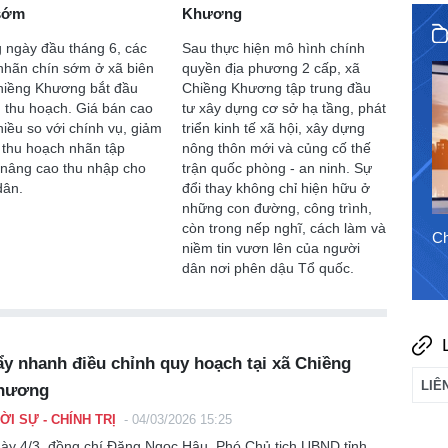
 sớm
Khương
 ngày đầu tháng 6, các
Sau thực hiện mô hình chính
nhãn chín sớm ở xã biên
quyền địa phương 2 cấp, xã
1/8/2026
Chiềng Khương bắt đầu
Chiềng Khương tập trung đầu
 thu hoạch. Giá bán cao
tư xây dựng cơ sở hạ tầng, phát
iều so với chính vụ, giảm
triển kinh tế xã hội, xây dựng
 thu hoạch nhãn tập
nông thôn mới và củng cố thế
 nâng cao thu nhập cho
trận quốc phòng - an ninh. Sự
dân.
đổi thay không chỉ hiện hữu ở
những con đường, công trình,
còn trong nếp nghĩ, cách làm và
Chào ngày mới 7/8/2026
Ch
niềm tin vươn lên của người
dân nơi phên dậu Tổ quốc.
y nhanh điều chỉnh quy hoạch tại xã Chiềng
hương
ỜI SỰ - CHÍNH TRỊ
-
04/03/2026 15:25
ày 4/3, đồng chí Đặng Ngọc Hậu, Phó Chủ tịch UBND tỉnh,