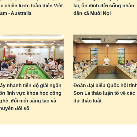
ác chiến lược toàn diện Việt
tai, ổn định đời sống nhân
am - Australia
dân xã Muổi Nọi
ẩy nhanh tiến độ giải ngân
Đoàn đại biểu Quốc hội tỉn
ốn lĩnh vực khoa học công
Sơn La thảo luận tổ về các
ghệ, đổi mới sáng tạo và
dự thảo luật
huyển đổi số