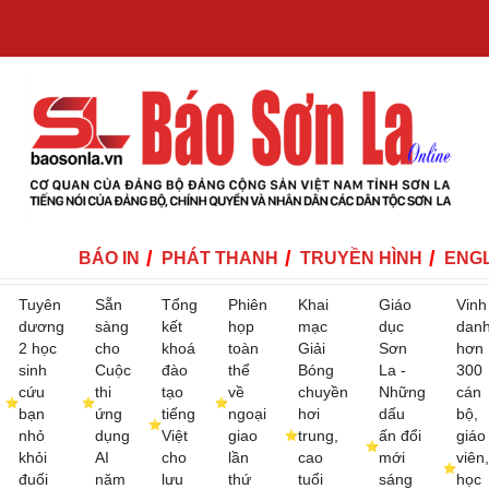
BÁO IN
PHÁT THANH
TRUYỀN HÌNH
ENGL
Tuyên
Sẵn
Tổng
Phiên
Khai
Giáo
Vinh
dương
sàng
kết
họp
mạc
dục
dan
2 học
cho
khoá
toàn
Giải
Sơn
hơn
sinh
Cuộc
đào
thể
Bóng
La -
300
cứu
thi
tạo
về
chuyền
Những
cán
bạn
ứng
tiếng
ngoại
hơi
dấu
bộ,
nhỏ
dụng
Việt
giao
trung,
ấn đổi
giáo
khỏi
AI
cho
lần
cao
mới
viên,
đuối
năm
lưu
thứ
tuổi
sáng
học