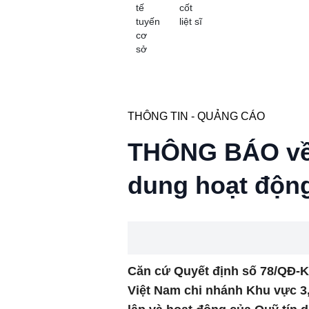
tế
cốt
tuyến
liệt sĩ
cơ
sở
THÔNG TIN - QUẢNG CÁO
THÔNG BÁO về v
dung hoạt độn
Căn cứ Quyết định số 78/QĐ-
Việt Nam chi nhánh Khu vực 3,