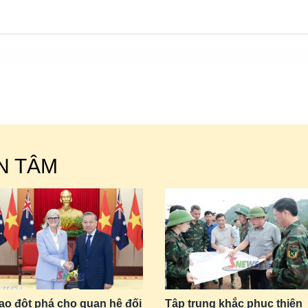
N TÂM
ạo đột phá cho quan hệ đối
Tập trung khắc phục thiên