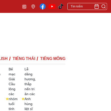
ISH
TIẾNG THÁI
TIẾNG MÔNG
Bế
Lễ
h
mạc
dâng
Giải
hương,
Cầu
thắp
lông
nến tri
các
ân các
nhóm
Anh
tuổi
hùng
tỉnh
liệt sĩ