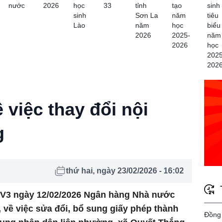
nước
2026
học
33
tỉnh
tạo
sinh
sinh
Sơn La
năm
tiêu
Lào
năm
học
biểu
2026
2025-
năm
2026
học
2025
202
iệc thay đổi nội
g
thứ hai, ngày 23/02/2026 - 16:02
KV3 ngày 12/02/2026 Ngân hàng Nhà nước
 về việc sửa đổi, bổ sung giấy phép thành
Đồng 