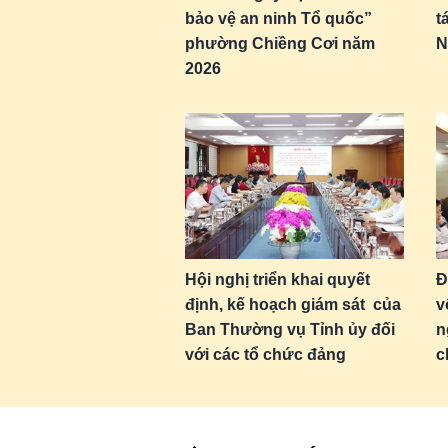
bảo vệ an ninh Tổ quốc”
t
phường Chiềng Cơi năm
N
2026
Hội nghị triển khai quyết
Đ
định, kế hoạch giám sát của
v
Ban Thường vụ Tỉnh ủy đối
n
với các tổ chức đảng
c