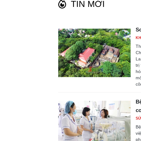
TIN MỚI
Sơ
KH
Th
Ch
La
tr
hó
mở
cô
Bệ
c
SỨ
Bệ
vi
ph