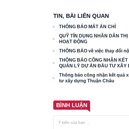
Chào ngày mới 3/8/2026
Chào ngày mới 
TIN, BÀI LIÊN QUAN
THÔNG BÁO MẤT ẤN CHỈ
QUỸ TÍN DỤNG NHÂN DÂN THỊ
HOẠT ĐỘNG
THÔNG BÁO về việc thay đổi nộ
THÔNG BÁO CÔNG NHẬN KẾT 
QUẢN LÝ DỰ ÁN ĐẦU TƯ XÂY
Thông báo công nhận kết quả xé
tư xây dựng Thuận Châu
BÌNH LUẬN