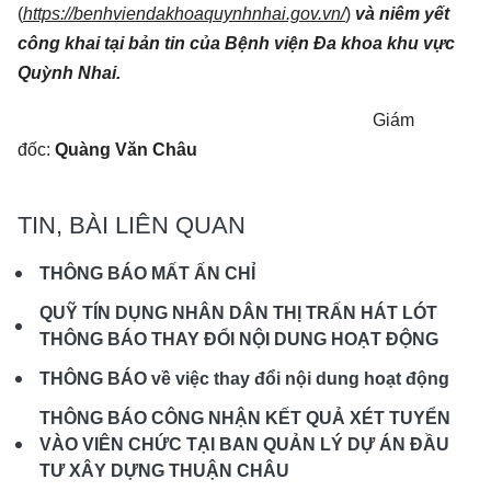
(
https://benhviendakhoaquynhnhai.gov.vn/
)
và niêm yết
công khai tại bản tin của Bệnh viện Đa khoa khu vực
Quỳnh Nhai.
Giám
đốc:
Quàng Văn Châu
TIN, BÀI LIÊN QUAN
THÔNG BÁO MẤT ẤN CHỈ
QUỸ TÍN DỤNG NHÂN DÂN THỊ TRẤN HÁT LÓT
THÔNG BÁO THAY ĐỔI NỘI DUNG HOẠT ĐỘNG
THÔNG BÁO về việc thay đổi nội dung hoạt động
THÔNG BÁO CÔNG NHẬN KẾT QUẢ XÉT TUYỂN
VÀO VIÊN CHỨC TẠI BAN QUẢN LÝ DỰ ÁN ĐẦU
TƯ XÂY DỰNG THUẬN CHÂU