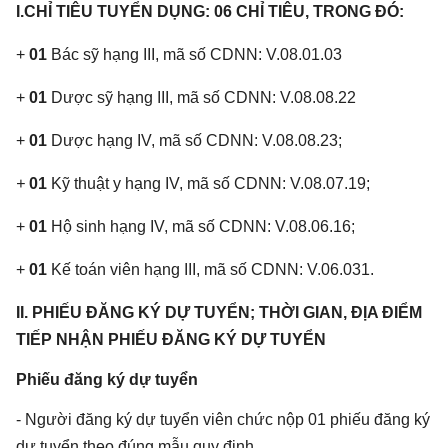
I.CHỈ TIÊU TUYỂN DỤNG:
06 CHỈ TIÊU, TRONG ĐÓ:
+
01
Bác sỹ hạng III, mã số CDNN: V.08.01.03
+
01
Dược sỹ hạng III, mã số CDNN: V.08.08.22
+
01
Dược hạng IV, mã số CDNN: V.08.08.23;
+
01
Kỹ thuật y hạng IV, mã số CDNN: V.08.07.19;
+
01
Hộ sinh hạng IV, mã số CDNN: V.08.06.16;
+
01
Kế toán viên hạng III, mã số CDNN: V.06.031.
II. PHIẾU ĐĂNG KÝ DỰ TUYỂN; THỜI GIAN, ĐỊA ĐIỂM
TIẾP NHẬN PHIẾU ĐĂNG KÝ DỰ TUYỂN
Phiếu đăng ký dự tuyển
- Người đăng ký dự tuyển viên chức nộp 01 phiếu đăng ký
dự tuyển theo đúng mẫu quy định.