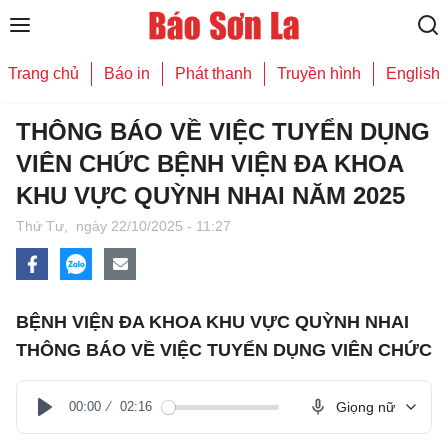
Trang chủ
Báo in
Phát thanh
Truyền hình
English
THÔNG BÁO VỀ VIỆC TUYỂN DỤNG
VIÊN CHỨC BỆNH VIỆN ĐA KHOA
KHU VỰC QUỲNH NHAI NĂM 2025
Thứ Tư,
ngày 22/10/2025 - 11:27
BỆNH VIỆN ĐA KHOA KHU VỰC QUỲNH NHAI
THÔNG BÁO VỀ VIỆC TUYỂN DỤNG VIÊN CHỨC
00:00
02:16
Giọng nữ
Play