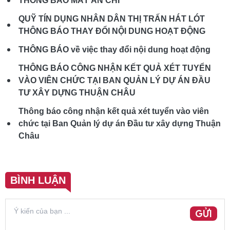
THÔNG BÁO MẤT ẤN CHỈ
QUỸ TÍN DỤNG NHÂN DÂN THỊ TRẤN HÁT LÓT
THÔNG BÁO THAY ĐỔI NỘI DUNG HOẠT ĐỘNG
THÔNG BÁO về việc thay đổi nội dung hoạt động
THÔNG BÁO CÔNG NHẬN KẾT QUẢ XÉT TUYỂN
VÀO VIÊN CHỨC TẠI BAN QUẢN LÝ DỰ ÁN ĐẦU
TƯ XÂY DỰNG THUẬN CHÂU
Thông báo công nhận kết quả xét tuyển vào viên
chức tại Ban Quản lý dự án Đầu tư xây dựng Thuận
Châu
BÌNH LUẬN
GỬI