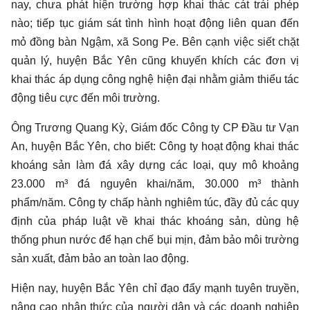
nay, chưa phát hiện trường hợp khai thác cát trái phép
nào; tiếp tục giám sát tình hình hoạt động liên quan đến
mỏ đồng bàn Ngậm, xã Song Pe. Bên cạnh việc siết chặt
quản lý, huyện Bắc Yên cũng khuyến khích các đơn vị
khai thác áp dụng công nghệ hiện đại nhằm giảm thiểu tác
động tiêu cực đến môi trường.
Ông Trương Quang Kỳ, Giám đốc Công ty CP Đầu tư Vạn
An, huyện Bắc Yên, cho biết: Công ty hoạt động khai thác
khoáng sản làm đá xây dựng các loại, quy mô khoảng
23.000 m³ đá nguyên khai/năm, 30.000 m³ thành
phẩm/năm. Công ty chấp hành nghiêm túc, đầy đủ các quy
định của pháp luật về khai thác khoáng sản, dùng hệ
thống phun nước để hạn chế bụi mịn, đảm bảo môi trường
sản xuất, đảm bảo an toàn lao động.
Hiện nay, huyện Bắc Yên chỉ đạo đẩy mạnh tuyên truyền,
nâng cao nhận thức của người dân và các doanh nghiệp