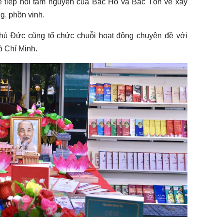
 để tiếp nối tâm nguyện của Bác Hồ và Bác Tôn về xây
, phồn vinh.
hủ Đức cũng tổ chức chuỗi hoạt động chuyên đề với
ồ Chí Minh.