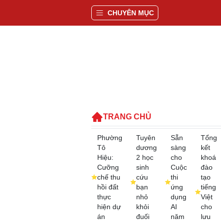
CHUYÊN MỤC
TRANG CHỦ
Phường
Tuyên
Sẵn
Tổng
Tô
dương
sàng
kết
Hiệu:
2 học
cho
khoá
Cưỡng
sinh
Cuộc
đào
chế thu
cứu
thi
tạo
hồi đất
bạn
ứng
tiếng
thực
nhỏ
dụng
Việt
hiện dự
khỏi
AI
cho
án
đuối
năm
lưu