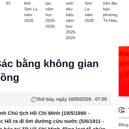
33
tỉnh
tạo
sinh
Sơn
trên địa
Sơn La
năm
tiêu
La
bàn
năm
học
biểu
năm
phường
2026
2025-
năm
2026
Tô Hiệu
2026
học
2025-
2026
Bác bằng không gian
đồng
thứ bảy, ngày 16/05/2026 - 07:59
h Chủ tịch Hồ Chí Minh (19/5/1890 -
c Hồ ra đi tìm đường cứu nước (5/6/1911 -
Đồng 