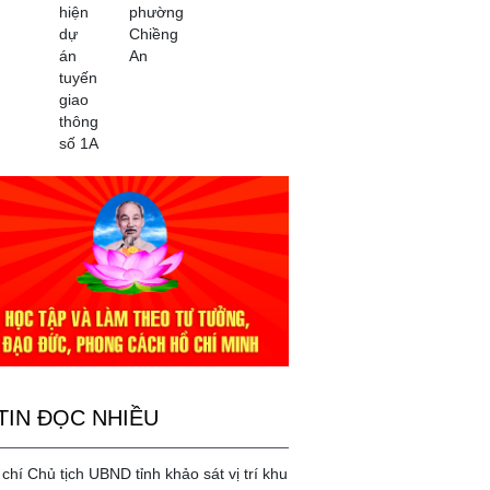
hiện
phường
dự
Chiềng
án
An
tuyến
giao
thông
số 1A
TIN ĐỌC NHIỀU
chí Chủ tịch UBND tỉnh khảo sát vị trí khu