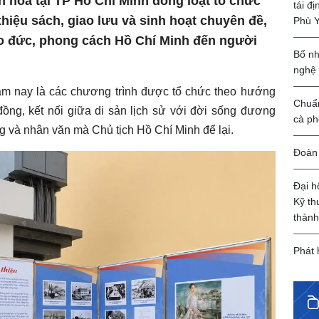
n hóa tại TP Hồ Chí Minh đồng loạt tổ chức
tái đ
thiệu sách, giao lưu và sinh hoạt chuyên đề,
Phù 
ạo đức, phong cách Hồ Chí Minh đến người
Bổ nh
nghệ
ăm nay là các chương trình được tổ chức theo hướng
Chuẩn
ồng, kết nối giữa di sản lịch sử với đời sống đương
cà ph
ởng và nhân văn mà Chủ tịch Hồ Chí Minh để lại.
Đoàn 
Đại h
Kỹ th
thành
Phát 