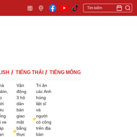
ISH
TIẾNG THÁI
TIẾNG MÔNG
há
Vận
Tri ân
abin,
động
các Anh
p
3 hộ
hùng
ời
dân
liệt sĩ
ứu
bàn
và
ống
giao
người
i xe
mặt
có công
ặp
bằng
trên địa
ạn
thực
bàn