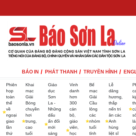
BÁO IN
PHÁT THANH
TRUYỀN HÌNH
ENGL
Phiên
Khai
Giáo
Vinh
Bế
Lễ
P
họp
mạc
dục
danh
mạc
dâng
c
toàn
Giải
Sơn
hơn
Giải
hương,
kị
thể
Bóng
La -
300
Cầu
thắp
th
về
chuyền
Những
cán
lông
nến tri
c
ngoại
hơi
dấu
bộ,
các
ân các
s
giao
trung,
ấn đổi
giáo
nhóm
Anh
lá
lần
cao
mới
viên,
tuổi
hùng
g
thứ
tuổi
sáng
học
tỉnh
liệt sĩ
n