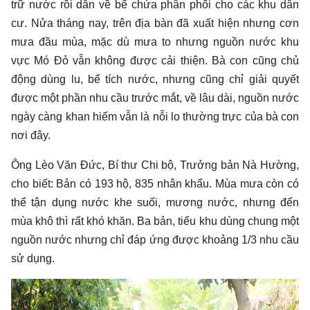
trữ nước rồi dẫn về bể chứa phân phối cho các khu dân
cư. Nửa tháng nay, trên địa bàn đã xuất hiện nhưng cơn
mưa đầu mùa, mặc dù mưa to nhưng nguồn nước khu
vực Mó Đỏ vẫn không được cải thiện. Bà con cũng chủ
động dùng lu, bể tích nước, nhưng cũng chỉ giải quyết
được một phần nhu cầu trước mắt, về lâu dài, nguồn nước
ngày càng khan hiếm vẫn là nỗi lo thường trực của bà con
nơi đây.
Ông Lèo Văn Đức, Bí thư Chi bộ, Trưởng bản Nà Hường,
cho biết: Bản có 193 hộ, 835 nhân khẩu. Mùa mưa còn có
thể tận dụng nước khe suối, mương nước, nhưng đến
mùa khô thì rất khó khăn. Ba bản, tiểu khu dùng chung một
nguồn nước nhưng chỉ đáp ứng được khoảng 1/3 nhu cầu
sử dụng.