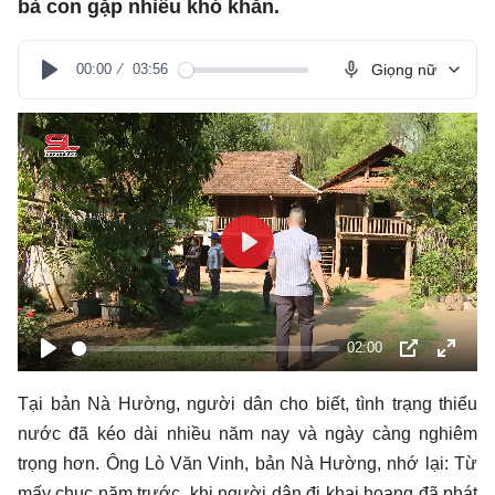
bà con gặp nhiều khó khăn.
00:00
03:56
Giọng nữ
Play
Play
02:00
Play
PIP
Toàn
màn
Tại bản Nà Hường, người dân cho biết, tình trạng thiếu
hình
nước đã kéo dài nhiều năm nay và ngày càng nghiêm
trọng hơn. Ông Lò Văn Vinh, bản Nà Hường, nhớ lại: Từ
mấy chục năm trước, khi người dân đi khai hoang đã phát