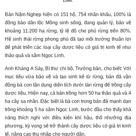
Linh.
Bản Nậm Nghẹp hiện có 151 hộ, 754 nhân khẩu, 100% là
đồng bào dân tộc Mông sinh sống, đang quản lý, bảo vệ
khoảng 11.200 ha rừng, tỷ lệ độ che phủ rừng trên 80%.
Hệ sinh thái rừng phong phú đã tạo môi trường thuận lợi
để phát triển các loại cây dược liệu có giá trị kinh tế như
thảo quả và sâm Ngọc Linh.
Anh Kháng A Sáy, Bí thư chi bộ, Trưởng bản, cho biết: Với
mục tiêu vừa bảo vệ và tạo sinh kế từ rừng, bản đã vận
động bà con tận dụng diện tích dưới tán rừng để trồng cây
dược liệu. Hiện nay, cả bản trồng hơn 50 ha thảo quả và 4
ha cây sa nhân. Đặc biệt là bà con trong bản đã mạnh dạn
trồng khoảng 5 ha sâm Ngọc Linh, bước đầu cho thấy khả
năng thích nghi với điều kiện khí hậu, thổ nhưỡng địa
phương, kỳ vọng sẽ trở thành cây dược liệu có giá trị kinh
tế, nâng cao thu nhập cho người dân.