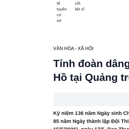
tế
cốt
tuyến
liệt sĩ
cơ
sở
VĂN HÓA - XÃ HỘI
Tỉnh đoàn dân
Hồ tại Quảng t
Kỷ niệm 136 năm Ngày sinh Chủ
85 năm Ngày thành lập Đội Thi