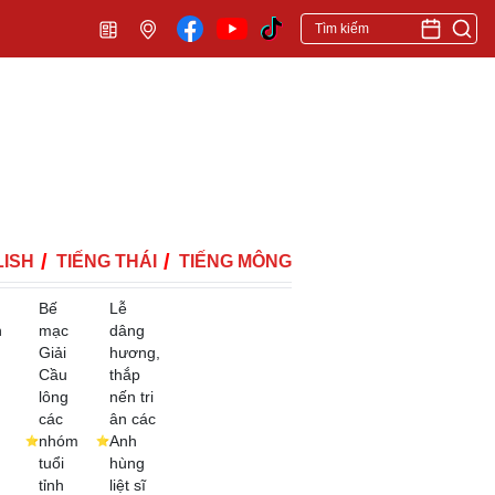
ISH
TIẾNG THÁI
TIẾNG MÔNG
Bế
Lễ
h
mạc
dâng
Giải
hương,
Cầu
thắp
lông
nến tri
các
ân các
nhóm
Anh
tuổi
hùng
tỉnh
liệt sĩ