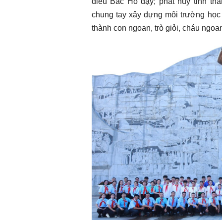
điều Bác Hồ dạy; phát huy tinh thầ
chung tay xây dựng môi trường học
thành con ngoan, trò giỏi, cháu ngoa