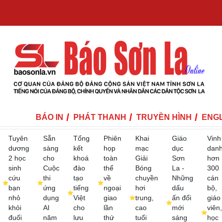
BÁO IN
PHÁT THANH
TRUYỀN HÌNH
ENGL
Tuyên
Sẵn
Tổng
Phiên
Khai
Giáo
Vinh
dương
sàng
kết
họp
mạc
dục
dan
2 học
cho
khoá
toàn
Giải
Sơn
hơn
sinh
Cuộc
đào
thể
Bóng
La -
300
cứu
thi
tạo
về
chuyền
Những
cán
bạn
ứng
tiếng
ngoại
hơi
dấu
bộ,
nhỏ
dụng
Việt
giao
trung,
ấn đổi
giáo
khỏi
AI
cho
lần
cao
mới
viên,
đuối
năm
lưu
thứ
tuổi
sáng
học