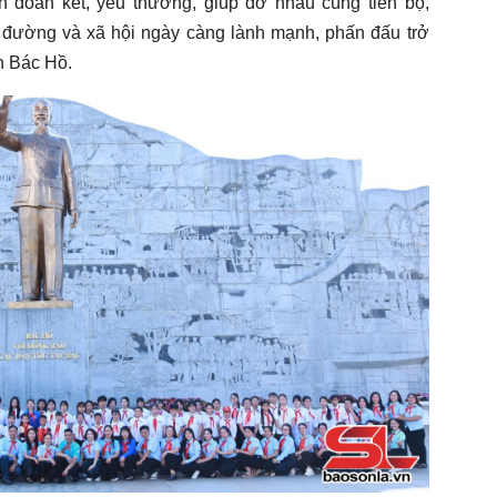
n đoàn kết, yêu thương, giúp đỡ nhau cùng tiến bộ,
 đường và xã hội ngày càng lành mạnh, phấn đấu trở
n Bác Hồ.