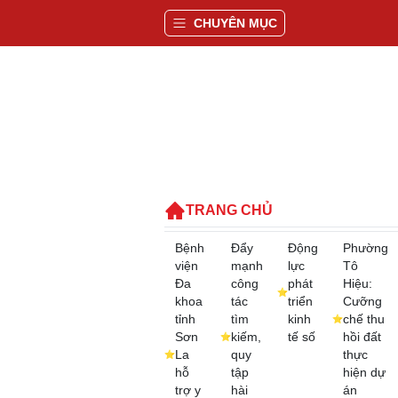
CHUYÊN MỤC
TRANG CHỦ
Bệnh
Đẩy
Động
Phường
viện
mạnh
lực
Tô
Đa
công
phát
Hiệu:
khoa
tác
triển
Cưỡng
tỉnh
tìm
kinh
chế thu
Sơn
kiếm,
tế số
hồi đất
La
quy
thực
hỗ
tập
hiện dự
trợ y
hài
án