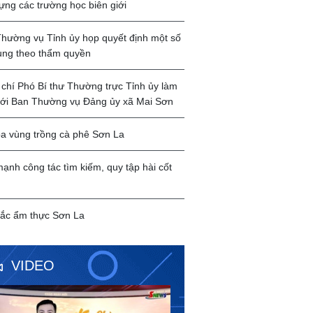
ựng các trường học biên giới
hường vụ Tỉnh ủy họp quyết định một số
ung theo thẩm quyền
chí Phó Bí thư Thường trực Tỉnh ủy làm
với Ban Thường vụ Đảng ủy xã Mai Sơn
a vùng trồng cà phê Sơn La
ạnh công tác tìm kiếm, quy tập hài cốt
ắc ẩm thực Sơn La
VIDEO
Chào ngày mới 4/8/2026