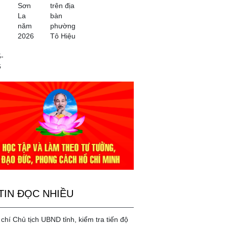
Sơn
trên địa
La
bàn
năm
phường
2026
Tô Hiệu
-
6
TIN ĐỌC NHIỀU
chí Chủ tịch UBND tỉnh, kiểm tra tiến độ