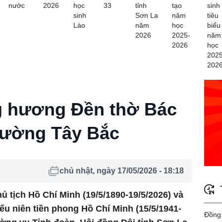
nước
2026
học
33
tỉnh
tạo
sinh
sinh
Sơn La
năm
tiêu
Lào
năm
học
biểu
2026
2025-
năm
2026
học
2025
202
g hương Đền thờ Bác
rường Tây Bắc
chủ nhật, ngày 17/05/2026 - 18:18
 tịch Hồ Chí Minh (19/5/1890-19/5/2026) và
ếu niên tiền phong Hồ Chí Minh (15/5/1941-
Đồng 