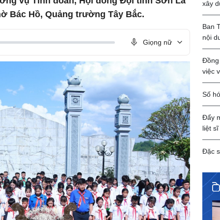
ường vụ Tỉnh đoàn, Hội đồng Đội tỉnh Sơn La
xây d
hờ Bác Hồ, Quảng trường Tây Bắc.
Ban T
nội d
Giọng nữ
Đồng 
việc 
Số hó
Đẩy m
liệt sĩ
Đặc s