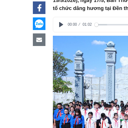
15/5/2026), ngày 17/5, Ban Th
tổ chức dâng hương tại Đền t
00:00
01:02
Play