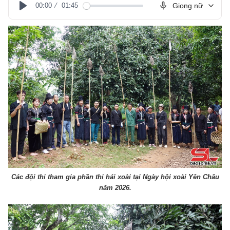
00:00
01:45
Giọng nữ
Play
Các đội thi tham gia phần thi hái xoài tại Ngày hội xoài Yên Châu
năm 2026.