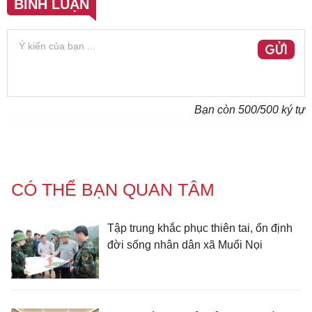
BÌNH LUẬN
GỬI
Bạn còn
500
/500 ký tự
CÓ THỂ BẠN QUAN TÂM
Tập trung khắc phục thiên tai, ổn định
đời sống nhân dân xã Muổi Nọi