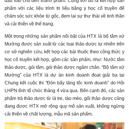
đầu vào cho đến thành phẩm. Cùng với đó là kết hợp sản
phẩm với các liệu trình trị liệu bằng y học cổ truyền để
chăm sóc sức khỏe từ gốc, đem lại sự thư thái về tinh thần
và cải thiện về thể trạng.
Một trong những sản phẩm nổi bật của HTX là bộ tắm xứ
Mường được sản xuất từ các loại thảo dược tự nhiên trên
cơ sở nghiên cứu, kết hợp các bài thuốc theo công thức y
học cổ truyền kết hợp, gồm các sản phẩm, như: Nước tắm
thảo dược, gói tắm, gói thảo dược ngâm chân. “Bộ tắm xứ
Mường” của HTX là dự án kinh doanh đoạt giải ba tại
Chung kết cuộc thi “Đòn bẩy tăng tốc kinh doanh” do Hội
LHPN tỉnh tổ chức tháng 4 vừa qua. Bên cạnh đó, các sản
phẩm trà thảo dược từ lá tre, táo mèo, gối thảo dược cũng
đang được HTX mở rộng quy mô sản xuất, không ngừng
cải thiện về chất lượng, mẫu mã sản phẩm.