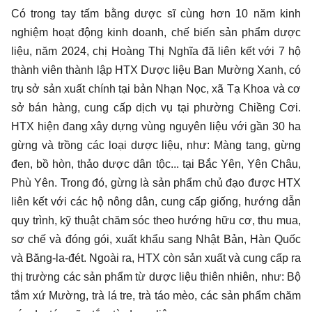
Có trong tay tấm bằng dược sĩ cùng hơn 10 năm kinh
nghiệm hoạt động kinh doanh, chế biến sản phẩm dược
liệu, năm 2024, chị Hoàng Thị Nghĩa đã liên kết với 7 hộ
thành viên thành lập HTX Dược liệu Ban Mường Xanh, có
trụ sở sản xuất chính tại bản Nhạn Nọc, xã Tạ Khoa và cơ
sở bán hàng, cung cấp dịch vụ tại phường Chiềng Cơi.
HTX hiện đang xây dựng vùng nguyên liệu với gần 30 ha
gừng và trồng các loại dược liệu, như: Màng tang, gừng
đen, bồ hòn, thảo dược dân tộc... tại Bắc Yên, Yên Châu,
Phù Yên. Trong đó, gừng là sản phẩm chủ đạo được HTX
liên kết với các hộ nông dân, cung cấp giống, hướng dẫn
quy trình, kỹ thuật chăm sóc theo hướng hữu cơ, thu mua,
sơ chế và đóng gói, xuất khẩu sang Nhật Bản, Hàn Quốc
và Băng-la-đét. Ngoài ra, HTX còn sản xuất và cung cấp ra
thị trường các sản phẩm từ dược liệu thiên nhiên, như: Bộ
tắm xứ Mường, trà lá tre, trà táo mèo, các sản phẩm chăm