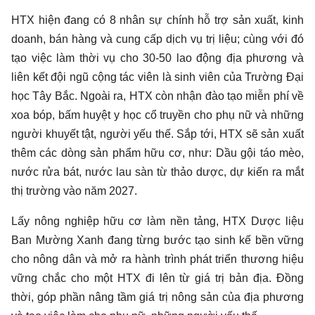
HTX hiện đang có 8 nhân sự chính hỗ trợ sản xuất, kinh
doanh, bán hàng và cung cấp dịch vụ trị liệu; cùng với đó
tạo việc làm thời vụ cho 30-50 lao động địa phương và
liên kết đội ngũ cộng tác viên là sinh viên của Trường Đại
học Tây Bắc. Ngoài ra, HTX còn nhận đào tạo miễn phí về
xoa bóp, bấm huyệt y học cổ truyền cho phụ nữ và những
người khuyết tật, người yếu thế. Sắp tới, HTX sẽ sản xuất
thêm các dòng sản phẩm hữu cơ, như: Dầu gội táo mèo,
nước rửa bát, nước lau sàn từ thảo dược, dự kiến ra mắt
thị trường vào năm 2027.
Lấy nông nghiệp hữu cơ làm nền tảng, HTX Dược liệu
Ban Mường Xanh đang từng bước tạo sinh kế bền vững
cho nông dân và mở ra hành trình phát triển thương hiệu
vững chắc cho một HTX đi lên từ giá trị bản địa. Đồng
thời, góp phần nâng tầm giá trị nông sản của địa phương