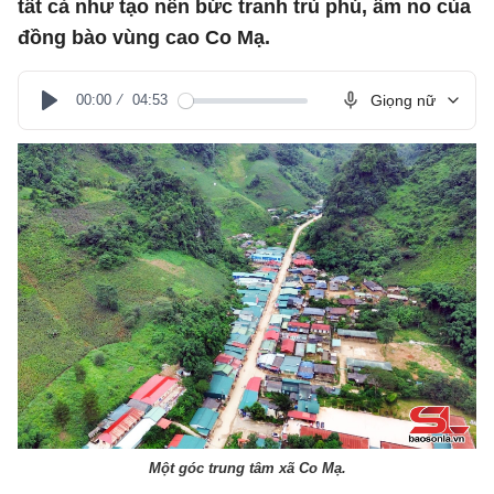
tất cả như tạo nên bức tranh trù phú, ấm no của
đồng bào vùng cao Co Mạ.
00:00
04:53
Giọng nữ
Play
Một góc trung tâm xã Co Mạ.