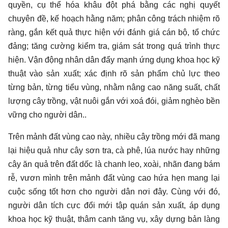
quyền, cụ thể hóa khâu đột phá bằng các nghị quyết
chuyên đề, kế hoạch hằng năm; phân công trách nhiệm rõ
ràng, gắn kết quả thực hiện với đánh giá cán bộ, tổ chức
đảng; tăng cường kiểm tra, giám sát trong quá trình thực
hiện. Vận động nhân dân đẩy mạnh ứng dụng khoa học kỹ
thuật vào sản xuất; xác định rõ sản phẩm chủ lực theo
từng bản, từng tiểu vùng, nhằm nâng cao năng suất, chất
lượng cây trồng, vật nuôi gắn với xoá đói, giảm nghèo bền
vững cho người dân..
Trên mảnh đất vùng cao này, nhiều cây trồng mới đã mang
lại hiệu quả như cây sơn tra, cà phê, lúa nước hay những
cây ăn quả trên đất dốc là chanh leo, xoài, nhãn đang bám
rễ, vươn mình trên mảnh đất vùng cao hứa hẹn mang lại
cuộc sống tốt hơn cho người dân nơi đây. Cùng với đó,
người dân tích cực đổi mới tập quán sản xuất, áp dụng
khoa học kỹ thuật, thâm canh tăng vụ, xây dựng bản làng