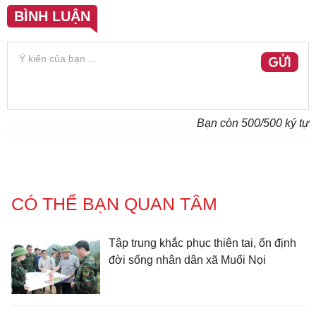
BÌNH LUẬN
GỬI
Bạn còn
500
/500 ký tự
CÓ THỂ BẠN QUAN TÂM
Tập trung khắc phục thiên tai, ổn định
đời sống nhân dân xã Muổi Nọi