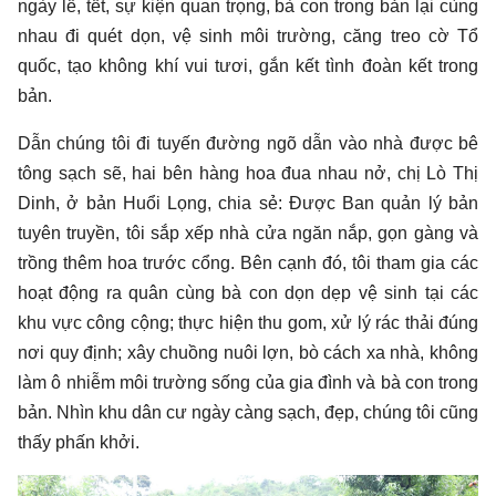
ngày lễ, tết, sự kiện quan trọng, bà con trong bản lại cùng
nhau đi quét dọn, vệ sinh môi trường, căng treo cờ Tổ
quốc, tạo không khí vui tươi, gắn kết tình đoàn kết trong
bản.
Dẫn chúng tôi đi tuyến đường ngõ dẫn vào nhà được bê
tông sạch sẽ, hai bên hàng hoa đua nhau nở, chị Lò Thị
Dinh, ở bản Huổi Lọng, chia sẻ: Được Ban quản lý bản
tuyên truyền, tôi sắp xếp nhà cửa ngăn nắp, gọn gàng và
trồng thêm hoa trước cổng. Bên cạnh đó, tôi tham gia các
hoạt động ra quân cùng bà con dọn dẹp vệ sinh tại các
khu vực công cộng; thực hiện thu gom, xử lý rác thải đúng
nơi quy định; xây chuồng nuôi lợn, bò cách xa nhà, không
làm ô nhiễm môi trường sống của gia đình và bà con trong
bản. Nhìn khu dân cư ngày càng sạch, đẹp, chúng tôi cũng
thấy phấn khởi.