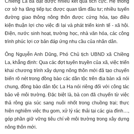
Chiềng La đã đạt được nhiều kết quả tích cực. Hệ thống
cơ sở hạ tầng tiếp tục được quan tâm đầu tư; nhiều tuyến
đường giao thông nông thôn được cứng hóa, tạo điều
kiện thuận lợi cho việc đi lại và phát triển kinh tế - xã hội.
Điện, nước sinh hoạt, trường học, nhà văn hóa, các công
trình phúc lợi cơ bản đáp ứng nhu cầu của nhân dân.
Ông Nguyễn Anh Dũng, Phó Chủ tịch UBND xã Chiềng
La, khẳng định: Qua các đợt tuyên truyền của xã, việc triển
khai chương trình xây dựng nông thôn mới đã tạo chuyển
biến rõ nét trong đồng bào các dân tộc trên địa bàn xã nói
chung, đồng bào dân tộc La Ha nói riêng đối với công tác
bảo vệ môi trường. Đặc biệt là, bà con đã chuyển từ việc
thả rông gia súc sang nuôi nhốt trong chuồng trại; thực
hiện nghiêm việc thu gom, xử lý rác thải tại các gia đình…,
góp phần giữ vững tiêu chí về môi trường trong xây dựng
nông thôn mới.