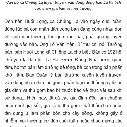
Cán bộ xã Chiềng La tuyên truyền, vận động đồng bào La Ha tích
cực tham gia bảo vệ môi trường.
Đến bản Huổi Lọng, xã Chiềng La vào ngày cuối tuần,
đúng lúc bà con nhân dân trong bản đang cùng nhau dọn
vệ sinh môi trường, thu gom rác thải, phát quang tuyến
đường vào bản. Ông Lò Văn Yên, Bí thư chi bộ, Trưởng
bản, bản Huổi Lọng xã Chiềng La cho biết: Bản có 192 hộ,
chủ yếu là dân tộc La Ha. Được Đảng, Nhà nước quan
tâm, hỗ trợ bản làm đường bê tông, bà con trong bản phấn
khởi lắm. Ban Quản lý bản thường xuyên tuyên truyền,
vận động nhân dân thu gom, phân loại rác thải ngay từ hộ
gia đình và thu gom bao bì thuốc bảo vệ thực vật sau khi
sử dụng... Hiện nay, tất cả các gia đình đều làm chuồng
nuôi nhốt gia súc, gia cầm, thu gom chất thải chăn nuôi,
tận dụng ủ làm phân bón cho cây trồng, không gây ô
nhiễm môi trường; cứ đến cuối tuần hoặc chào mừng các