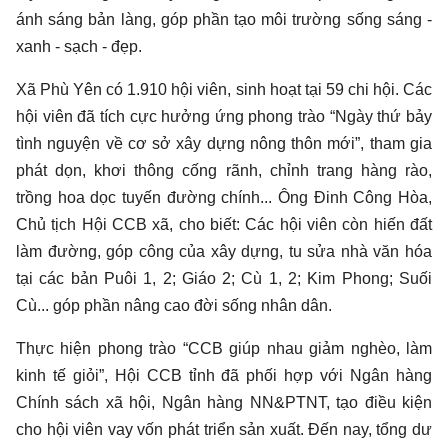
ánh sáng bản làng, góp phần tạo môi trường sống sáng -
xanh - sạch - đẹp.
Xã Phù Yên có 1.910 hội viên, sinh hoạt tại 59 chi hội. Các
hội viên đã tích cực hưởng ứng phong trào “Ngày thứ bảy
tình nguyện về cơ sở xây dựng nông thôn mới”, tham gia
phát dọn, khơi thông cống rãnh, chỉnh trang hàng rào,
trồng hoa dọc tuyến đường chính... Ông Đinh Công Hòa,
Chủ tịch Hội CCB xã, cho biết: Các hội viên còn hiến đất
làm đường, góp công của xây dựng, tu sửa nhà văn hóa
tại các bản Puôi 1, 2; Giáo 2; Cù 1, 2; Kim Phong; Suối
Cù... góp phần nâng cao đời sống nhân dân.
Thực hiện phong trào “CCB giúp nhau giảm nghèo, làm
kinh tế giỏi”, Hội CCB tỉnh đã phối hợp với Ngân hàng
Chính sách xã hội, Ngân hàng NN&PTNT, tạo điều kiện
cho hội viên vay vốn phát triển sản xuất. Đến nay, tổng dư