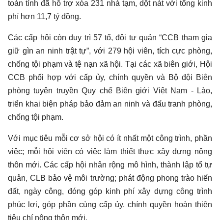
toàn tỉnh đã hỗ trợ xóa 231 nhà tạm, dột nát với tổng kinh
phí hơn 11,7 tỷ đồng.
Các cấp hội còn duy trì 57 tổ, đội tự quản “CCB tham gia
giữ gìn an ninh trật tự”, với 279 hội viên, tích cực phòng,
chống tội phạm và tệ nạn xã hội. Tại các xã biên giới, Hội
CCB phối hợp với cấp ủy, chính quyền và Bộ đội Biên
phòng tuyên truyền Quy chế Biên giới Việt Nam - Lào,
triển khai biện pháp bảo đảm an ninh và đấu tranh phòng,
chống tội phạm.
Với mục tiêu mỗi cơ sở hội có ít nhất một công trình, phần
việc; mỗi hội viên có việc làm thiết thực xây dựng nông
thôn mới. Các cấp hội nhân rộng mô hình, thành lập tổ tự
quản, CLB bảo vệ môi trường; phát động phong trào hiến
đất, ngày công, đóng góp kinh phí xây dựng công trình
phúc lợi, góp phần cùng cấp ủy, chính quyền hoàn thiện
tiêu chí nông thôn mới.