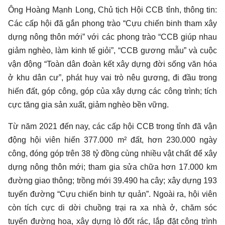
Ông Hoàng Mạnh Long, Chủ tịch Hội CCB tỉnh, thông tin:
Các cấp hội đã gắn phong trào “Cựu chiến binh tham xây
dựng nông thôn mới” với các phong trào “CCB giúp nhau
giảm nghèo, làm kinh tế giỏi”, “CCB gương mẫu” và cuộc
vận động “Toàn dân đoàn kết xây dựng đời sống văn hóa
ở khu dân cư”, phát huy vai trò nêu gương, đi đầu trong
hiến đất, góp công, góp của xây dựng các công trình; tích
cực tăng gia sản xuất, giảm nghèo bền vững.
Từ năm 2021 đến nay, các cấp hội CCB trong tỉnh đã vận
động hội viên hiến 377.000 m² đất, hơn 230.000 ngày
công, đóng góp trên 38 tỷ đồng cùng nhiều vật chất để xây
dựng nông thôn mới; tham gia sửa chữa hơn 17.000 km
đường giao thông; trồng mới 39.490 ha cây; xây dựng 193
tuyến đường “Cựu chiến binh tự quản”. Ngoài ra, hội viên
còn tích cực di dời chuồng trại ra xa nhà ở, chăm sóc
tuyến đường hoa, xây dựng lò đốt rác, lắp đặt công trình