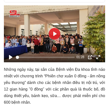
Play
Play
01:28
Play
PIP
Toàn
màn
Những ngày này, tại sân của Bệnh viện Đa khoa tỉnh náo
hình
nhiệt với chương trình “Phiên chợ xuân 0 đồng - ấm nồng
yêu thương” dành cho các bệnh nhân điều trị nội trú, với
12 gian hàng "0 đồng" với các phần quà là thuốc bổ, đồ
dùng thiết yếu, bánh kẹo, sữa… được phát miễn phí cho
600 bệnh nhân.