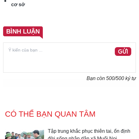
cơ sở
BÌNH LUẬN
GỬI
Bạn còn
500
/500 ký tự
CÓ THỂ BẠN QUAN TÂM
Tập trung khắc phục thiên tai, ổn định
đời sống nhân dân xã Muổi Nọi