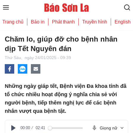
Trang chủ
Báo in
Phát thanh
Truyền hình
English
Chăm lo, giúp đỡ cho bệnh nhân
dịp Tết Nguyên đán
Thứ Sáu,
ngày 24/01/2025 - 09:39
Những ngày giáp tết, Bệnh viện Đa khoa tỉnh đã
tổ chức nhiều hoạt động ý nghĩa chia sẻ với
người bệnh, tiếp thêm nghị lực để các bệnh
nhân vượt qua bệnh tật.
00:00
02:41
Giọng nữ