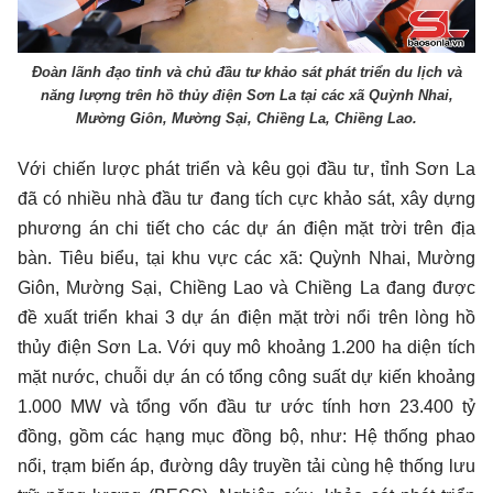
Đoàn lãnh đạo tỉnh và chủ đầu tư khảo sát phát triển du lịch và
năng lượng trên hồ thủy điện Sơn La tại các xã Quỳnh Nhai,
Mường Giôn, Mường Sại, Chiềng La, Chiềng Lao.
Với chiến lược phát triển và kêu gọi đầu tư, tỉnh Sơn La
đã có nhiều nhà đầu tư đang tích cực khảo sát, xây dựng
phương án chi tiết cho các dự án điện mặt trời trên địa
bàn. Tiêu biểu, tại khu vực các xã: Quỳnh Nhai, Mường
Giôn, Mường Sại, Chiềng Lao và Chiềng La đang được
đề xuất triển khai 3 dự án điện mặt trời nổi trên lòng hồ
thủy điện Sơn La. Với quy mô khoảng 1.200 ha diện tích
mặt nước, chuỗi dự án có tổng công suất dự kiến khoảng
1.000 MW và tổng vốn đầu tư ước tính hơn 23.400 tỷ
đồng, gồm các hạng mục đồng bộ, như: Hệ thống phao
nổi, trạm biến áp, đường dây truyền tải cùng hệ thống lưu