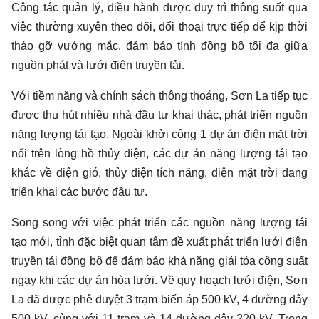
Công tác quản lý, điều hành được duy trì thông suốt qua
việc thường xuyên theo dõi, đối thoại trực tiếp để kịp thời
tháo gỡ vướng mắc, đảm bảo tính đồng bộ tối đa giữa
nguồn phát và lưới điện truyền tải.
Với tiềm năng và chính sách thông thoáng, Sơn La tiếp tục
được thu hút nhiều nhà đầu tư khai thác, phát triển nguồn
năng lượng tái tạo. Ngoài khởi công 1 dự án điện mặt trời
nổi trên lòng hồ thủy điện, các dự án năng lượng tái tạo
khác về điện gió, thủy điện tích năng, điện mặt trời đang
triển khai các bước đầu tư.
Song song với việc phát triển các nguồn năng lượng tái
tạo mới, tỉnh đặc biệt quan tâm đề xuất phát triển lưới điện
truyền tải đồng bộ để đảm bảo khả năng giải tỏa công suất
ngay khi các dự án hòa lưới. Về quy hoạch lưới điện, Sơn
La đã được phê duyệt 3 trạm biến áp 500 kV, 4 đường dây
500 kV, cùng với 11 trạm và 14 đường dây 220 kV. Trong