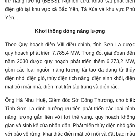
trữ năng lượng (BESS). Nghiên cứu, khảo sát phát triển
điện gió tại khu vực xã Bắc Yên, Tà Xùa và khu vực Phù
Yên...
Khơi thông dòng năng lượng
Theo Quy hoạch điện VIII điều chỉnh, tỉnh Sơn La được
quy hoạch phát triển 7.785,4 MW. Trong đó, giai đoạn đến
năm 2030 được quy hoạch phát triển thêm 6.273,2 MW,
gồm các loại nguồn năng lượng tái tạo đa dạng từ thủy
điện nhỏ, điện gió, thủy điện tích năng, điện sinh khối, điện
mặt trời mái nhà, điện mặt trời tập trung và điện rác.
Ông Hà Như Huệ, Giám đốc Sở Công Thương, cho biết:
Tỉnh Sơn La định hướng ưu tiên phát triển các loại hình
năng lượng gắn liền với lợi thế vùng, quy hoạch không
gian và sinh kế của nhân dân. Phát triển thủy điện nhỏ gắn
với bảo vệ rừng; khai thác điện mặt trời nổi và đất bạc màu