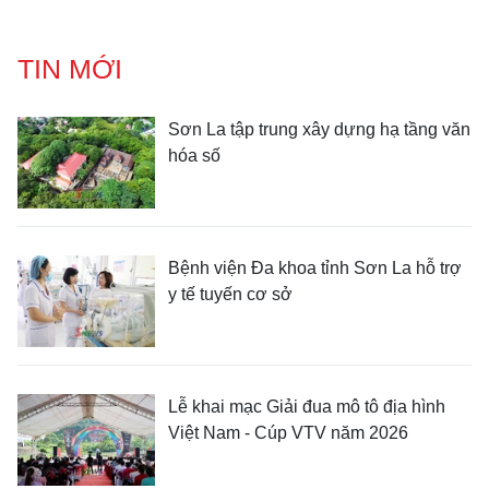
TIN MỚI
Sơn La tập trung xây dựng hạ tầng văn
hóa số
Bệnh viện Đa khoa tỉnh Sơn La hỗ trợ
y tế tuyến cơ sở
Lễ khai mạc Giải đua mô tô địa hình
Việt Nam - Cúp VTV năm 2026