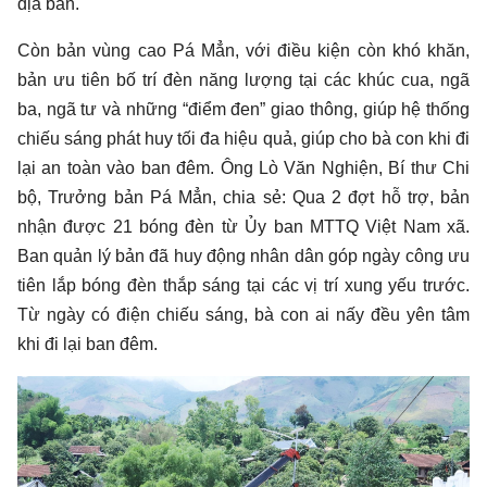
địa bàn.
Còn bản vùng cao Pá Mẳn, với điều kiện còn khó khăn,
bản ưu tiên bố trí đèn năng lượng tại các khúc cua, ngã
ba, ngã tư và những “điểm đen” giao thông, giúp hệ thống
chiếu sáng phát huy tối đa hiệu quả, giúp cho bà con khi đi
lại an toàn vào ban đêm. Ông Lò Văn Nghiện, Bí thư Chi
bộ, Trưởng bản Pá Mẳn, chia sẻ: Qua 2 đợt hỗ trợ, bản
nhận được 21 bóng đèn từ Ủy ban MTTQ Việt Nam xã.
Ban quản lý bản đã huy động nhân dân góp ngày công ưu
tiên lắp bóng đèn thắp sáng tại các vị trí xung yếu trước.
Từ ngày có điện chiếu sáng, bà con ai nấy đều yên tâm
khi đi lại ban đêm.