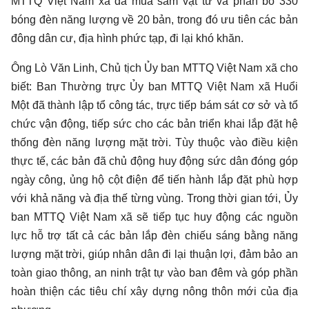
MTTQ Việt Nam xã đã mua sắm vật tư và phân bổ 330
bóng đèn năng lượng về 20 bản, trong đó ưu tiên các bản
đông dân cư, địa hình phức tạp, đi lại khó khăn.
Ông Lò Văn Linh, Chủ tịch Ủy ban MTTQ Việt Nam xã cho
biết: Ban Thường trực Ủy ban MTTQ Việt Nam xã Huổi
Một đã thành lập tổ công tác, trực tiếp bám sát cơ sở và tổ
chức vận động, tiếp sức cho các bản triển khai lắp đặt hệ
thống đèn năng lượng mặt trời. Tùy thuộc vào điều kiện
thực tế, các bản đã chủ động huy động sức dân đóng góp
ngày công, ủng hộ cột điện để tiến hành lắp đặt phù hợp
với khả năng và địa thế từng vùng. Trong thời gian tới, Ủy
ban MTTQ Việt Nam xã sẽ tiếp tục huy động các nguồn
lực hỗ trợ tất cả các bản lắp đèn chiếu sáng bằng năng
lượng mặt trời, giúp nhân dân đi lại thuận lợi, đảm bảo an
toàn giao thông, an ninh trật tự vào ban đêm và góp phần
hoàn thiện các tiêu chí xây dựng nông thôn mới của địa