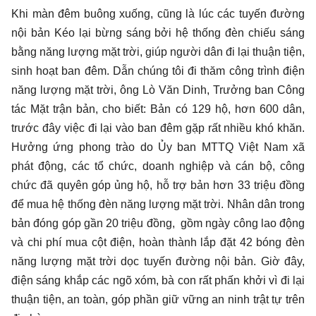
Khi màn đêm buông xuống, cũng là lúc các tuyến đường
nội bản Kéo lại bừng sáng bởi hệ thống đèn chiếu sáng
bằng năng lượng mặt trời, giúp người dân đi lại thuận tiện,
sinh hoạt ban đêm. Dẫn chúng tôi đi thăm công trình điện
năng lượng mặt trời, ông Lò Văn Dinh, Trưởng ban Công
tác Mặt trận bản, cho biết: Bản có 129 hộ, hơn 600 dân,
trước đây việc đi lại vào ban đêm gặp rất nhiều khó khăn.
Hưởng ứng phong trào do Ủy ban MTTQ Việt Nam xã
phát động, các tổ chức, doanh nghiệp và cán bộ, công
chức đã quyên góp ủng hộ, hỗ trợ bản hơn 33 triệu đồng
để mua hệ thống đèn năng lượng mặt trời. Nhân dân trong
bản đóng góp gần 20 triệu đồng, gồm ngày công lao động
và chi phí mua cột điện, hoàn thành lắp đặt 42 bóng đèn
năng lượng mặt trời dọc tuyến đường nội bản. Giờ đây,
điện sáng khắp các ngõ xóm, bà con rất phấn khởi vì đi lại
thuận tiện, an toàn, góp phần giữ vững an ninh trật tự trên