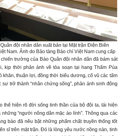
Quân đội nhân dân xuất bản tại Mặt trận Điện Biên
Việt Nam. Ảnh do Bảo tàng Báo chí Việt Nam cung cấp
 chiến trường của Báo Quân đội nhân dân đã bám sát
ội, kịp thời phản ánh về tòa soạn tại hang Thẩm Púa
 khăn, thuận lợi, đồng thời biểu dương, cổ vũ các tấm
c sự trở thành “nhân chứng sống”, phản ánh sinh động
thể hiện rõ đời sống tinh thần của bộ đội ta, tái hiện
 những “người nông dân mặc áo lính”. Thông qua các
 trang báo đã nêu bật những phẩm chất truyền thống tốt
n sĩ trên mặt trận. Đó là lòng yêu nước nồng nàn, tinh