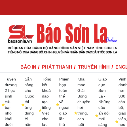
BÁO IN
PHÁT THANH
TRUYỀN HÌNH
ENGL
Tuyên
Sẵn
Tổng
Phiên
Khai
Giáo
Vinh
dương
sàng
kết
họp
mạc
dục
dan
2 học
cho
khoá
toàn
Giải
Sơn
hơn
sinh
Cuộc
đào
thể
Bóng
La -
300
cứu
thi
tạo
về
chuyền
Những
cán
bạn
ứng
tiếng
ngoại
hơi
dấu
bộ,
nhỏ
dụng
Việt
giao
trung,
ấn đổi
giáo
khỏi
AI
cho
lần
cao
mới
viên,
đuối
năm
lưu
thứ
tuổi
sáng
học