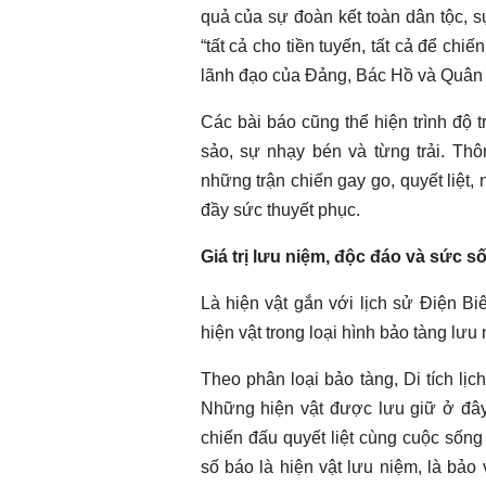
quả của sự đoàn kết toàn dân tộc, s
“tất cả cho tiền tuyến, tất cả để ch
lãnh đạo của Đảng, Bác Hồ và Quân 
Các bài báo cũng thể hiện trình độ t
sảo, sự nhạy bén và từng trải. Thô
những trận chiến gay go, quyết liệ
đầy sức thuyết phục.
Giá trị lưu niệm, độc đáo và sức s
Là hiện vật gắn với lịch sử Điện Bi
hiện vật trong loại hình bảo tàng lưu 
Theo phân loại bảo tàng, Di tích lị
Những hiện vật được lưu giữ ở đâ
chiến đấu quyết liệt cùng cuộc sốn
số báo là hiện vật lưu niệm, là bảo 