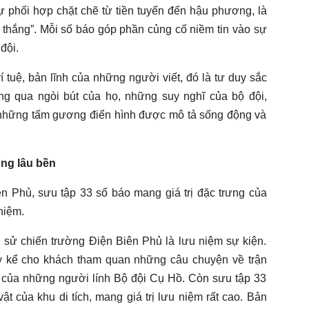
ự phối hợp chặt chẽ từ tiền tuyến đến hậu phương, là
iến thắng”. Mỗi số báo góp phần củng cố niềm tin vào sự
đội.
rí tuệ, bản lĩnh của những người viết, đó là tư duy sắc
ng qua ngòi bút của họ, những suy nghĩ của bộ đội,
t, những tấm gương điển hình được mô tả sống động và
ống lâu bền
ên Phủ, sưu tập 33 số báo mang giá trị đặc trưng của
niệm.
ch sử chiến trường Điện Biên Phủ là lưu niệm sự kiện.
y kể cho khách tham quan những câu chuyện về trận
g của những người lính Bộ đội Cụ Hồ. Còn sưu tập 33
vật của khu di tích, mang giá trị lưu niệm rất cao. Bản