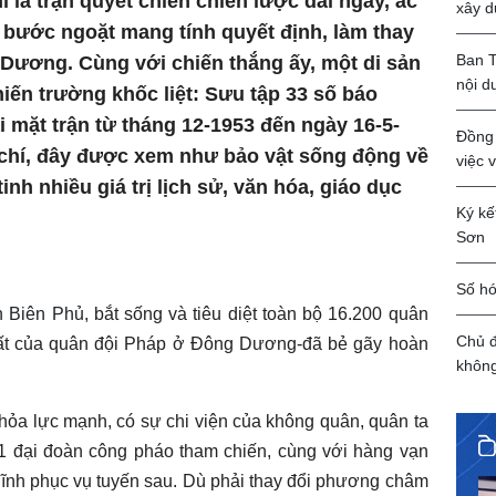
 là trận quyết chiến chiến lược dài ngày, ác
xây d
à bước ngoặt mang tính quyết định, làm thay
Ban T
 Dương. Cùng với chiến thắng ấy, một di sản
nội d
hiến trường khốc liệt: Sưu tập 33 số báo
i mặt trận từ tháng 12-1953 đến ngày 16-5-
Đồng 
o chí, đây được xem như bảo vật sống động về
việc 
inh nhiều giá trị lịch sử, văn hóa, giáo dục
Ký kế
Sơn
Số hó
n Biên Phủ
, bắt sống và tiêu diệt toàn bộ 16.200 quân
Chủ đ
hất của quân đội Pháp ở Đông Dương-đã bẻ gãy hoàn
khôn
hỏa lực mạnh, có sự chi viện của không quân, quân ta
1 đại đoàn công pháo tham chiến, cùng với hàng vạn
nh phục vụ tuyến sau. Dù phải thay đổi phương châm