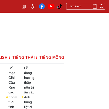
ISH
TIẾNG THÁI
TIẾNG MÔNG
Bế
Lễ
h
mạc
dâng
Giải
hương,
Cầu
thắp
lông
nến tri
các
ân các
nhóm
Anh
tuổi
hùng
tỉnh
liệt sĩ