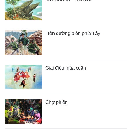
Trên đường biên phía Tây
Giai điệu mùa xuân
Chợ phiên