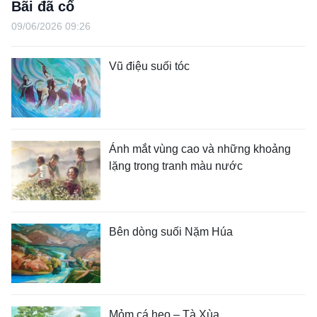
Bãi đã cổ
09/06/2026 09:26
Vũ điệu suối tóc
Ánh mắt vùng cao và những khoảng
lặng trong tranh màu nước
Bên dòng suối Nặm Húa
Mỏm cá heo – Tà Xùa