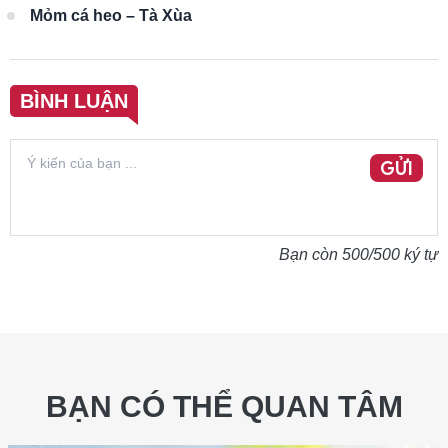
Mỏm cá heo – Tà Xùa
BÌNH LUẬN
GỬI
Bạn còn
500
/500 ký tự
BẠN CÓ THỂ QUAN TÂM