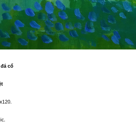
 đá cổ
ệt
0x120.
ic.