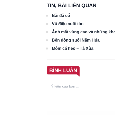
TIN, BÀI LIÊN QUAN
Bãi đã cổ
Vũ điệu suối tóc
Ánh mắt vùng cao và những kho
Bên dòng suối Nặm Húa
Mỏm cá heo – Tà Xùa
BÌNH LUẬN