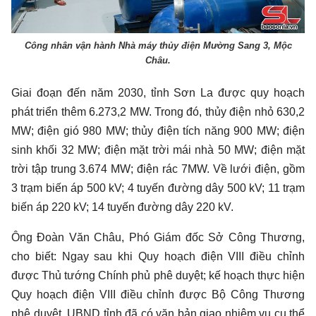
Công nhân vận hành Nhà máy thủy điện Mường Sang 3, Mộc
Châu.
Giai đoạn đến năm 2030, tỉnh Sơn La được quy hoạch
phát triển thêm 6.273,2 MW. Trong đó, thủy điện nhỏ 630,2
MW; điện gió 980 MW; thủy điện tích năng 900 MW; điện
sinh khối 32 MW; điện mặt trời mái nhà 50 MW; điện mặt
trời tập trung 3.674 MW; điện rác 7MW. Về lưới điện, gồm
3 trạm biến áp 500 kV; 4 tuyến đường dây 500 kV; 11 trạm
biến áp 220 kV; 14 tuyến đường dây 220 kV.
Ông Đoàn Văn Châu, Phó Giám đốc Sở Công Thương,
cho biết: Ngay sau khi Quy hoạch điện VIII điều chỉnh
được Thủ tướng Chính phủ phê duyệt; kế hoạch thực hiện
Quy hoạch điện VIII điều chỉnh được Bộ Công Thương
phê duyệt, UBND tỉnh đã có văn bản giao nhiệm vụ cụ thể