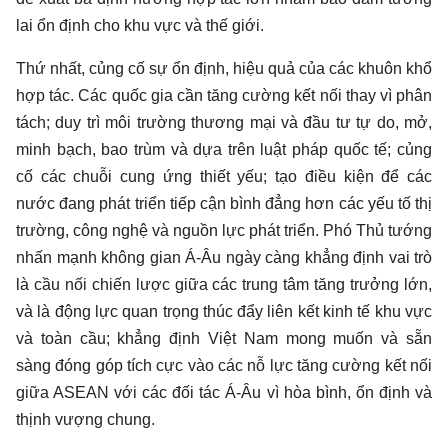
lai ổn định cho khu vực và thế giới.
Thứ nhất, củng cố sự ổn định, hiệu quả của các khuôn khổ
hợp tác. Các quốc gia cần tăng cường kết nối thay vì phân
tách; duy trì môi trường thương mại và đầu tư tự do, mở,
minh bạch, bao trùm và dựa trên luật pháp quốc tế; củng
cố các chuỗi cung ứng thiết yếu; tạo điều kiện để các
nước đang phát triển tiếp cận bình đẳng hơn các yếu tố thị
trường, công nghệ và nguồn lực phát triển. Phó Thủ tướng
nhấn mạnh không gian Á-Âu ngày càng khẳng định vai trò
là cầu nối chiến lược giữa các trung tâm tăng trưởng lớn,
và là động lực quan trọng thúc đẩy liên kết kinh tế khu vực
và toàn cầu; khẳng định Việt Nam mong muốn và sẵn
sàng đóng góp tích cực vào các nỗ lực tăng cường kết nối
giữa ASEAN với các đối tác Á-Âu vì hòa bình, ổn định và
thịnh vượng chung.