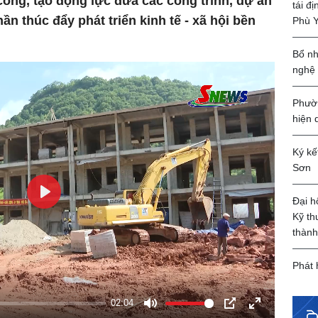
công, tạo động lực đưa các công trình, dự án
tái đ
n thúc đẩy phát triển kinh tế - xã hội bền
Phù 
Bổ nh
nghệ
Phườn
hiện 
Ký kế
Sơn
Đại h
Play
Kỹ th
thành
Phát 
02:04