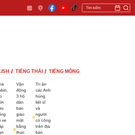
ISH
TIẾNG THÁI
TIẾNG MÔNG
há
Vận
Tri ân
abin,
động
các Anh
p
3 hộ
hùng
ời
dân
liệt sĩ
ứu
bàn
và
ống
giao
người
i xe
mặt
có công
ặp
bằng
trên địa
ạn
thực
bàn