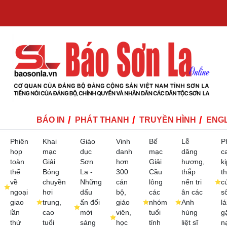
BÁO IN
PHÁT THANH
TRUYỀN HÌNH
ENGL
Phiên
Khai
Giáo
Vinh
Bế
Lễ
P
họp
mạc
dục
danh
mạc
dâng
c
toàn
Giải
Sơn
hơn
Giải
hương,
kị
thể
Bóng
La -
300
Cầu
thắp
th
về
chuyền
Những
cán
lông
nến tri
c
ngoại
hơi
dấu
bộ,
các
ân các
s
giao
trung,
ấn đổi
giáo
nhóm
Anh
lá
lần
cao
mới
viên,
tuổi
hùng
g
thứ
tuổi
sáng
học
tỉnh
liệt sĩ
n