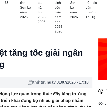
33
tỉnh
tạo
sinh
Sơn
trên địa
Sơn La
năm
tiêu
La
bàn
năm
học
biểu
năm
phường
2026
2025-
năm
2026
Tô Hiệu
2026
học
2025-
2026
ệt tăng tốc giải ngân
g
thứ tư, ngày 01/07/2026 - 17:18
động lực quan trọng thúc đẩy tăng trưởng
 triển khai đồng bộ nhiều giải pháp nhằm
Đồng 