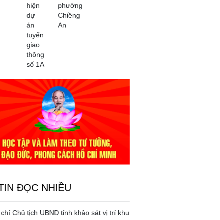
hiện
phường
dự
Chiềng
án
An
tuyến
giao
thông
số 1A
TIN ĐỌC NHIỀU
chí Chủ tịch UBND tỉnh khảo sát vị trí khu