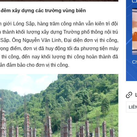
Tắt
PIP
Toàn
tiếng
màn
 đêm xây dựng các trường vùng biên
30/7/2026
hình
n giới Lóng Sập, hàng trăm công nhân vẫn kiên trì đội
n thành khối lượng xây dựng Trường phổ thông nội trú
Sập. Ông Nguyễn Văn Linh, Đại diện đơn vị thi công,
 trọng điểm, đơn vị đã huy động tối đa phương tiện máy
 thi công, đến nay khối lượng thi công hoàn thành đã
Chào ngày mới 5/8/2026
Ch
bản đảm bảo cho đơn vị thi công.