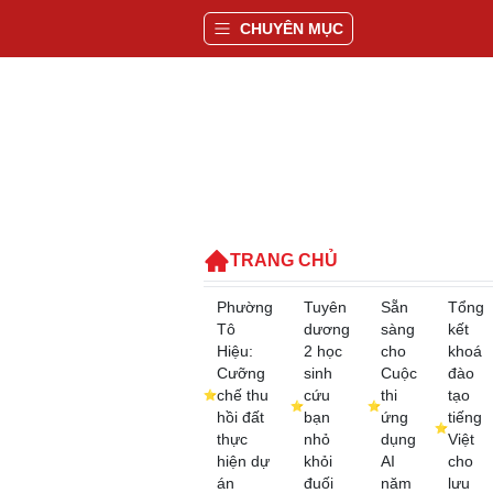
CHUYÊN MỤC
TRANG CHỦ
Phường
Tuyên
Sẵn
Tổng
Tô
dương
sàng
kết
Hiệu:
2 học
cho
khoá
Cưỡng
sinh
Cuộc
đào
chế thu
cứu
thi
tạo
hồi đất
bạn
ứng
tiếng
thực
nhỏ
dụng
Việt
hiện dự
khỏi
AI
cho
án
đuối
năm
lưu