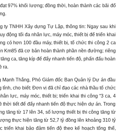
đạt 97% khối lượng; đồng thời, hoàn thành các bãi đổ
ng.
 ty TNHH Xây dựng Tự Lập, thông tin: Ngay sau khi
y động tối đa nhân lực, máy móc, thiết bị để triển khai
ờng có hơn 100 đầu máy, thiết bị, tổ chức thi công 2 ca
ến Km85 đã cơ bản hoàn thành phần nền đường; riêng
ng ca, tăng kíp để đẩy nhanh tiến độ, phấn đấu hoàn
 ra.
ng Mạnh Thắng, Phó Giám đốc Ban Quản lý Dự án đầu
 tỉnh, cho biết: Đơn vị đã chỉ đạo các nhà thầu tổ chức
hân lực, máy móc, thiết bị; triển khai thi công “3 ca, 4
 thời tiết để đẩy nhanh tiến độ thực hiện dự án. Trong
g tăng từ 17 lên 34, số lượng thiết bị thi công tăng từ
i lượng thực hiện tăng từ 52,7 tỷ đồng lên khoảng 310 tỷ
triển khai bảo đảm tiến độ theo kế hoạch tổng thể,