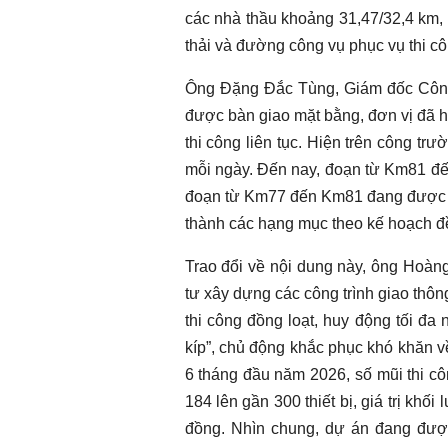
các nhà thầu khoảng 31,47/32,4 km, 
thải và đường công vụ phục vụ thi cô
Ông Đặng Đắc Tùng, Giám đốc Công
được bàn giao mặt bằng, đơn vị đã hu
thi công liên tục. Hiện trên công trư
mỗi ngày. Đến nay, đoạn từ Km81 đ
đoạn từ Km77 đến Km81 đang được tă
thành các hạng mục theo kế hoạch đề
Trao đổi về nội dung này, ông Hoà
tư xây dựng các công trình giao thông
thi công đồng loạt, huy động tối đa n
kíp”, chủ động khắc phục khó khăn về
6 tháng đầu năm 2026, số mũi thi côn
184 lên gần 300 thiết bị, giá trị khố
đồng. Nhìn chung, dự án đang được 