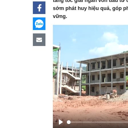
tăng tốc giải ngân vốn đầu tư 
sớm phát huy hiệu quả, góp phầ
vững.