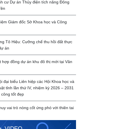
ịnh cư Dự án Thủy điện tích năng Đông
Yên
iệm Giám đốc Sở Khoa học và Công
g Tô Hiệu: Cưỡng chế thu hồi đất thực
dự án
t hợp đồng dự án khu đô thị mới tại Vân
ội đại biểu Liên hiệp các Hội Khoa học và
uật tỉnh lần thứ IV, nhiệm kỳ 2026 – 2031
 công tốt đẹp
huy vai trò nòng cốt ứng phó với thiên tai
VIDEO