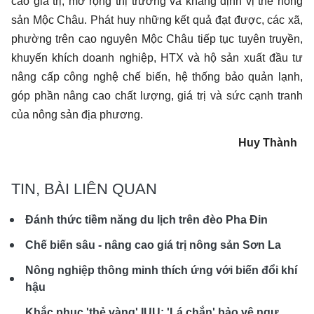
cao giá trị, mở rộng thị trường và khẳng định vị thế nông
sản Mộc Châu. Phát huy những kết quả đạt được, các xã,
phường trên cao nguyên Mộc Châu tiếp tục tuyên truyền,
khuyến khích doanh nghiệp, HTX và hộ sản xuất đầu tư
nâng cấp công nghệ chế biến, hệ thống bảo quản lạnh,
góp phần nâng cao chất lượng, giá trị và sức cạnh tranh
của nông sản địa phương.
Huy Thành
TIN, BÀI LIÊN QUAN
Đánh thức tiềm năng du lịch trên đèo Pha Đin
Chế biến sâu - nâng cao giá trị nông sản Sơn La
Nông nghiệp thông minh thích ứng với biến đổi khí
hậu
Khắc phục 'thẻ vàng' IUU: 'Lá chắn' bảo vệ ngư