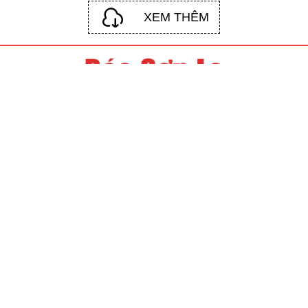
XEM THÊM
© Bản quyền thuộc về Báo và phát thanh, truyền hình Sơn La
Giấy phép số: 723/GP-BTTTT do Bộ Thông tin - Truyền thông.
Cấp ngày 08 tháng 11 năm 2021.
Giám đốc: Nguyễn Trường Chinh.
Phó Giám đốc: Nguyễn Thanh Hải, Lê Huy Ngoan, Đàm Xuân
Phương
Địa chỉ: Số 10, đường Nguyễn Lương Bằng, phường Tô Hiệu,
tỉnh Sơn La.
Điện thoại: (0212) 3852 273
Email: baodientusonla@gmail.com
Cấm sao chép dưới mọi hình thức nếu không có sự chấp
thuận bằng văn bản.