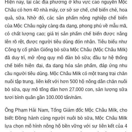
Hiện nay, tại các địa phương ở khu vực cao nguyên Mộc
Châu có hơn 40 nhà máy, cơ sở sơ chế, chế biến chè, hoa
quả, sữa. Nhờ đó, các sản phẩm nông nghiệp chế biến
của Mộc Châu ngày càng đa dạng, phong phú về mẫu mã,
có chất lượng cao; giá trị sản phẩm chế biến được nâng
lên rõ rệt, được người tiêu dùng đón nhận. Tiêu biểu như
Công ty cổ phần Giống bò sữa Mộc Châu (Mộc Châu Milk)
đã duy trì, mở rộng quy mô đàn bò sữa; đầu tư hệ thống
chế biến hiện đại, đa dạng hóa sản phẩm, đáp ứng nhu
cầu người tiêu dùng. Mộc Châu Milk có một trang trại chăn
nuôi tập trung, liên kết với hơn 500 hộ nông dân chăn nuôi
bò sữa, quy mô tổng đàn hơn 27.000 con, sản lượng sữa
tươi bình quân gần 100.000 tấn/năm.
Ông Phạm Hải Nam, Tổng Giám đốc Mộc Châu Milk, cho
biết: Đồng hành cùng người nuôi bò sữa, Mộc Châu Milk
lựa chọn mô hình nông hộ bền vững với sự liên kết của 4