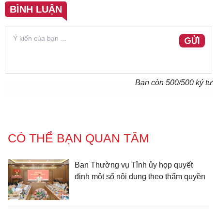
BÌNH LUẬN
GỬI
Bạn còn
500
/500 ký tự
CÓ THỂ BẠN QUAN TÂM
Ban Thường vụ Tỉnh ủy họp quyết
định một số nội dung theo thẩm quyền