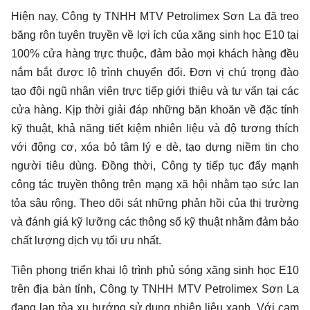
Hiện nay, Công ty TNHH MTV Petrolimex Sơn La đã treo
băng rôn tuyên truyền về lợi ích của xăng sinh học E10 tại
100% cửa hàng trực thuộc, đảm bảo mọi khách hàng đều
nắm bắt được lộ trình chuyển đổi. Đơn vị chú trọng đào
tạo đội ngũ nhân viên trực tiếp giới thiệu và tư vấn tại các
cửa hàng. Kịp thời giải đáp những băn khoăn về đặc tính
kỹ thuật, khả năng tiết kiệm nhiên liệu và độ tương thích
với động cơ, xóa bỏ tâm lý e dè, tạo dựng niềm tin cho
người tiêu dùng. Đồng thời, Công ty tiếp tục đẩy mạnh
công tác truyền thông trên mạng xã hội nhằm tạo sức lan
tỏa sâu rộng. Theo dõi sát những phản hồi của thị trường
và đánh giá kỹ lưỡng các thông số kỹ thuật nhằm đảm bảo
chất lượng dịch vụ tối ưu nhất.
Tiên phong triển khai lộ trình phủ sóng xăng sinh học E10
trên địa bàn tỉnh, Công ty TNHH MTV Petrolimex Sơn La
đang lan tỏa xu hướng sử dụng nhiên liệu xanh. Với cam