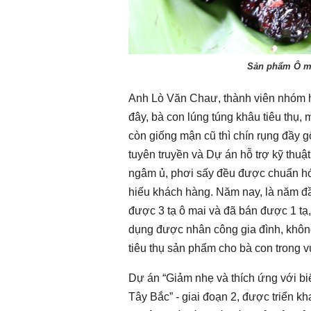
Sản phẩm Ô ma
Anh Lò Văn Chaư, thành viên nhóm h
đây, bà con lúng túng khâu tiêu thụ, 
còn giống mận cũ thì chín rụng đầy g
tuyên truyền và Dự án hỗ trợ kỹ thuậ
ngâm ủ, phơi sấy đều được chuẩn hóa
hiếu khách hàng. Năm nay, là năm đầ
được 3 tạ ô mai và đã bán được 1 tạ
dụng được nhân công gia đình, không 
tiêu thụ sản phẩm cho bà con trong v
Dự án “Giảm nhẹ và thích ứng với biế
Tây Bắc” - giai đoạn 2, được triển k