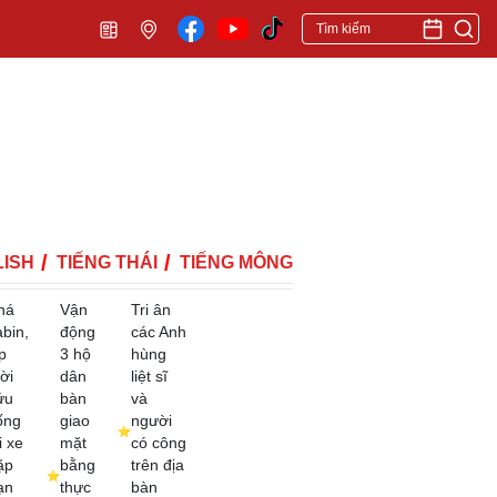
ISH
TIẾNG THÁI
TIẾNG MÔNG
há
Vận
Tri ân
abin,
động
các Anh
p
3 hộ
hùng
ời
dân
liệt sĩ
ứu
bàn
và
ống
giao
người
i xe
mặt
có công
ặp
bằng
trên địa
ạn
thực
bàn