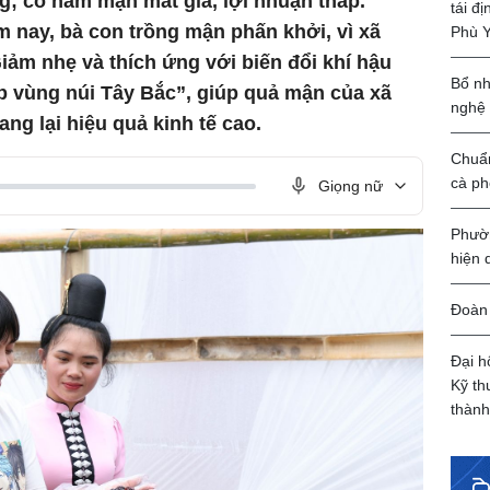
ng; có năm mận mất giá, lợi nhuận thấp.
tái đ
ay, bà con trồng mận phấn khởi, vì xã
Phù 
iảm nhẹ và thích ứng với biến đổi khí hậu
Bổ nh
p vùng núi Tây Bắc”, giúp quả mận của xã
nghệ
ng lại hiệu quả kinh tế cao.
Chuẩn
cà ph
Giọng nữ
Phườn
hiện 
Đoàn 
Đại h
Kỹ th
thành