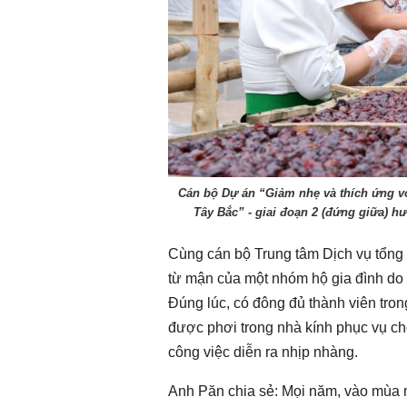
Chào ngày mới 5/8/2026
Chào ngày mới 
Cán bộ Dự án “Giảm nhẹ và thích ứng vớ
Tây Bắc” - giai đoạn 2 (đứng giữa) 
Cùng cán bộ Trung tâm Dịch vụ tổng
từ mận của một nhóm hộ gia đình do 
Đúng lúc, có đông đủ thành viên tro
được phơi trong nhà kính phục vụ ch
công việc diễn ra nhịp nhàng.
Anh Păn chia sẻ: Mọi năm, vào mùa mậ