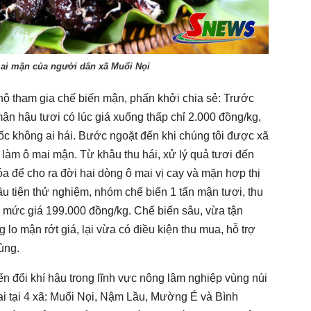
i mận của người dân xã Muổi Nọi
ộ tham gia chế biến mận, phấn khởi chia sẻ: Trước
mận hậu tươi có lúc giá xuống thấp chỉ 2.000 đồng/kg,
ốc không ai hái. Bước ngoặt đến khi chúng tôi được xã
t làm ô mai mận. Từ khâu thu hái, xử lý quả tươi đến
 để cho ra đời hai dòng ô mai vị cay và mặn hợp thị
u tiên thử nghiệm, nhóm chế biến 1 tấn mận tươi, thu
, mức giá 199.000 đồng/kg. Chế biến sâu, vừa tận
lo mận rớt giá, lại vừa có điều kiện thu mua, hỗ trợ
ùng.
n đổi khí hậu trong lĩnh vực nông lâm nghiệp vùng núi
hai tại 4 xã: Muổi Nọi, Nậm Lầu, Mường É và Bình