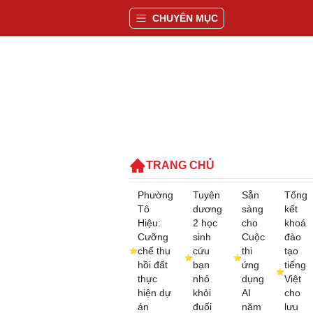
CHUYÊN MỤC
TRANG CHỦ
Phường
Tuyên
Sẵn
Tổng
Tô
dương
sàng
kết
Hiệu:
2 học
cho
khoá
Cưỡng
sinh
Cuộc
đào
chế thu
cứu
thi
tạo
hồi đất
bạn
ứng
tiếng
thực
nhỏ
dụng
Việt
hiện dự
khỏi
AI
cho
án
đuối
năm
lưu