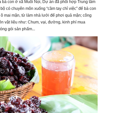
a bà con ở xã Muổi Nọi, Dự án đã phối hợp Trung tâm
 bộ có chuyên môn xuống “cầm tay chỉ việc” để bà con
n ô mai mận, từ làm nhà lưới để phơi quả mận; công
ên vật liệu như: Chum, vại, đường, kinh phí mua
óng gói sản phẩm...