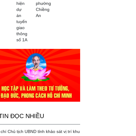
hiện
phường
dự
Chiềng
án
An
tuyến
giao
thông
số 1A
TIN ĐỌC NHIỀU
chí Chủ tịch UBND tỉnh khảo sát vị trí khu