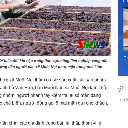
4/8/2026
Chào ngày mới 3/8/2026
Ch
i biến đổi khí hậu trong lĩnh vực nông lâm nghiệp vùng núi
hướng dẫn người dân xã Muổi Nọi phơi mận trong nhà kính
 hợp xã Muổi Nọi thăm cơ sở sản xuất các sản phẩm
anh Lò Văn Păn, bản Muổi Nọi, xã Muổi Nọi làm chủ.
ng nhóm, người nhanh tay kiểm tra lại số mận đang
o chế biến, người đóng gói ô mai mận gửi cho khách,
n chín, các gia đình trong bản lại thấp thỏm vì lo