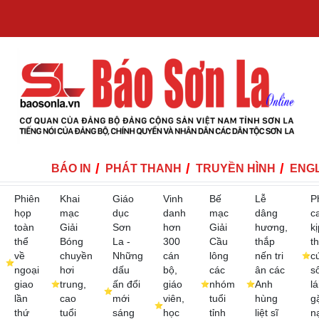
BÁO IN
PHÁT THANH
TRUYỀN HÌNH
ENGL
Phiên
Khai
Giáo
Vinh
Bế
Lễ
P
họp
mạc
dục
danh
mạc
dâng
c
toàn
Giải
Sơn
hơn
Giải
hương,
kị
thể
Bóng
La -
300
Cầu
thắp
th
về
chuyền
Những
cán
lông
nến tri
c
ngoại
hơi
dấu
bộ,
các
ân các
s
giao
trung,
ấn đổi
giáo
nhóm
Anh
lá
lần
cao
mới
viên,
tuổi
hùng
g
thứ
tuổi
sáng
học
tỉnh
liệt sĩ
n