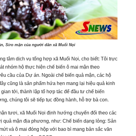
, Siro mận của người dân xã Muổi Nọi
g tâm dịch vụ tổng hợp xã Muổi Nọi, cho biết: Tôi trực
sát nhóm hộ thực hiện chế biến ô mai mận theo
êu cầu của Dự án. Ngoài chế biến quả mận, các hộ
đây cũng là sản phẩm hứa hẹn mang lại hiệu quả kinh
gian tới, thành lập tổ hợp tác để đầu tư chế biến
, chúng tôi sẽ tiếp tục đồng hành, hỗ trợ bà con.
mận tươi, xã Muổi Nọi định hướng chuyển đổi theo các
rị quả mận địa phương, như: Chế biến dạng lỏng: Sản
mứt và ô mai đóng hộp với bao bì mang bản sắc văn