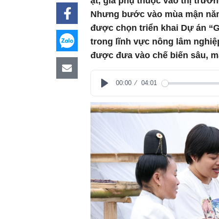
ạt, giá phụ thuộc vào thị trườ
Nhưng bước vào mùa mận năm n
được chọn triển khai Dự án “G
trong lĩnh vực nông lâm nghiệ
được đưa vào chế biến sâu, ma
00:00
04:01
Play