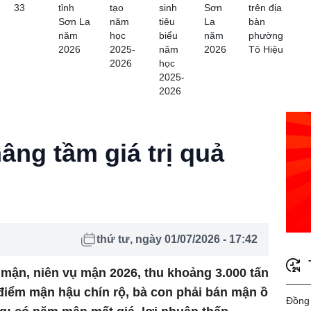
33
tỉnh
tạo
sinh
Sơn
trên địa
Sơn La
năm
tiêu
La
bàn
năm
học
biểu
năm
phường
2026
2025-
năm
2026
Tô Hiệu
2026
học
2025-
2026
âng tầm giá trị quả
thứ tư, ngày 01/07/2026 - 17:42
mận, niên vụ mận 2026, thu khoảng 3.000 tấn
 điểm mận hậu chín rộ, bà con phải bán mận ồ
Đồng 