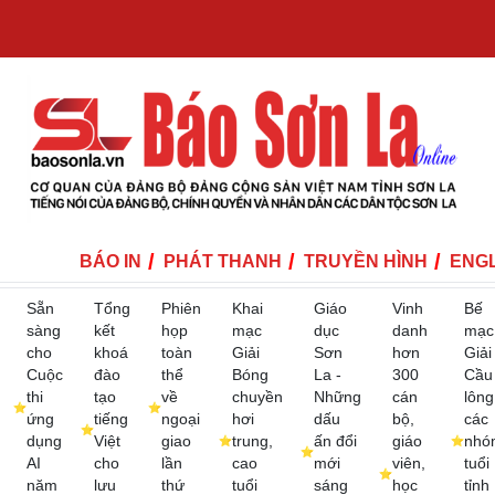
BÁO IN
PHÁT THANH
TRUYỀN HÌNH
ENGL
Sẵn
Tổng
Phiên
Khai
Giáo
Vinh
Bế
sàng
kết
họp
mạc
dục
danh
mạc
cho
khoá
toàn
Giải
Sơn
hơn
Giải
Cuộc
đào
thể
Bóng
La -
300
Cầu
thi
tạo
về
chuyền
Những
cán
lông
ứng
tiếng
ngoại
hơi
dấu
bộ,
các
dụng
Việt
giao
trung,
ấn đổi
giáo
nhó
AI
cho
lần
cao
mới
viên,
tuổi
năm
lưu
thứ
tuổi
sáng
học
tỉnh