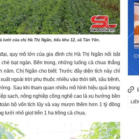
 lưới của chị Hà Thị Ngần, tiểu khu 12, xã Tân Yên.
đại, quy mô lớn của gia đình chị Hà Thị Ngần nổi bật
6/8/2026
Chào ngày mới 5/8/2026
Ch
chè bạt ngàn. Bên trong, những luống cà chua thẳng
h năm. Chị Ngần cho biết: Trước đây diện tích này chỉ
uất ngoài trời phụ thuộc nhiều vào thời tiết, sâu bệnh,
hường. Sau khi tham quan nhiều mô hình hiệu quả trong
ghiệp sạch, nông nghiệp công nghệ cao là xu hướng bền
 toàn bộ vốn tích lũy và vay mượn thêm hơn 1 tỷ đồng
g tưới nhỏ giọt trên 1 ha trồng cà chua.