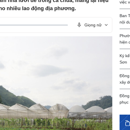
àm nhà lưới để trồng cà chua, mang lại hiệu
việc 
cho nhiều lao động địa phương.
Ban T
nội d
Giọng nữ
Phườn
hiện 
Ký kế
Sơn
Đồng 
xây d
Đồng 
phục 