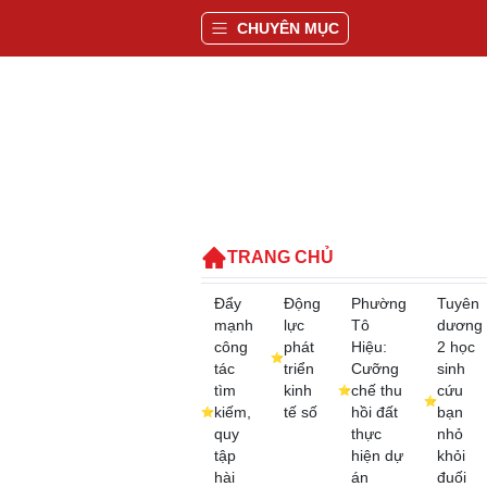
CHUYÊN MỤC
TRANG CHỦ
Đẩy
Động
Phường
Tuyên
mạnh
lực
Tô
dương
công
phát
Hiệu:
2 học
tác
triển
Cưỡng
sinh
tìm
kinh
chế thu
cứu
kiếm,
tế số
hồi đất
bạn
quy
thực
nhỏ
tập
hiện dự
khỏi
hài
án
đuối