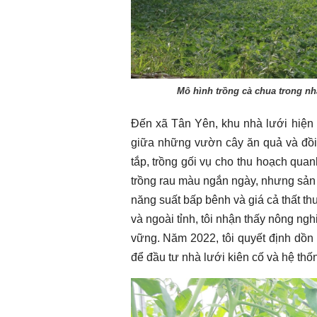
Mô hình trồng cà chua trong nhà
Đến xã Tân Yên, khu nhà lưới hiện 
Chào ngày mới 7/8/2026
Chào ngày mới 
giữa những vườn cây ăn quả và đồi 
tắp, trồng gối vụ cho thu hoạch quan
trồng rau màu ngắn ngày, nhưng sản x
năng suất bấp bênh và giá cả thất t
và ngoài tỉnh, tôi nhận thấy nông n
vững. Năm 2022, tôi quyết định dồn
để đầu tư nhà lưới kiên cố và hệ thốn