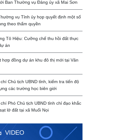
với Ban Thường vụ Đảng ủy xã Mai Sơn
hường vụ Tỉnh ủy họp quyết định một số
ung theo thẩm quyền
g Tô Hiệu: Cưỡng chế thu hồi đất thực
dự án
t hợp đồng dự án khu đô thị mới tại Vân
chí Chủ tịch UBND tỉnh, kiểm tra tiến độ
ựng các trường học biên giới
chí Phó Chủ tịch UBND tỉnh chỉ đạo khắc
sạt lở đất tại xã Muổi Nọi
VIDEO