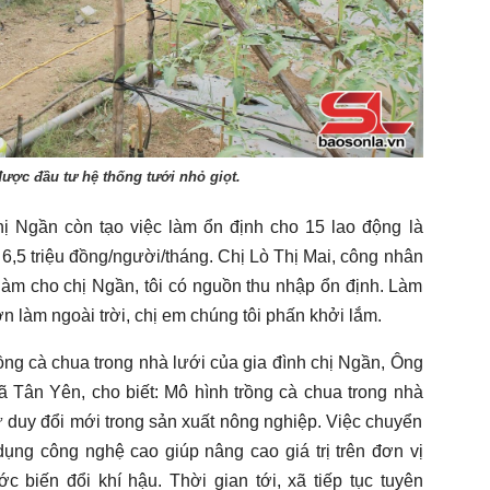
ược đầu tư hệ thống tưới nhỏ giọt.
hị Ngần còn tạo việc làm ổn định cho 15 lao động là
,5 triệu đồng/người/tháng. Chị Lò Thị Mai, công nhân
 làm cho chị Ngần, tôi có nguồn thu nhập ổn định. Làm
n làm ngoài trời, chị em chúng tôi phấn khởi lắm.
ồng cà chua trong nhà lưới của gia đình chị Ngần, Ông
Tân Yên, cho biết: Mô hình trồng cà chua trong nhà
ư duy đổi mới trong sản xuất nông nghiệp. Việc chuyển
dụng công nghệ cao giúp nâng cao giá trị trên đơn vị
ớc biến đổi khí hậu. Thời gian tới, xã tiếp tục tuyên