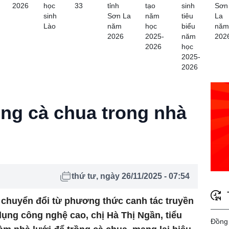
2026
học
33
tỉnh
tạo
sinh
Sơn
sinh
Sơn La
năm
tiêu
La
Lào
năm
học
biểu
năm
2026
2025-
năm
202
2026
học
2025-
2026
ồng cà chua trong nhà
thứ tư, ngày 26/11/2025 - 07:54
chuyển đổi từ phương thức canh tác truyền
ụng công nghệ cao, chị Hà Thị Ngần, tiểu
Đồng 