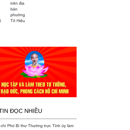
trên địa
bàn
phường
6
Tô Hiệu
TIN ĐỌC NHIỀU
chí Phó Bí thư Thường trực Tỉnh ủy làm