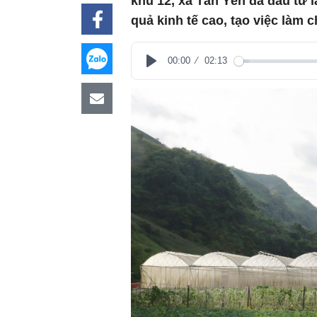
khu 12, xã Tân Yên đã đầu tư l
quả kinh tế cao, tạo việc làm 
00:00
02:13
Play