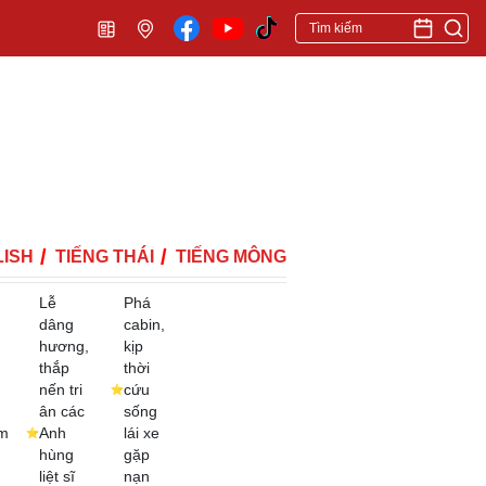
ISH
TIẾNG THÁI
TIẾNG MÔNG
Lễ
Phá
dâng
cabin,
hương,
kịp
thắp
thời
nến tri
cứu
ân các
sống
m
Anh
lái xe
hùng
gặp
liệt sĩ
nạn