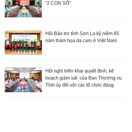
“2 CON SỐ”
Hội Bảo trợ tỉnh Sơn La kỷ niệm 65
năm thảm họa da cam ở Việt Nam
Hội nghị triển khai quyết định, kế
hoạch giám sát của Ban Thường vụ
Tỉnh ủy đối với các tổ chức đảng
Đẩy nhanh tiến độ giải ngân vốn lĩnh
vực khoa học công nghệ, đổi mới sáng
tạo và chuyển đổi số