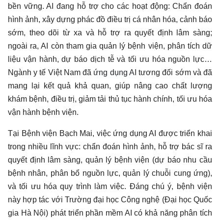
bền vững. AI đang hỗ trợ cho các hoạt động: Chẩn đoán
hình ảnh, xây dựng phác đồ điều trị cá nhân hóa, cảnh báo
sớm, theo dõi từ xa và hỗ trợ ra quyết định lâm sàng;
ngoài ra, AI còn tham gia quản lý bệnh viện, phân tích dữ
liệu vận hành, dự báo dịch tễ và tối ưu hóa nguồn lực…
Ngành y tế Việt Nam đã
ứng dụng AI
tương đối sớm và đã
mang lại kết quả khả quan, giúp nâng cao chất lượng
khám bệnh, điều trị, giảm tải thủ tục hành chính, tối ưu hóa
vận hành bệnh viện.
Tại Bệnh viện Bạch Mai, việc ứng dụng AI được triển khai
trong nhiều lĩnh vực: chẩn đoán hình ảnh, hỗ trợ bác sĩ ra
quyết định lâm sàng, quản lý bệnh viện (dự báo nhu cầu
bệnh nhân, phân bổ nguồn lực, quản lý chuỗi cung ứng),
và tối ưu hóa quy trình làm việc. Đáng chú ý, bệnh viện
này hợp tác với Trường đại học Công nghệ (Đại học Quốc
gia Hà Nội) phát triển phần mềm AI có khả năng phân tích