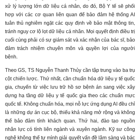
xử lý lượng lớn dữ liệu cá nhân, do đó, Bộ Y tế sẽ phối
hợp với các cơ quan liên quan để bảo đảm hệ thống AI
tuân thủ nghiêm ngặt các quy định về bảo mật thông tin,
tránh nguy cơ lộ lọt dữ liệu cá nhân. Mọi quyết định điều trị
cuối cùng phải có sự giám sát và xác nhận của bác sĩ, bảo
đảm trách nhiệm chuyên môn và quyền lợi của người
bệnh.
Theo GS, TS Nguyễn Thanh Thủy cần tập trung vào ba trụ
cột chiến lược. Thứ nhất, cần chuẩn hóa dữ liệu y tế quốc
gia, chuyển từ việc lưu trữ hồ sơ bệnh án sang việc xây
dựng hạ tầng dữ liệu y tế quốc gia theo các chuẩn mực
quốc tế. Không chuẩn hóa, mọi nỗ lực ứng dụng AI đều chỉ
là những dự án cục bộ, thiếu khả năng mở rộng và không
thể bảo đảm tính khách quan. Thứ hai, đào tạo nguồn
nhân lực có tính liên ngành và xuyên ngành. Kỹ sư công
nghệ không thể tự mình giải quyết vấn đề lâm sàng và bác