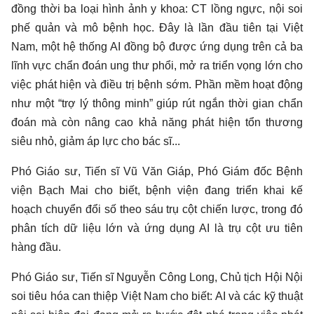
đồng thời ba loại hình ảnh y khoa: CT lồng ngực, nội soi
phế quản và mô bệnh học. Đây là lần đầu tiên tại Việt
Nam, một hệ thống AI đồng bộ được ứng dụng trên cả ba
lĩnh vực chẩn đoán ung thư phổi, mở ra triển vọng lớn cho
việc phát hiện và điều trị bệnh sớm. Phần mềm hoạt động
như một “trợ lý thông minh” giúp rút ngắn thời gian chẩn
đoán mà còn nâng cao khả năng phát hiện tổn thương
siêu nhỏ, giảm áp lực cho bác sĩ...
Phó Giáo sư, Tiến sĩ Vũ Văn Giáp, Phó Giám đốc Bệnh
viện Bạch Mai cho biết, bệnh viện đang triển khai kế
hoạch chuyển đổi số theo sáu trụ cột chiến lược, trong đó
phân tích dữ liệu lớn và ứng dụng AI là trụ cột ưu tiên
hàng đầu.
Phó Giáo sư, Tiến sĩ Nguyễn Công Long, Chủ tịch Hội Nội
soi tiêu hóa can thiệp Việt Nam cho biết: AI và các kỹ thuật