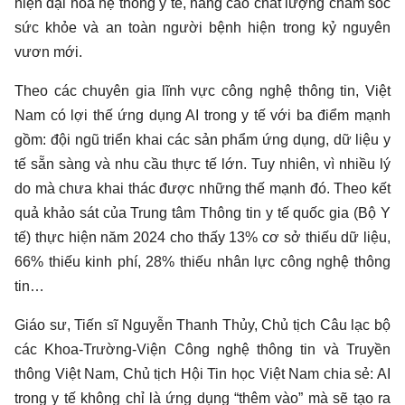
hiện đại hóa hệ thống y tế, nâng cao chất lượng chăm sóc
sức khỏe và an toàn người bệnh hiện trong kỷ nguyên
vươn mới.
Theo các chuyên gia lĩnh vực công nghệ thông tin, Việt
Nam có lợi thế ứng dụng AI trong y tế với ba điểm mạnh
gồm: đội ngũ triển khai các sản phẩm ứng dụng, dữ liệu y
tế sẵn sàng và nhu cầu thực tế lớn. Tuy nhiên, vì nhiều lý
do mà chưa khai thác được những thế mạnh đó. Theo kết
quả khảo sát của Trung tâm Thông tin y tế quốc gia (Bộ Y
tế) thực hiện năm 2024 cho thấy 13% cơ sở thiếu dữ liệu,
66% thiếu kinh phí, 28% thiếu nhân lực công nghệ thông
tin…
Giáo sư, Tiến sĩ Nguyễn Thanh Thủy, Chủ tịch Câu lạc bộ
các Khoa-Trường-Viện Công nghệ thông tin và Truyền
thông Việt Nam, Chủ tịch Hội Tin học Việt Nam chia sẻ: AI
trong y tế không chỉ là ứng dụng “thêm vào” mà sẽ tạo ra