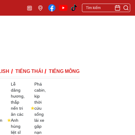
ISH
TIẾNG THÁI
TIẾNG MÔNG
Lễ
Phá
dâng
cabin,
hương,
kịp
thắp
thời
nến tri
cứu
ân các
sống
m
Anh
lái xe
hùng
gặp
liệt sĩ
nạn