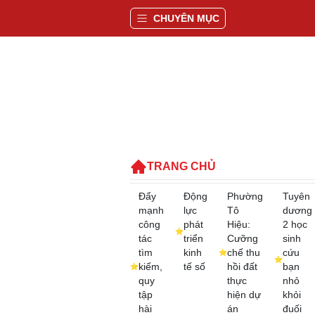
CHUYÊN MỤC
TRANG CHỦ
Đẩy
Động
Phường
Tuyên
mạnh
lực
Tô
dương
công
phát
Hiệu:
2 học
tác
triển
Cưỡng
sinh
tìm
kinh
chế thu
cứu
kiếm,
tế số
hồi đất
bạn
quy
thực
nhỏ
tập
hiện dự
khỏi
hài
án
đuối