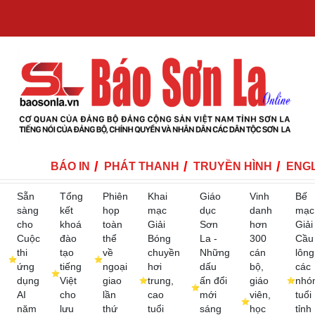
BÁO IN
PHÁT THANH
TRUYỀN HÌNH
ENGL
Sẵn
Tổng
Phiên
Khai
Giáo
Vinh
Bế
sàng
kết
họp
mạc
dục
danh
mạc
cho
khoá
toàn
Giải
Sơn
hơn
Giải
Cuộc
đào
thể
Bóng
La -
300
Cầu
thi
tạo
về
chuyền
Những
cán
lông
ứng
tiếng
ngoại
hơi
dấu
bộ,
các
dụng
Việt
giao
trung,
ấn đổi
giáo
nhó
AI
cho
lần
cao
mới
viên,
tuổi
năm
lưu
thứ
tuổi
sáng
học
tỉnh