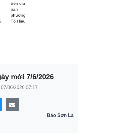
trên địa
bàn
phường
6
Tô Hiệu
ày mới 7/6/2026
07/06/2026 07:17
Báo Sơn La