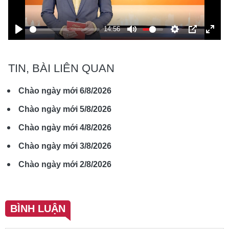
14:56
Play
Mute
Settings
PIP
Ente
fulls
TIN, BÀI LIÊN QUAN
Chào ngày mới 6/8/2026
Chào ngày mới 5/8/2026
Chào ngày mới 4/8/2026
Chào ngày mới 3/8/2026
Chào ngày mới 2/8/2026
BÌNH LUẬN