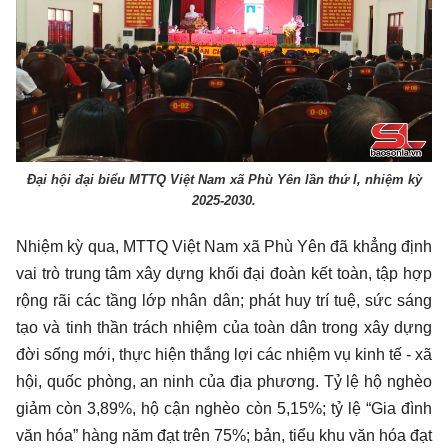
Đại hội đại biểu MTTQ Việt Nam xã Phù Yên lần thứ I, nhiệm kỳ
2025-2030.
Nhiệm kỳ qua, MTTQ Việt Nam xã Phù Yên đã khẳng định
vai trò trung tâm xây dựng khối đại đoàn kết toàn, tập hợp
rộng rãi các tầng lớp nhân dân; phát huy trí tuệ, sức sáng
tạo và tinh thần trách nhiệm của toàn dân trong xây dựng
đời sống mới, thực hiện thắng lợi các nhiệm vụ kinh tế - xã
hội, quốc phòng, an ninh của địa phương. Tỷ lệ hộ nghèo
giảm còn 3,89%, hộ cận nghèo còn 5,15%; tỷ lệ “Gia đình
văn hóa” hàng năm đạt trên 75%; bản, tiểu khu văn hóa đạt