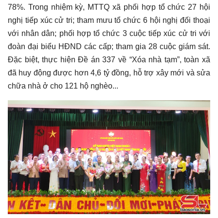
78%. Trong nhiệm kỳ, MTTQ xã phối hợp tổ chức 27 hội
nghị tiếp xúc cử tri; tham mưu tổ chức 6 hội nghị đối thoại
với nhân dân; phối hợp tổ chức 3 cuộc tiếp xúc cử tri với
đoàn đại biểu HĐND các cấp; tham gia 28 cuộc giám sát.
Đặc biệt, thực hiện Đề án 337 về “Xóa nhà tạm”, toàn xã
đã huy động được hơn 4,6 tỷ đồng, hỗ trợ xây mới và sửa
chữa nhà ở cho 121 hộ nghèo...