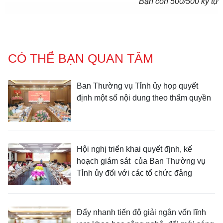
Bạn còn
500
/500 ký tự
CÓ THỂ BẠN QUAN TÂM
Ban Thường vụ Tỉnh ủy họp quyết
định một số nội dung theo thẩm quyền
Hội nghị triển khai quyết định, kế
hoạch giám sát của Ban Thường vụ
Tỉnh ủy đối với các tổ chức đảng
Đẩy nhanh tiến độ giải ngân vốn lĩnh