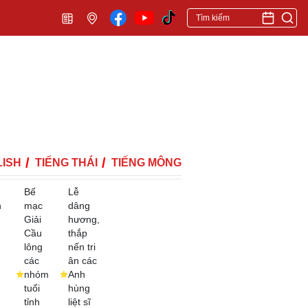
ISH
TIẾNG THÁI
TIẾNG MÔNG
Bế
Lễ
h
mạc
dâng
Giải
hương,
Cầu
thắp
lông
nến tri
các
ân các
nhóm
Anh
tuổi
hùng
tỉnh
liệt sĩ