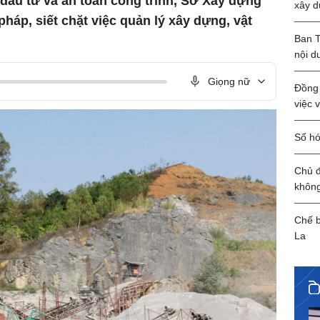
 đầu tư và an toàn công trình, Sở Xây dựng
xây d
 pháp, siết chặt việc quản lý xây dựng, vật
Ban T
nội d
Giọng nữ
Đồng 
việc 
Số hó
Chủ đ
khôn
Chế b
La