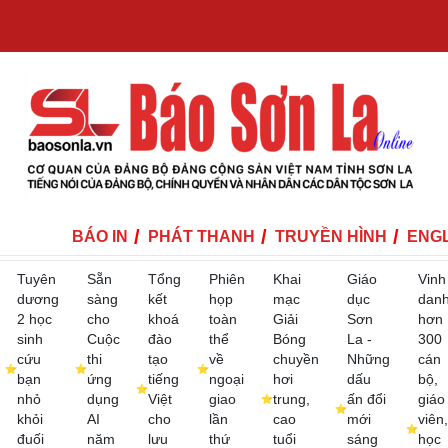
BÁO IN
PHÁT THANH
TRUYỀN HÌNH
ENGL
Tuyên
Sẵn
Tổng
Phiên
Khai
Giáo
Vinh
dương
sàng
kết
họp
mạc
dục
dan
2 học
cho
khoá
toàn
Giải
Sơn
hơn
sinh
Cuộc
đào
thể
Bóng
La -
300
cứu
thi
tạo
về
chuyền
Những
cán
bạn
ứng
tiếng
ngoại
hơi
dấu
bộ,
nhỏ
dụng
Việt
giao
trung,
ấn đổi
giáo
khỏi
AI
cho
lần
cao
mới
viên,
đuối
năm
lưu
thứ
tuổi
sáng
học