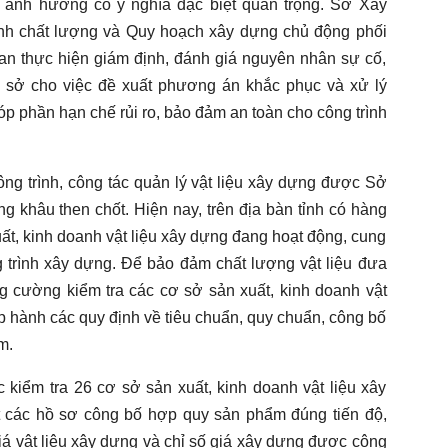
bị ảnh hưởng có ý nghĩa đặc biệt quan trọng. Sở Xây
nh chất lượng và Quy hoạch xây dựng chủ động phối
uan thực hiện giám định, đánh giá nguyên nhân sự cố,
 sở cho việc đề xuất phương án khắc phục và xử lý
óp phần hạn chế rủi ro, bảo đảm an toàn cho công trình
ng trình, công tác quản lý vật liệu xây dựng được Sở
g khâu then chốt. Hiện nay, trên địa bàn tỉnh có hàng
t, kinh doanh vật liệu xây dựng đang hoạt động, cung
g trình xây dựng. Để bảo đảm chất lượng vật liệu đưa
g cường kiểm tra các cơ sở sản xuất, kinh doanh vật
ấp hành các quy định về tiêu chuẩn, quy chuẩn, công bố
m.
kiểm tra 26 cơ sở sản xuất, kinh doanh vật liệu xây
yết các hồ sơ công bố hợp quy sản phẩm đúng tiến độ,
iá vật liệu xây dựng và chỉ số giá xây dựng được công