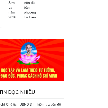
Sơn
trên địa
La
bàn
năm
phường
2026
Tô Hiệu
-
6
TIN ĐỌC NHIỀU
chí Chủ tịch UBND tỉnh, kiểm tra tiến độ