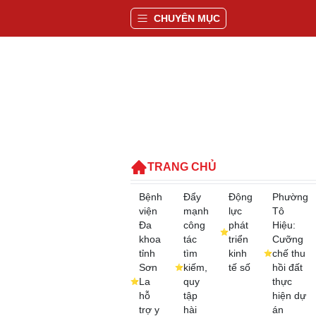
CHUYÊN MỤC
TRANG CHỦ
Bệnh
Đẩy
Động
Phường
viện
mạnh
lực
Tô
Đa
công
phát
Hiệu:
khoa
tác
triển
Cưỡng
tỉnh
tìm
kinh
chế thu
Sơn
kiếm,
tế số
hồi đất
La
quy
thực
hỗ
tập
hiện dự
trợ y
hài
án