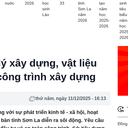
nước
2026
học
33
tỉnh
tạo
sinh
sinh
Sơn La
năm
tiêu
Lào
năm
học
biểu
2026
2025-
năm
2026
học
2025
202
lý xây dựng, vật liệu
công trình xây dựng
thứ năm, ngày 11/12/2025 - 16:13
với sự phát triển kinh tế - xã hội, hoạt
 bàn tỉnh Sơn La diễn ra sôi động. Yêu cầu
Đồng 