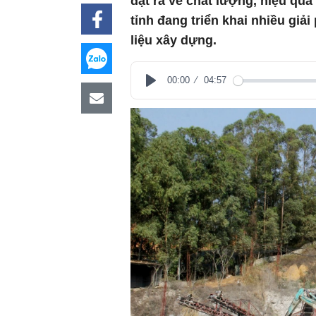
đặt ra về chất lượng, hiệu quả
tỉnh đang triển khai nhiều giải
liệu xây dựng.
00:00
04:57
Play