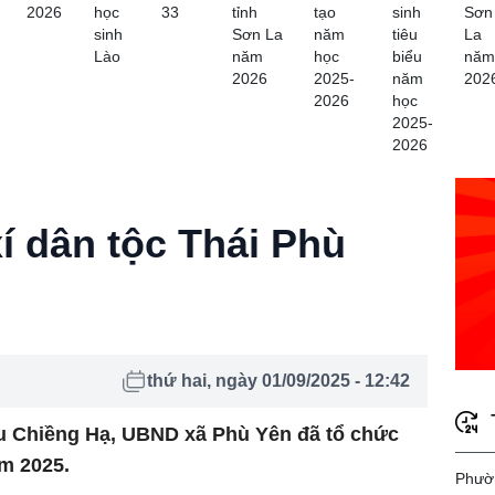
2026
học
33
tỉnh
tạo
sinh
Sơn
sinh
Sơn La
năm
tiêu
La
Lào
năm
học
biểu
năm
2026
2025-
năm
202
2026
học
2025-
2026
xí dân tộc Thái Phù
thứ hai, ngày 01/09/2025 - 12:42
khu Chiềng Hạ, UBND xã Phù Yên đã tổ chức
ăm 2025.
Phườn