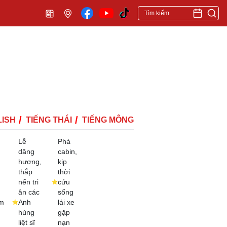
ISH
TIẾNG THÁI
TIẾNG MÔNG
Lễ
Phá
dâng
cabin,
hương,
kịp
thắp
thời
nến tri
cứu
ân các
sống
m
Anh
lái xe
hùng
gặp
liệt sĩ
nạn