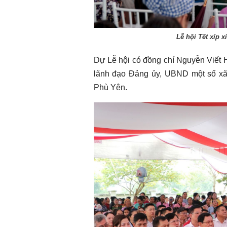
Chào ngày mới 1/8/2026
Chào ngày mới 
Lễ hội Tết xíp 
Dự Lễ hội có đồng chí Nguyễn Viết 
lãnh đạo Đảng ủy, UBND một số x
Phù Yên.