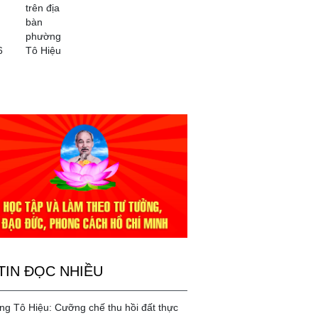
trên địa
bàn
phường
6
Tô Hiệu
TIN ĐỌC NHIỀU
g Tô Hiệu: Cưỡng chế thu hồi đất thực