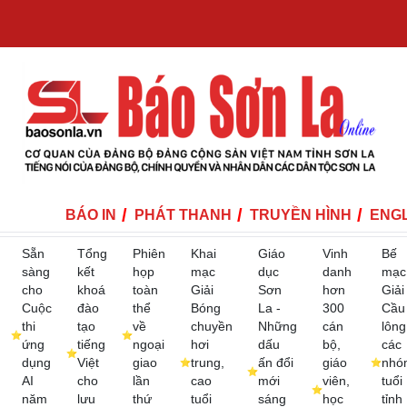
BÁO IN
PHÁT THANH
TRUYỀN HÌNH
ENGL
Sẵn
Tổng
Phiên
Khai
Giáo
Vinh
Bế
sàng
kết
họp
mạc
dục
danh
mạc
cho
khoá
toàn
Giải
Sơn
hơn
Giải
Cuộc
đào
thể
Bóng
La -
300
Cầu
thi
tạo
về
chuyền
Những
cán
lông
ứng
tiếng
ngoại
hơi
dấu
bộ,
các
dụng
Việt
giao
trung,
ấn đổi
giáo
nhó
AI
cho
lần
cao
mới
viên,
tuổi
năm
lưu
thứ
tuổi
sáng
học
tỉnh