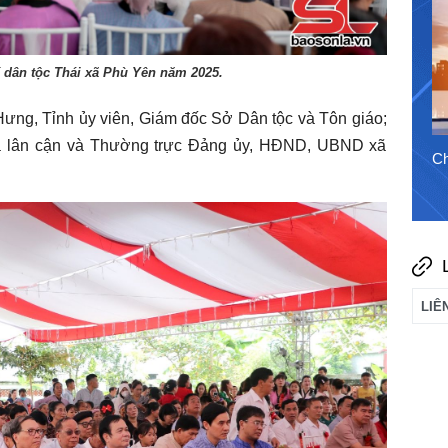
31/7/2026
xí dân tộc Thái xã Phù Yên năm 2025.
Hưng, Tỉnh ủy viên, Giám đốc Sở Dân tộc và Tôn giáo;
ã lân cận và Thường trực Đảng ủy, HĐND, UBND xã
Chào ngày mới 6/8/2026
Ch