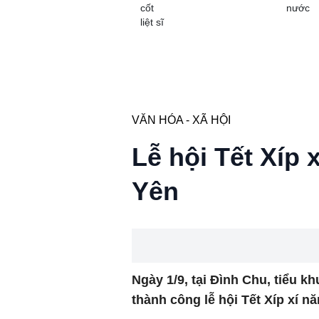
cốt
nước
liệt sĩ
VĂN HÓA - XÃ HỘI
Lễ hội Tết Xíp 
Yên
Ngày 1/9, tại Đình Chu, tiểu 
thành công lễ hội Tết Xíp xí n