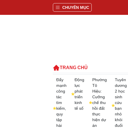
CHUYÊN MỤC
TRANG CHỦ
Đẩy
Động
Phường
Tuyên
mạnh
lực
Tô
dương
công
phát
Hiệu:
2 học
tác
triển
Cưỡng
sinh
tìm
kinh
chế thu
cứu
kiếm,
tế số
hồi đất
bạn
quy
thực
nhỏ
tập
hiện dự
khỏi
hài
án
đuối