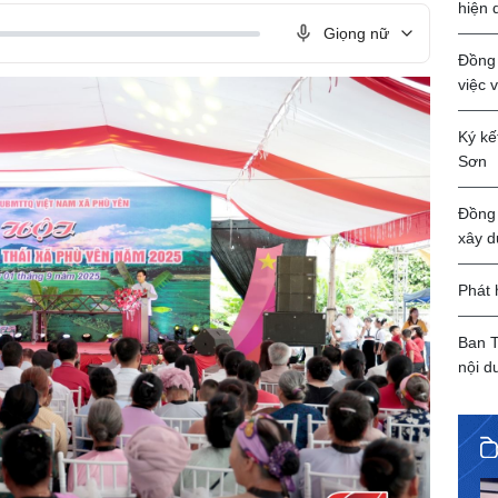
hiện 
Giọng nữ
Đồng 
việc 
Ký kế
Sơn
Đồng 
xây d
Phát 
Ban T
nội d