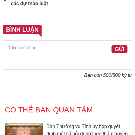
các dự thảo luật
BÌNH LUẬN
GỬI
Bạn còn
500
/500 ký tự
CÓ THỂ BẠN QUAN TÂM
Ban Thường vụ Tỉnh ủy họp quyết
định một số nội dung theo thẩm quyền