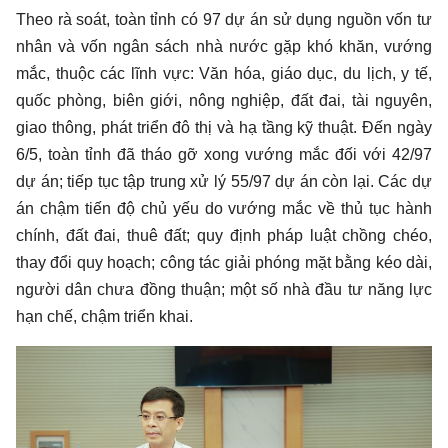
Theo rà soát, toàn tỉnh có 97 dự án sử dụng nguồn vốn tư
nhân và vốn ngân sách nhà nước gặp khó khăn, vướng
mắc, thuộc các lĩnh vực: Văn hóa, giáo dục, du lịch, y tế,
quốc phòng, biên giới, nông nghiệp, đất đai, tài nguyên,
giao thông, phát triển đô thị và hạ tầng kỹ thuật. Đến ngày
6/5, toàn tỉnh đã tháo gỡ xong vướng mắc đối với 42/97
dự án; tiếp tục tập trung xử lý 55/97 dự án còn lại. Các dự
án chậm tiến độ chủ yếu do vướng mắc về thủ tục hành
chính, đất đai, thuê đất; quy định pháp luật chồng chéo,
thay đổi quy hoạch; công tác giải phóng mặt bằng kéo dài,
người dân chưa đồng thuận; một số nhà đầu tư năng lực
hạn chế, chậm triển khai.