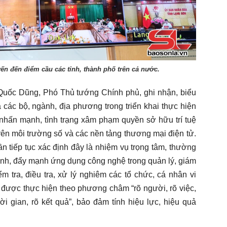
yến đến điểm cầu các tỉnh, thành phố trên cả nước.
ồ Quốc Dũng, Phó Thủ tướng Chính phủ, ghi nhận, biểu
ác bộ, ngành, địa phương trong triển khai thực hiện
hấn mạnh, tình trạng xâm phạm quyền sở hữu trí tuệ
trên môi trường số và các nền tảng thương mại điện tử.
n tiếp tục xác định đây là nhiệm vụ trọng tâm, thường
ành, đẩy mạnh ứng dụng công nghệ trong quản lý, giám
ểm tra, điều tra, xử lý nghiêm các tổ chức, cá nhân vi
được thực hiện theo phương châm “rõ người, rõ việc,
ời gian, rõ kết quả”, bảo đảm tính hiệu lực, hiệu quả