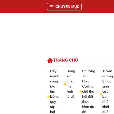
CHUYÊN MỤC
TRANG CHỦ
Đẩy
Động
Phường
Tuyên
mạnh
lực
Tô
dương
công
phát
Hiệu:
2 học
tác
triển
Cưỡng
sinh
tìm
kinh
chế thu
cứu
kiếm,
tế số
hồi đất
bạn
quy
thực
nhỏ
tập
hiện dự
khỏi
hài
án
đuối