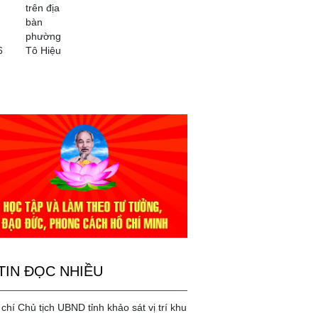
trên địa
bàn
phường
6
Tô Hiệu
TIN ĐỌC NHIỀU
chí Chủ tịch UBND tỉnh khảo sát vị trí khu