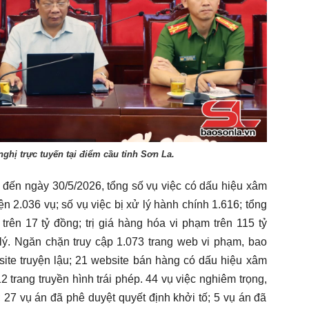
nghị trực tuyến tại điểm cầu tỉnh Sơn La.
đến ngày 30/5/2026, tổng số vụ việc có dấu hiệu xâm
ện 2.036 vụ; số vụ việc bị xử lý hành chính 1.616; tổng
trên 17 tỷ đồng; trị giá hàng hóa vi phạm trên 115 tỷ
 lý. Ngăn chặn truy cập 1.073 trang web vi phạm, bao
ite truyện lậu; 21 website bán hàng có dấu hiệu xâm
trang truyền hình trái phép. 44 vụ việc nghiêm trọng,
; 27 vụ án đã phê duyệt quyết định khởi tố; 5 vụ án đã