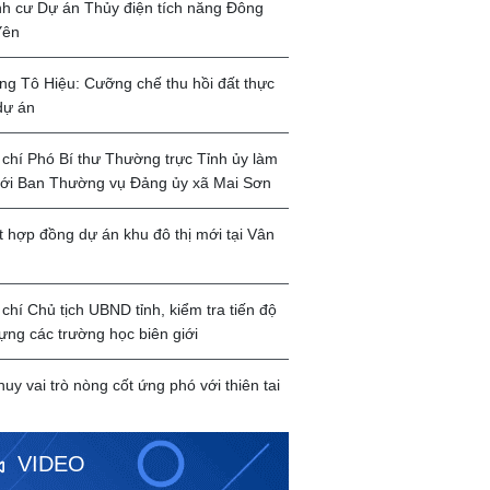
ịnh cư Dự án Thủy điện tích năng Đông
Yên
g Tô Hiệu: Cưỡng chế thu hồi đất thực
dự án
chí Phó Bí thư Thường trực Tỉnh ủy làm
với Ban Thường vụ Đảng ủy xã Mai Sơn
t hợp đồng dự án khu đô thị mới tại Vân
chí Chủ tịch UBND tỉnh, kiểm tra tiến độ
ựng các trường học biên giới
huy vai trò nòng cốt ứng phó với thiên tai
VIDEO