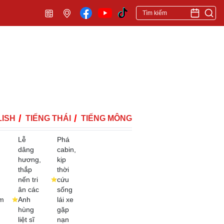
ISH
TIẾNG THÁI
TIẾNG MÔNG
Lễ
Phá
dâng
cabin,
hương,
kịp
thắp
thời
nến tri
cứu
ân các
sống
m
Anh
lái xe
hùng
gặp
liệt sĩ
nạn