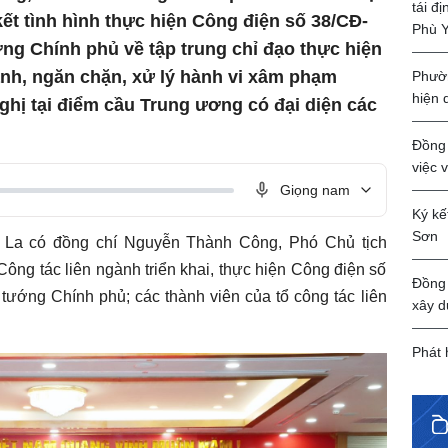
tái đ
ết tình hình thực hiện Công điện số 38/CĐ-
Phù 
ng Chính phủ về tập trung chỉ đạo thực hiện
ranh, ngăn chặn, xử lý hành vi xâm phạm
Phườn
hiện 
ghị tại điểm cầu Trung ương có đại diện các
Đồng 
việc 
Giọng nam
Ký kế
Sơn
n La có đồng chí Nguyễn Thành Công, Phó Chủ tịch
ng tác liên ngành triển khai, thực hiện Công điện số
Đồng 
ướng Chính phủ; các thành viên của tổ công tác liên
xây d
Phát 