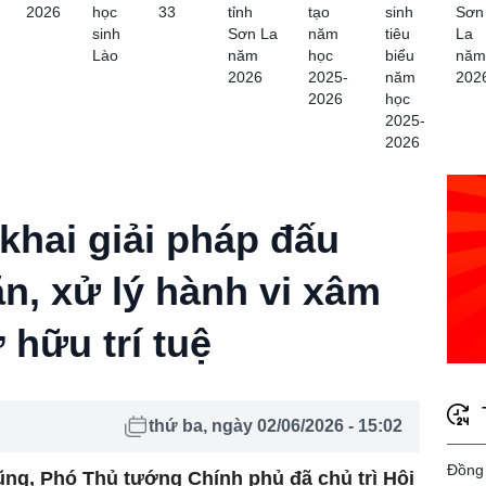
2026
học
33
tỉnh
tạo
sinh
Sơn
sinh
Sơn La
năm
tiêu
La
Lào
năm
học
biểu
năm
2026
2025-
năm
202
2026
học
2025-
2026
 khai giải pháp đấu
n, xử lý hành vi xâm
hữu trí tuệ
thứ ba, ngày 02/06/2026 - 15:02
Đồng 
ng, Phó Thủ tướng Chính phủ đã chủ trì Hội