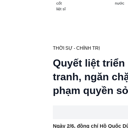
cốt
nước
liệt sĩ
THỜI SỰ - CHÍNH TRỊ
Quyết liệt triển
tranh, ngăn chặ
phạm quyền sở 
Ngày 2/6, đồng chí Hồ Quốc Dũ