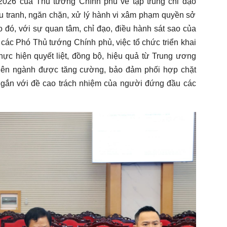
2026 của Thủ tướng Chính phủ về tập trung chỉ đạo
đấu tranh, ngăn chặn, xử lý hành vi xâm phạm quyền sở
o đó, với sự quan tâm, chỉ đạo, điều hành sát sao của
các Phó Thủ tướng Chính phủ, việc tổ chức triển khai
c hiện quyết liệt, đồng bộ, hiệu quả từ Trung ương
liên ngành được tăng cường, bảo đảm phối hợp chặt
 gắn với đề cao trách nhiệm của người đứng đầu các