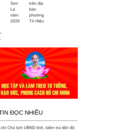
Sơn
trên địa
La
bàn
năm
phường
2026
Tô Hiệu
-
6
TIN ĐỌC NHIỀU
chí Chủ tịch UBND tỉnh, kiểm tra tiến độ