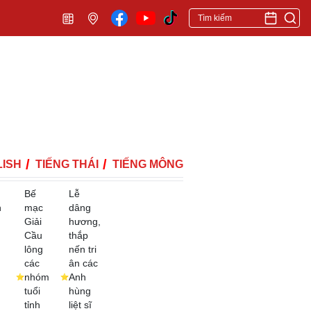
ISH
TIẾNG THÁI
TIẾNG MÔNG
Bế
Lễ
h
mạc
dâng
Giải
hương,
Cầu
thắp
lông
nến tri
các
ân các
nhóm
Anh
tuổi
hùng
tỉnh
liệt sĩ