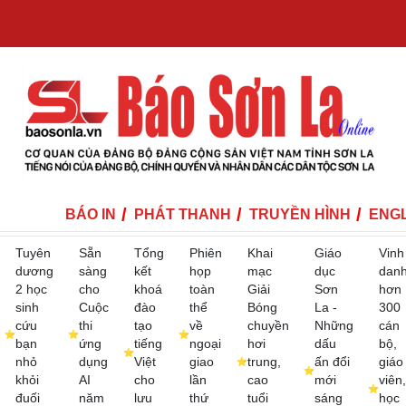
BÁO IN
PHÁT THANH
TRUYỀN HÌNH
ENGL
Tuyên
Sẵn
Tổng
Phiên
Khai
Giáo
Vinh
dương
sàng
kết
họp
mạc
dục
dan
2 học
cho
khoá
toàn
Giải
Sơn
hơn
sinh
Cuộc
đào
thể
Bóng
La -
300
cứu
thi
tạo
về
chuyền
Những
cán
bạn
ứng
tiếng
ngoại
hơi
dấu
bộ,
nhỏ
dụng
Việt
giao
trung,
ấn đổi
giáo
khỏi
AI
cho
lần
cao
mới
viên,
đuối
năm
lưu
thứ
tuổi
sáng
học