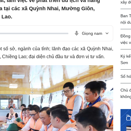
t, làm việc về phát triển du lịch và năng
xây d
a tại các xã Quỳnh Nhai, Mường Giôn,
Ban T
 Lao.
nội d
Giọng nam
Đồng 
việc 
 số sở, ngành của tỉnh; lãnh đạo các xã Quỳnh Nhai,
Ký kế
hiềng Lao; đại diện chủ đầu tư và đơn vị tư vấn.
Sơn
Số hó
Chủ đ
khôn