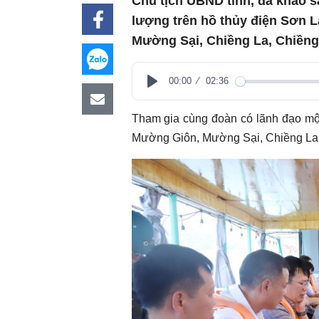
Chủ tịch UBND tỉnh, đã khảo sá
lượng trên hồ thủy điện Sơn L
Mường Sại, Chiềng La, Chiềng
00:00
02:36
Play
Tham gia cùng đoàn có lãnh đạo một
Mường Giôn, Mường Sại, Chiềng La, C