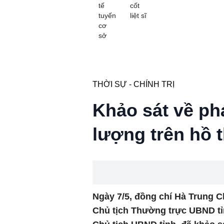
tế
cốt
tuyến
liệt sĩ
cơ
sở
THỜI SỰ - CHÍNH TRỊ
Khảo sát về phá
lượng trên hồ 
Ngày 7/5, đồng chí Hà Trung C
Chủ tịch Thường trực UBND t