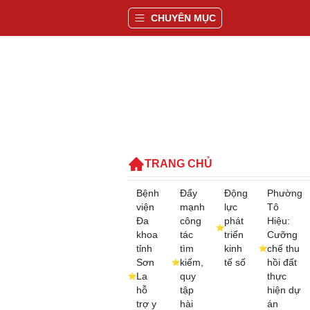
CHUYÊN MỤC
TRANG CHỦ
Bệnh
Đẩy
Động
Phường
viện
mạnh
lực
Tô
Đa
công
phát
Hiệu:
khoa
tác
triển
Cưỡng
tỉnh
tìm
kinh
chế thu
Sơn
kiếm,
tế số
hồi đất
La
quy
thực
hỗ
tập
hiện dự
trợ y
hài
án