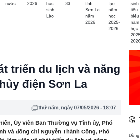
nước
2026
học
33
tỉnh
tạo
sinh
sinh
Sơn La
năm
tiêu
Lào
năm
học
biểu
2026
2025-
năm
2026
học
2025
202
t triển du lịch và năng
thủy điện Sơn La
thứ năm, ngày 07/05/2026 - 18:07
hiến, Ủy viên Ban Thường vụ Tỉnh ủy, Phó
ỉnh và đồng chí Nguyễn Thành Công, Phó
Đồng 