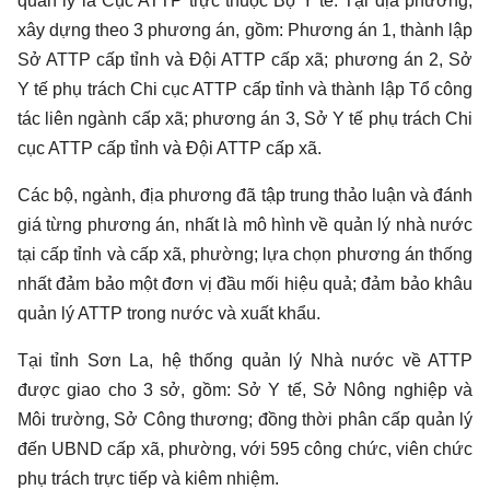
quản lý là Cục ATTP trực thuộc Bộ Y tế. Tại địa phương,
xây dựng theo 3 phương án, gồm: Phương án 1, thành lập
Sở ATTP cấp tỉnh và Đội ATTP cấp xã; phương án 2, Sở
Y tế phụ trách Chi cục ATTP cấp tỉnh và thành lập Tổ công
tác liên ngành cấp xã; phương án 3, Sở Y tế phụ trách Chi
cục ATTP cấp tỉnh và Đội ATTP cấp xã.
Các bộ, ngành, địa phương đã tập trung thảo luận và đánh
giá từng phương án, nhất là mô hình về quản lý nhà nước
tại cấp tỉnh và cấp xã, phường; lựa chọn phương án thống
nhất đảm bảo một đơn vị đầu mối hiệu quả; đảm bảo khâu
quản lý ATTP trong nước và xuất khẩu.
Tại tỉnh Sơn La, hệ thống quản lý Nhà nước về ATTP
được giao cho 3 sở, gồm: Sở Y tế, Sở Nông nghiệp và
Môi trường, Sở Công thương; đồng thời phân cấp quản lý
đến UBND cấp xã, phường, với 595 công chức, viên chức
phụ trách trực tiếp và kiêm nhiệm.